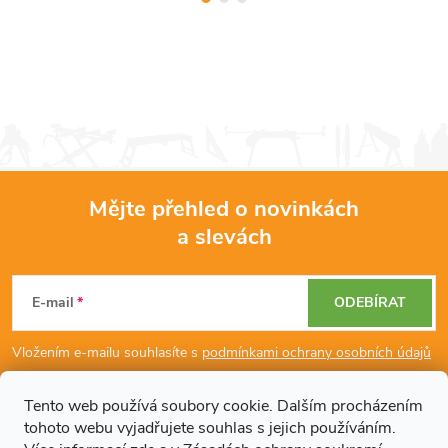
Mějte přehled o novinkách
a slevách
Z
á
E-mail
ODEBÍRAT
p
Vložením e-mailu souhlasíte s
podmínkami ochrany osobních údajů
a
Tento web používá soubory cookie. Dalším procházením
tohoto webu vyjadřujete souhlas s jejich používáním.
Dodatečné informace