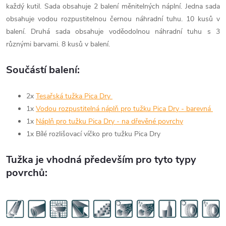
každý kutil. Sada obsahuje 2 balení měnitelných náplní. Jedna sada
obsahuje vodou rozpustitelnou černou náhradní tuhu. 10 kusů v
balení. Druhá sada obsahuje voděodolnou náhradní tuhu s 3
různými barvami. 8 kusů v balení.
Součástí balení:
2x
Tesařská tužka Pica Dry
1x
Vodou rozpustitelná náplň pro tužku Pica Dry - barevná
1x
Náplň pro tužku Pica Dry - na dřevěné povrchy
1x Bílé rozlišovací víčko pro tužku Pica Dry
Tužka je vhodná především pro tyto typy
povrchů: