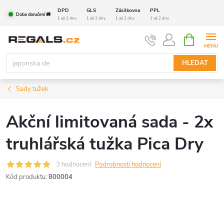
Přejít
DPD
GLS
Zásilkovna
PPL
Doba doručení 🚚
na
1 až 2 dny
1 až 2 dny
1 až 2 dny
1 až 2 dny
obsah
NÁKUPNÍ
KOŠÍK
HLEDAT
Sady tužek
Akční limitovaná sada - 2x
truhlářská tužka Pica Dry
3 hodnocení
Podrobnosti hodnocení
Kód produktu:
800004