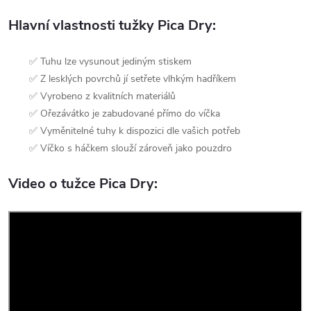
Hlavní vlastnosti tužky Pica Dry:
✅ Tuhu lze vysunout jediným stiskem
✅ Z lesklých povrchů jí setřete vlhkým hadříkem
✅ Vyrobeno z kvalitních materiálů
✅ Ořezávátko je zabudované přímo do víčka
✅ Vyměnitelné tuhy k dispozici dle vašich potřeb
✅ Víčko s háčkem slouží zároveň jako pouzdro
Video o tužce Pica Dry: