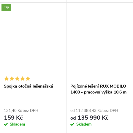
běžně není. Vyrobeno v
výškou 9,6 m. Typ MOBILO
Tip
Německu.
1400 je certifikované lešení
špičkové kvality s plně
nastavitelným...
Spojka otočná lešenářská
Pojízdné lešení RUX MOBILO
1400 - pracovní výška 10,6 m
131,40 Kč bez DPH
od 112 388,43 Kč bez DPH
159 Kč
135 990 Kč
od
Skladem
Skladem