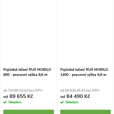
je certifikované lešení špičkové
je certifikované lešení špičkové
kvality s plně nastavitelným...
kvality s plně nastavitelným...
Pojízdné lešení RUX MOBILO
Pojízdné lešení RUX MOBILO
800 - pracovní výška 8,6 m
1400 - pracovní výška 6,6 m
od 74 095,04 Kč bez DPH
od 69 826,45 Kč bez DPH
89 655 Kč
84 490 Kč
od
od
Skladem
Skladem