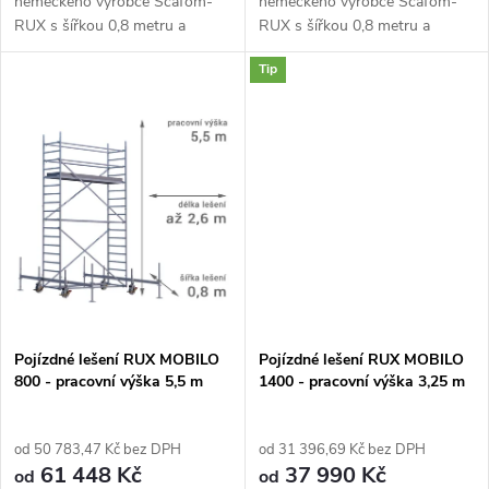
německého výrobce Scafom-
německého výrobce Scafom-
t
RUX s šířkou 0,8 metru a
RUX s šířkou 0,8 metru a
t
výškou 3,25 m. Typ MOBILO
výškou 4,5 m. Typ MOBILO 800
ů
Tip
800 je certifikované lešení
je certifikované lešení špičkové
ů
špičkové kvality s nízkou
kvality s podvozkem a nízkou...
hmotností,...
Pojízdné lešení RUX MOBILO
Pojízdné lešení RUX MOBILO
800 - pracovní výška 5,5 m
1400 - pracovní výška 3,25 m
od 50 783,47 Kč bez DPH
od 31 396,69 Kč bez DPH
61 448 Kč
37 990 Kč
od
od