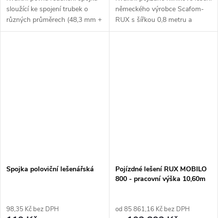
sloužící ke spojení trubek o
německého výrobce Scafom-
různých průměrech (48,3 mm +
RUX s šířkou 0,8 metru a
jiný průměr). Vyrobeno v
výškou 9,6 m. Typ MOBILO 800
Německu.
je certifikované lešení špičkové
kvality s plně nastavitelným...
Spojka poloviční lešenářská
Pojízdné lešení RUX MOBILO
800 - pracovní výška 10,60m
98,35 Kč bez DPH
od 85 861,16 Kč bez DPH