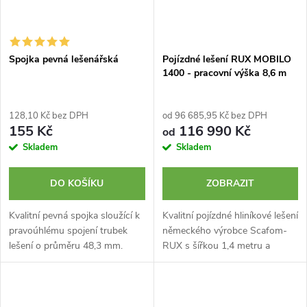
Spojka pevná lešenářská
Pojízdné lešení RUX MOBILO
1400 - pracovní výška 8,6 m
128,10 Kč bez DPH
od 96 685,95 Kč bez DPH
155 Kč
116 990 Kč
od
Skladem
Skladem
DO KOŠÍKU
ZOBRAZIT
Kvalitní pevná spojka sloužící k
Kvalitní pojízdné hliníkové lešení
pravoúhlému spojení trubek
německého výrobce Scafom-
lešení o průměru 48,3 mm.
RUX s šířkou 1,4 metru a
Vyrobeno v Německu.
výškou 8,6 m. Typ MOBILO
1400 je certifikované lešení
špičkové kvality s plně
nastavitelným...