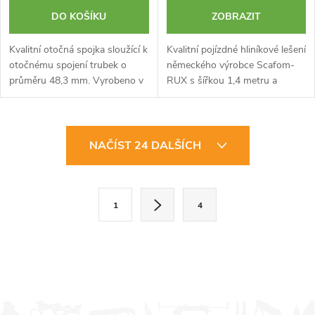
DO KOŠÍKU
ZOBRAZIT
Kvalitní otočná spojka sloužící k
Kvalitní pojízdné hliníkové lešení
otočnému spojení trubek o
německého výrobce Scafom-
průměru 48,3 mm. Vyrobeno v
RUX s šířkou 1,4 metru a
Německu.
výškou 10,6 m. Typ MOBILO
1400 je certifikované lešení
špičkové kvality s plně
O
nastavitelným...
NAČÍST 24 DALŠÍCH
v
l
S
1
4
t
á
r
d
á
a
n
k
c