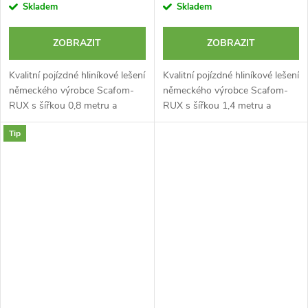
Skladem
Skladem
ZOBRAZIT
ZOBRAZIT
Kvalitní pojízdné hliníkové lešení
Kvalitní pojízdné hliníkové lešení
německého výrobce Scafom-
německého výrobce Scafom-
RUX s šířkou 0,8 metru a
RUX s šířkou 1,4 metru a
výškou 5,5 m. Typ MOBILO 800
výškou 3,25 m. Typ MOBILO
Tip
je certifikované lešení špičkové
1400 je certifikované lešení
kvality s plně nastavitelným...
špičkové kvality s nízkou
hmotností,...