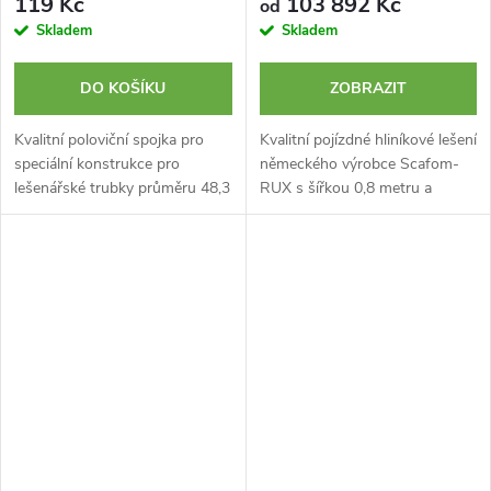
119 Kč
103 892 Kč
od
Skladem
Skladem
DO KOŠÍKU
ZOBRAZIT
Kvalitní poloviční spojka pro
Kvalitní pojízdné hliníkové lešení
speciální konstrukce pro
německého výrobce Scafom-
lešenářské trubky průměru 48,3
RUX s šířkou 0,8 metru a
mm. Lze svařovat nebo
výškou 10,6 m. Typ MOBILO
šroubovat. Vyrobeno v
800 je certifikované lešení
Německu.
špičkové kvality s plně
nastavitelným...