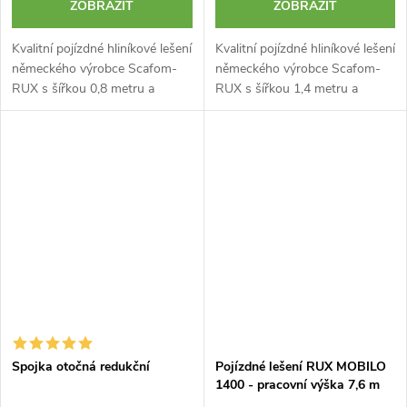
ZOBRAZIT
ZOBRAZIT
Kvalitní pojízdné hliníkové lešení
Kvalitní pojízdné hliníkové lešení
německého výrobce Scafom-
německého výrobce Scafom-
RUX s šířkou 0,8 metru a
RUX s šířkou 1,4 metru a
výškou 8,6 m. Typ MOBILO 800
výškou 6,6 m. Typ MOBILO
je certifikované lešení špičkové
1400 je certifikované lešení
kvality s plně nastavitelným...
špičkové kvality s plně
nastavitelným...
Spojka otočná redukční
Pojízdné lešení RUX MOBILO
1400 - pracovní výška 7,6 m