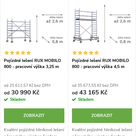
e
p
Abecedně
n
i
í
s
p
p
Pojízdné lešení RUX MOBILO
Pojízdné lešení RUX MOBILO
r
800 - pracovní výška 3,25 m
800 - pracovní výška 4,5 m
r
o
o
od 25 611,57 Kč bez DPH
od 35 673,55 Kč bez DPH
d
30 990 Kč
43 165 Kč
od
od
d
Skladem
Skladem
u
u
ZOBRAZIT
ZOBRAZIT
k
k
Kvalitní pojízdné hliníkové lešení
Kvalitní pojízdné hliníkové lešení