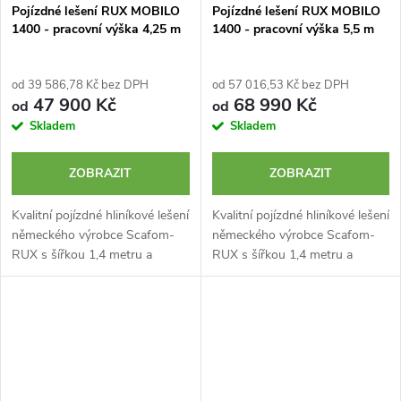
Pojízdné lešení RUX MOBILO
Pojízdné lešení RUX MOBILO
1400 - pracovní výška 4,25 m
1400 - pracovní výška 5,5 m
od 39 586,78 Kč bez DPH
od 57 016,53 Kč bez DPH
47 900 Kč
68 990 Kč
od
od
Skladem
Skladem
ZOBRAZIT
ZOBRAZIT
Kvalitní pojízdné hliníkové lešení
Kvalitní pojízdné hliníkové lešení
německého výrobce Scafom-
německého výrobce Scafom-
RUX s šířkou 1,4 metru a
RUX s šířkou 1,4 metru a
výškou 4,25 m. Typ MOBILO
výškou 5,5 m. Typ MOBILO
1400 je certifikované lešení
1400 je certifikované lešení
špičkové kvality s nízkou
špičkové kvality s podvozkem a
hmotností,...
nízkou...