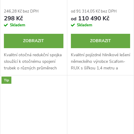
246,28 Kč bez DPH
od 91 314,05 Kč bez DPH
298 Kč
110 490 Kč
od
Skladem
Skladem
ZOBRAZIT
ZOBRAZIT
Kvalitní otočná redukční spojka
Kvalitní pojízdné hliníkové lešení
sloužící k otočnému spojení
německého výrobce Scafom-
trubek o různých průměrech
RUX s šířkou 1,4 metru a
(48,3 mm + jiný průměr).
výškou 7,6 m. Typ MOBILO
Tip
Vyrobeno v Německu.
1400 je certifikované lešení
špičkové kvality s plně
nastavitelným...