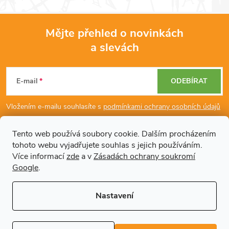
o
í
v
á
p
Mějte přehled o novinkách
n
a slevách
Z
r
í
v
á
E-mail
ODEBÍRAT
k
p
Vložením e-mailu souhlasíte s
podmínkami ochrany osobních údajů
y
a
v
Tento web používá soubory cookie. Dalším procházením
tohoto webu vyjadřujete souhlas s jejich používáním.
Dodatečné informace
t
ý
Více informací
zde
a v
Zásadách ochrany soukromí
Google
.
p
í
Články
i
Nastavení
s
Copyright 2026
Regals.cz
. Všechna práva vyhrazena.
Upravit nastavení
cookies