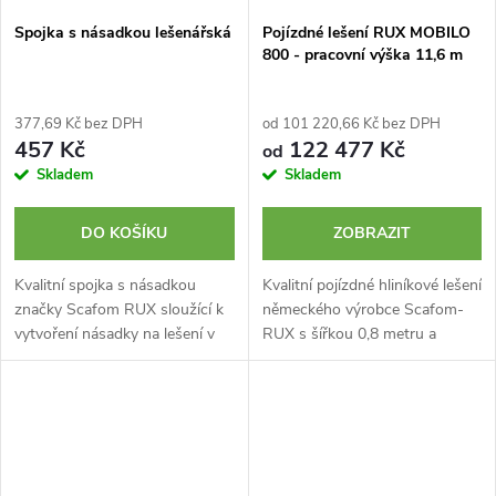
Spojka s násadkou lešenářská
Pojízdné lešení RUX MOBILO
800 - pracovní výška 11,6 m
377,69 Kč bez DPH
od 101 220,66 Kč bez DPH
457 Kč
122 477 Kč
od
Skladem
Skladem
DO KOŠÍKU
ZOBRAZIT
Kvalitní spojka s násadkou
Kvalitní pojízdné hliníkové lešení
značky Scafom RUX sloužící k
německého výrobce Scafom-
vytvoření násadky na lešení v
RUX s šířkou 0,8 metru a
místech, kde to systém lešení
výškou 11,6 m. Typ MOBILO
běžně neumožňuje. Vyrobeno v
800 je certifikované lešení
Německu.
špičkové kvality s plně
nastavitelným...