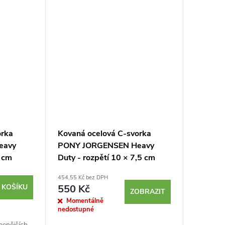
orka
Kovaná ocelová C-svorka
eavy
PONY JORGENSEN Heavy
6 cm
Duty - rozpětí 10 × 7,5 cm
454,55 Kč bez DPH
 KOŠÍKU
550 Kč
ZOBRAZIT
Momentálně
nedostupné
benějších