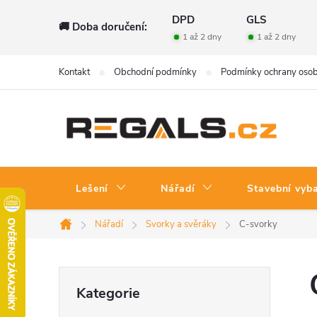
Přejít
DPD
GLS
🚚 Doba doručení:
na
1 až 2 dny
1 až 2 dny
obsah
Kontakt
Obchodní podmínky
Podmínky ochrany osob
Lešení
Nářadí
Stavební vyb
Nářadí
Svorky a svěráky
C-svorky
Domů
P
Přeskočit
Kategorie
kategorie