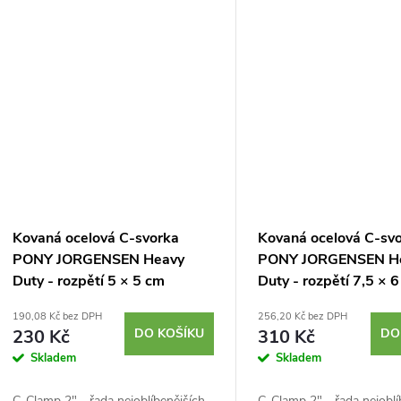
Kovaná ocelová C-svorka
Kovaná ocelová C-sv
PONY JORGENSEN Heavy
PONY JORGENSEN H
Duty - rozpětí 5 × 5 cm
Duty - rozpětí 7,5 × 
190,08 Kč bez DPH
256,20 Kč bez DPH
230 Kč
DO KOŠÍKU
310 Kč
DO
Skladem
Skladem
C-Clamp 2″ - řada nejoblíbenějších
C-Clamp 2″ - řada nejoblí