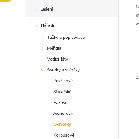
o
C
Lešení
s
m
v
Nářadí
t
Tužky a popisovače
r
Měřidla
a
Vodící lišty
Svorky a svěráky
n
2
Pružinové
n
Stolařské
Pákové
í
Jednoruční
p
C-svorky
í
i
Korpusové