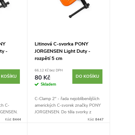
ONY
Litinová C-svorka PONY
ty -
JORGENSEN Light Duty -
rozpětí 5 cm
66,12 Kč bez DPH
 KOŠÍKU
80 Kč
DO KOŠÍKU
Skladem
C-Clamp 2'' - řada nejoblíbenějších
ch C-
amerických C-svorek značky PONY
RGENSEN.
JORGENSEN. Do těla svorky z
iny je
tvárné litiny je usazen ocelový šroub
Kód:
8444
Kód:
8447
hladkým
s hladkým chodem. Povrch
..
ošetřený zinkem a...