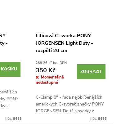
ONY
Litinová C-svorka PONY
ty -
JORGENSEN Light Duty -
rozpětí 20 cm
289,26 Kč bez DPH
 KOŠÍKU
350 Kč
ZOBRAZIT
Momentálně
nedostupné
íbenějších
C-Clamp 8'' - řada nejoblíbenějších
ačky PONY
amerických C-svorek značky PONY
rky z
JORGENSEN. Do těla svorky z
elový šroub
tvárné litiny je usazen ocelový šroub
ch
Kód:
8453
Kód:
8456
s hladkým chodem. Povrch
ošetřený zinkem a...