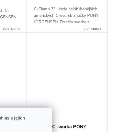
C-Clamp 3″ - řada nejoblíbenějších
ch C-
amerických C-svorek značky PONY
RGENSEN.
JORGENSEN. Do těla svorky z
iny je
tvárné litiny je usazen ocelový šroub
hladkým
Kód:
16059
Kód:
16062
s hladkým chodem. Povrch
ošetřený...
las s jejich
ONY
Litinová C-svorka PONY