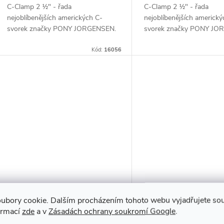
C-Clamp 2 1⁄2″ - řada
C-Clamp 2 1⁄2″ - řada
nejoblíbenějších amerických C-
nejoblíbenějších americký
svorek značky PONY JORGENSEN.
svorek značky PONY JO
Do těla svorky z tvárné litiny je
Do těla svorky z tvárné lit
usazen ocelový šroub s hladkým
Kód:
16056
usazen ocelový šroub s 
chodem. Povrch...
chodem. Povrch...
ubory cookie. Dalším procházením tohoto webu vyjadřujete souh
ormací
zde
a v
Zásadách ochrany soukromí Google
.
Litinová C-svorka PONY
Litinová C-svorka P