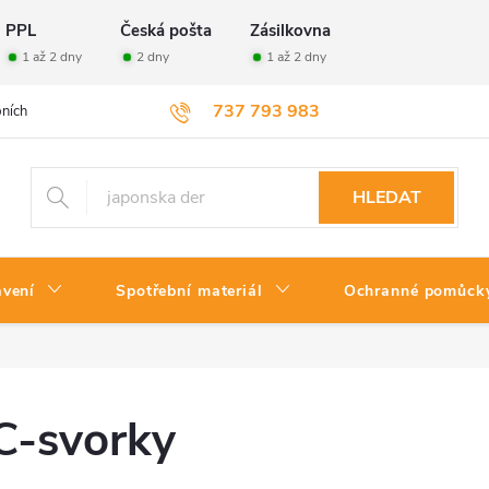
PPL
Česká pošta
Zásilkovna
1 až 2 dny
2 dny
1 až 2 dny
737 793 983
ních údajů
Velkoobchod
Vrácení zboží
HLEDAT
avení
Spotřební materiál
Ochranné pomůck
C-svorky