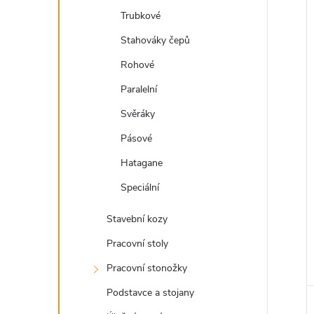
a
Trubkové
n
Stahováky čepů
e
Rohové
Paralelní
l
Svěráky
Pásové
Hatagane
Speciální
Stavební kozy
Pracovní stoly
Pracovní stonožky
Podstavce a stojany