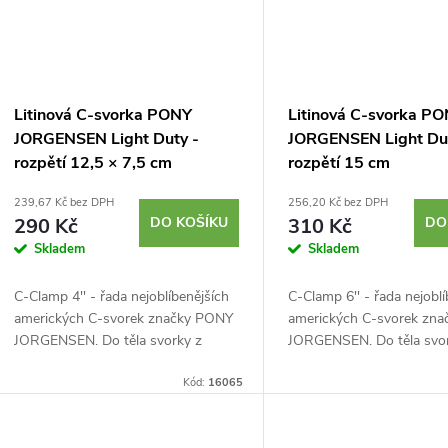
Litinová C-svorka PONY
Litinová C-svorka P
JORGENSEN Light Duty -
JORGENSEN Light Du
rozpětí 12,5 × 7,5 cm
rozpětí 15 cm
239,67 Kč bez DPH
256,20 Kč bez DPH
290 Kč
DO KOŠÍKU
310 Kč
DO
Skladem
Skladem
C-Clamp 4'' - řada nejoblíbenějších
C-Clamp 6'' - řada nejobl
amerických C-svorek značky PONY
amerických C-svorek zn
JORGENSEN. Do těla svorky z
JORGENSEN. Do těla svo
tvárné litiny je usazen ocelový šroub
tvárné litiny je usazen oc
s hladkým chodem. Povrch
Kód:
16065
s hladkým chodem. Povr
ošetřený zinkem a...
ošetřený zinkem a...