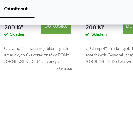
JORGENSEN Light Duty -
JORGENSEN Light Du
Odmítnout
rozpětí 10 cm
rozpětí 10 × 7,5 cm
165,29 Kč bez DPH
165,29 Kč bez DPH
200 Kč
DO KOŠÍKU
200 Kč
DO
Skladem
Skladem
C-Clamp 4'' - řada nejoblíbenějších
C-Clamp 4'' - řada nejobl
amerických C-svorek značky PONY
amerických C-svorek zn
JORGENSEN. Do těla svorky z
JORGENSEN. Do těla svo
tvárné litiny je usazen ocelový šroub
tvárné litiny je usazen oc
Kód:
8450
s hladkým chodem. Povrch
s hladkým chodem. Povr
ošetřený zinkem a...
ošetřený zinkem a...