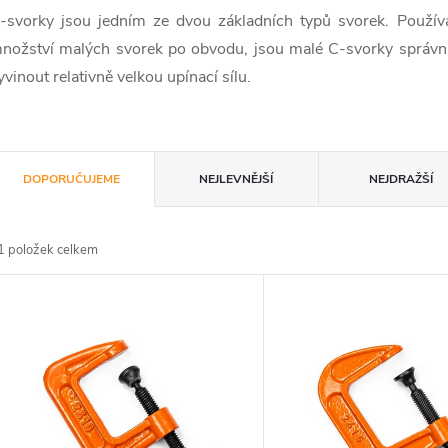
-svorky jsou jedním ze dvou základních typů svorek. Používaj
nožství malých svorek po obvodu, jsou malé C-svorky správná
yvinout relativně velkou upínací sílu.
Ř
DOPORUČUJEME
NEJLEVNĚJŠÍ
NEJDRAŽŠÍ
a
1
položek celkem
z
V
e
ý
n
p