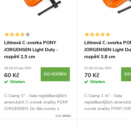
p
s
r
p
o
r
Litinová C-svorka PONY
Litinová C-svorka P
d
JORGENSEN Light Duty -
JORGENSEN Light Du
o
rozpětí 2,5 cm
rozpětí 3,8 cm
u
d
49,59 Kč bez DPH
57,85 Kč bez DPH
60 Kč
DO KOŠÍKU
70 Kč
DO
k
Skladem
Skladem
u
t
C-Clamp 1'' - řada nejoblíbenějších
C-Clamp 1 1⁄2'' - řada
k
amerických C-svorek značky PONY
nejoblíbenějších americký
ů
JORGENSEN. Do těla svorky z
svorek značky PONY JO
t
tvárné litiny je usazen ocelový šroub
Do těla svorky z tvárné lit
Kód:
8441
s hladkým chodem. Povrch
usazen ocelový šroub s 
ošetřený zinkem a...
chodem. Povrch ošetřený.