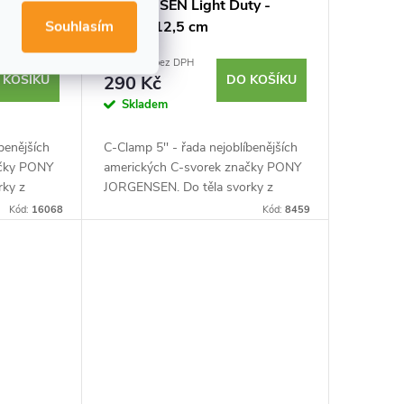
ty -
JORGENSEN Light Duty -
Souhlasím
rozpětí 12,5 cm
239,67 Kč bez DPH
 KOŠÍKU
290 Kč
DO KOŠÍKU
Skladem
íbenějších
C-Clamp 5'' - řada nejoblíbenějších
ačky PONY
amerických C-svorek značky PONY
rky z
JORGENSEN. Do těla svorky z
elový šroub
tvárné litiny je usazen ocelový šroub
Kód:
16068
Kód:
8459
ch
s hladkým chodem. Povrch
ošetřený zinkem a...