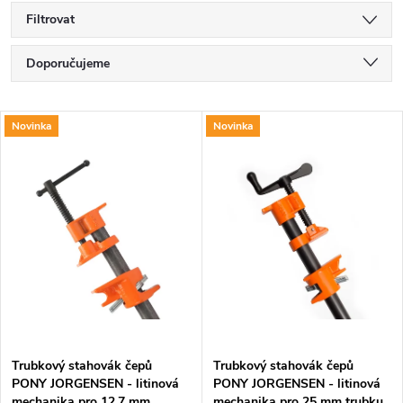
Filtrovat
Ř
Doporučujeme
a
Nejlevnější
V
Novinka
Novinka
Nejdražší
z
ý
Nejprodávanější
e
p
Abecedně
n
i
í
s
p
p
Trubkový stahovák čepů
Trubkový stahovák čepů
r
PONY JORGENSEN - litinová
PONY JORGENSEN - litinová
r
mechanika pro 12,7 mm
mechanika pro 25 mm trubku