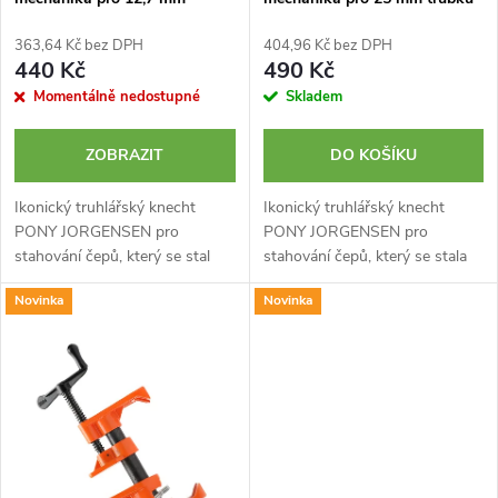
o
trubku
o
363,64 Kč bez DPH
404,96 Kč bez DPH
d
440 Kč
490 Kč
d
Momentálně nedostupné
Skladem
u
u
ZOBRAZIT
DO KOŠÍKU
k
k
Ikonický truhlářský knecht
Ikonický truhlářský knecht
PONY JORGENSEN pro
PONY JORGENSEN pro
t
stahování čepů, který se stal
stahování čepů, který se stala
t
nejoblíbenějším a
nejoblíbenějším a
ů
Novinka
Novinka
nejrozšířenějším typem
nejrozšířenějším typem
ů
truhlářské trubkové svorky v
truhlářské trubkové svorky v
USA. Originální robustní...
USA. Originální robustní...