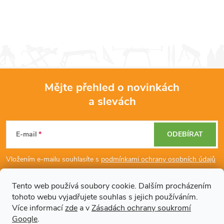
konstrukce z odolné litiny vám...
konstrukce z odolné...
v
l
á
d
Mějte přehled o novinkách
a
a slevách
Z
c
á
í
E-mail
ODEBÍRAT
p
p
Vložením e-mailu souhlasíte s
podmínkami ochrany osobních údajů
r
a
Tento web používá soubory cookie. Dalším procházením
v
tohoto webu vyjadřujete souhlas s jejich používáním.
Dodatečné informace
t
Více informací
zde
a v
Zásadách ochrany soukromí
k
Google
.