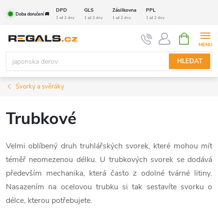
Přejít
DPD
GLS
Zásilkovna
PPL
Doba doručení 🚚
na
1 až 2 dny
1 až 2 dny
1 až 2 dny
1 až 2 dny
obsah
NÁKUPNÍ
KOŠÍK
HLEDAT
Svorky a svěráky
Trubkové
Velmi oblíbený druh truhlářských svorek, které mohou mít
téměř neomezenou délku. U trubkových svorek se dodává
především mechanika, která často z odolné tvárné litiny.
Nasazením na ocelovou trubku si tak sestavíte svorku o
délce, kterou potřebujete.