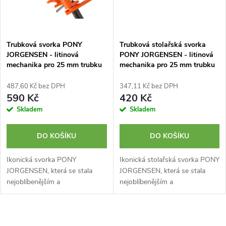
Trubková svorka PONY
Trubková stolařská svorka
JORGENSEN - litinová
PONY JORGENSEN - litinová
mechanika pro 25 mm trubku
mechanika pro 25 mm trubku
- dráp
- plochá
487,60 Kč bez DPH
347,11 Kč bez DPH
590 Kč
420 Kč
Skladem
Skladem
DO KOŠÍKU
DO KOŠÍKU
Ikonická svorka PONY
Ikonická stolařská svorka PONY
JORGENSEN, která se stala
JORGENSEN, která se stala
nejoblíbenějším a
nejoblíbenějším a
nejrozšířenějším typem
nejrozšířenějším typem
truhlářské trubkové svorky v
truhlářské trubkové svorky v
USA. Originální robustní
USA. Originální robustní
O