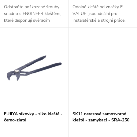
k
k
Odstraňte poškozené šrouby
Odolné kleště od značky E-
snadno s ENGINEER kleštěmi,
VALUE jsou ideální pro
t
které disponují svěracím
instalatérské a strojní práce.
t
mechanismem a patentovanou
Uchopí trubky s průměrem 10-
ů
technologií pro šrouby s
34 mm. Kleště jsou silné, pevné
ů
hlavami o průměru 7-12 mm.
a odolné.
FUJIYA sikovky - siko kleště -
SK11 nerezové samosvorné
černo-zlaté
kleště - zamykací - SRA-250