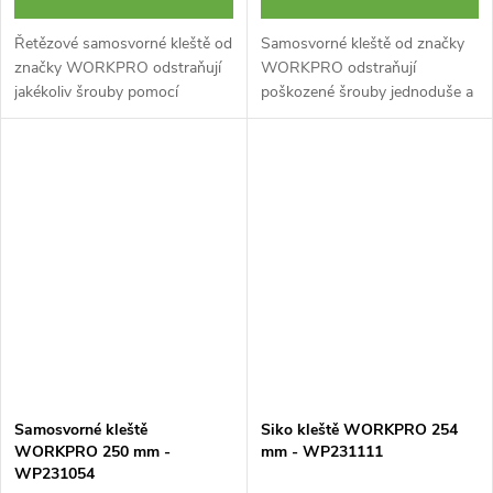
Řetězové samosvorné kleště od
Samosvorné kleště od značky
značky WORKPRO odstraňují
WORKPRO odstraňují
jakékoliv šrouby pomocí
poškozené šrouby jednoduše a
řetězového mechanismu. Díky
bez námahy díky svíracímu
řetězu je možné nastavit
mechanismu. Maximální
jakýkoliv průměr.
rozevření čelistí 75 mm.
Celková délka 165 mm.
Samosvorné kleště
Siko kleště WORKPRO 254
WORKPRO 250 mm -
mm - WP231111
WP231054