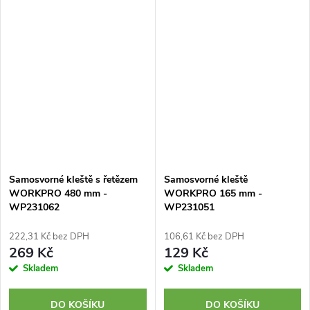
čelistí...
potrubí a kohoutků. Maximální...
Samosvorné kleště s řetězem
Samosvorné kleště
WORKPRO 480 mm -
WORKPRO 165 mm -
WP231062
WP231051
222,31 Kč bez DPH
106,61 Kč bez DPH
269 Kč
129 Kč
Skladem
Skladem
DO KOŠÍKU
DO KOŠÍKU