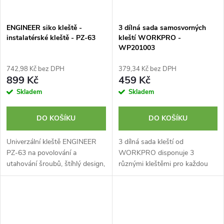
ENGINEER siko kleště -
3 dílná sada samosvorných
instalatérské kleště - PZ-63
kleští WORKPRO -
WP201003
742,98 Kč bez DPH
379,34 Kč bez DPH
899 Kč
459 Kč
Skladem
Skladem
DO KOŠÍKU
DO KOŠÍKU
Univerzální kleště ENGINEER
3 dílná sada kleští od
PZ-63 na povolování a
WORKPRO disponuje 3
utahování šroubů, štíhlý design,
různými kleštěmi pro každou
vhodné pro hlavy šroubů o
situaci, ať už povolování
velikosti 3,5-5,5 mm. Kleště
poškozených šroubů, nebo
jsou vhodné na různé
trubek. Kleště jsou vhodné i pro
instalatérské práce.
úzké prostory.