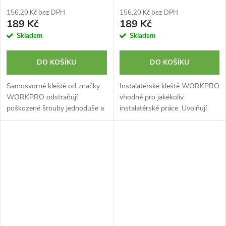
156,20 Kč bez DPH
156,20 Kč bez DPH
189 Kč
189 Kč
Skladem
Skladem
DO KOŠÍKU
DO KOŠÍKU
Samosvorné kleště od značky
Instalatérské kleště WORKPRO
WORKPRO odstraňují
vhodné pro jakékoliv
poškozené šrouby jednoduše a
instalatérské práce. Uvolňují
bez námahy díky svíracímu
nebo utahují potřebné šrouby i
mechanismu.
v úzkých prostorech.