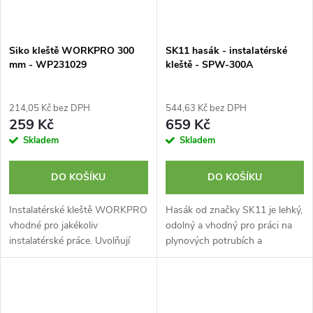
Siko kleště WORKPRO 300
SK11 hasák - instalatérské
mm - WP231029
kleště - SPW-300A
214,05 Kč bez DPH
544,63 Kč bez DPH
259 Kč
659 Kč
Skladem
Skladem
DO KOŠÍKU
DO KOŠÍKU
Instalatérské kleště WORKPRO
Hasák od značky SK11 je lehký,
vhodné pro jakékoliv
odolný a vhodný pro práci na
instalatérské práce. Uvolňují
plynových potrubích a
nebo dotahují potřebné šrouby.
instalatérských pracích.
Uchopuje trubky o průměru 10-
49 mm.