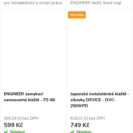
pro instalatérské a strojní práce.
ENGINEER kleští, které mají
Pevně drží trubky o průměru 6-
patentovanou technologii
Novinka
28 mm a jsou lehké a odolné.
úchopu a neklouzavé rukojeti.
ENGINEER zamykací
Japonské instalatérské kleště -
samosvorné kleště - PZ-66
sikovky DEVICE - DVC-
250WPD
495,04 Kč bez DPH
619,01 Kč bez DPH
599 Kč
749 Kč
Skladem
Skladem