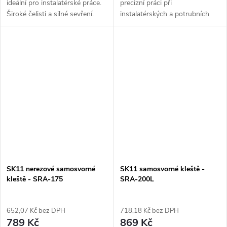
ideální pro instalatérské práce.
precizní práci při
Široké čelisti a silné sevření.
instalatérských a potrubních
úkonech. Je lehký, odolný a
uchopí trubky o průměru 26 -
77 mm.
SK11 nerezové samosvorné
SK11 samosvorné kleště -
kleště - SRA-175
SRA-200L
652,07 Kč bez DPH
718,18 Kč bez DPH
789 Kč
869 Kč