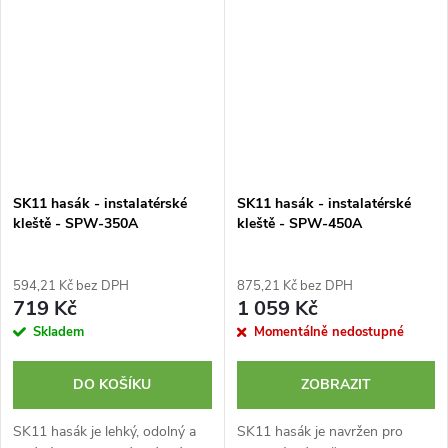
SK11 hasák - instalatérské
SK11 hasák - instalatérské
kleště - SPW-350A
kleště - SPW-450A
594,21 Kč bez DPH
875,21 Kč bez DPH
719 Kč
1 059 Kč
Skladem
Momentálně nedostupné
DO KOŠÍKU
ZOBRAZIT
SK11 hasák je lehký, odolný a
SK11 hasák je navržen pro