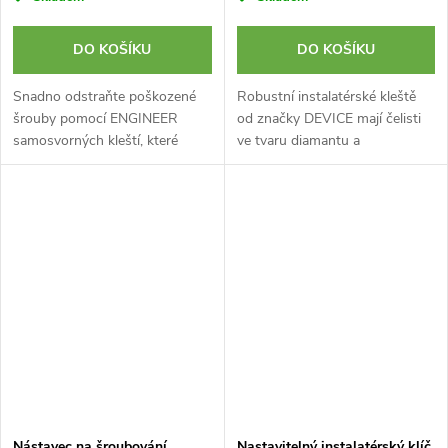
DO KOŠÍKU
DO KOŠÍKU
Snadno odstraňte poškozené
Robustní instalatérské kleště
šrouby pomocí ENGINEER
od značky DEVICE mají čelisti
samosvorných kleští, které
ve tvaru diamantu a
nabízejí svěrákový úchop a
bezpečnostní zarážku pro
nastavení šestihranu.
bezpečné uchopení a ochranu
dlaně. Celková délka 250 mm.
Nástavec na šroubování
Nastavitelný instalatérský klíč