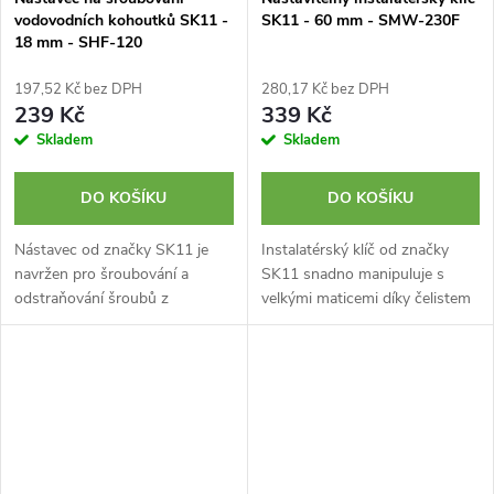
vodovodních kohoutků SK11 -
SK11 - 60 mm - SMW-230F
18 mm - SHF-120
197,52 Kč bez DPH
280,17 Kč bez DPH
239 Kč
339 Kč
Skladem
Skladem
DO KOŠÍKU
DO KOŠÍKU
Nástavec od značky SK11 je
Instalatérský klíč od značky
navržen pro šroubování a
SK11 snadno manipuluje s
odstraňování šroubů z
velkými maticemi díky čelistem
vodovodních kohoutků.
o šířce 60 mm. Ideální pro
Nástavec disponuje šířkou 18
utahování matic při instalaci
mm a tloušťkou 1,6 mm.
potrubí a kohoutků. Maximální...
Upínání k...