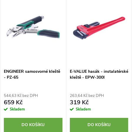
z
ý
Nejprodávanější
e
p
Abecedně
n
i
í
s
p
p
ENGINEER samosvorné kleště
E-VALUE hasák - instalatérské
r
- PZ-65
kleště - EPW-300I
r
o
o
544,63 Kč bez DPH
263,64 Kč bez DPH
d
659 Kč
319 Kč
d
Skladem
Skladem
u
u
DO KOŠÍKU
DO KOŠÍKU