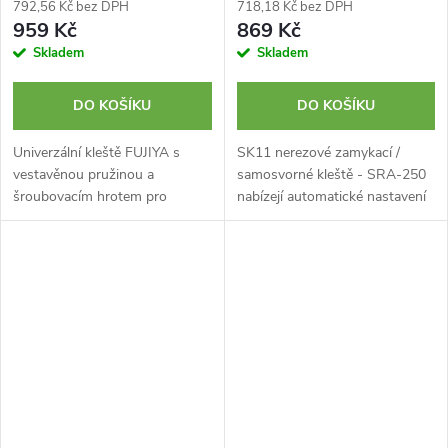
792,56 Kč bez DPH
718,18 Kč bez DPH
959 Kč
869 Kč
Skladem
Skladem
DO KOŠÍKU
DO KOŠÍKU
Univerzální kleště FUJIYA s
SK11 nerezové zamykací /
vestavěnou pružinou a
samosvorné kleště - SRA-250
šroubovacím hrotem pro
nabízejí automatické nastavení
šrouby a matice v ikonické
čelistí a zakřivený design pro
černo-zlaté barvě.
snadné upínání.