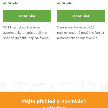
Skladem
Skladem
DO KOŠÍKU
DO KOŠÍKU
SK11 zamykací kleště se
Samosvorné kleště SK11
automaticky přizpůsobují pro
nabízejí snadné použití s funkcí
snadné upínání. Mají zakřivenou
automatického nastavení a
čelist, celkovou délku 172 mm a
dlouhými čelistmi pro úzké
maximální šířku otevření 31
prostory.
mm.
O
v
l
á
d
Mějte přehled o novinkách
a