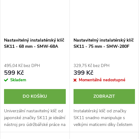
Nastavitelný instalatérský klíč
Nastavitelný instalatérský klíč
SK11 - 68 mm - SMW-68A
SK11 - 75 mm - SMW-280F
495,04 Kč bez DPH
329,75 Kč bez DPH
599 Kč
399 Kč
Skladem
Momentálně nedostupné
DO KOŠÍKU
ZOBRAZIT
Univerzální nastavitelný klíč od
Instalatérský klíč od značky
japonské značky SK11 je ideální
SK11 snadno manipuluje s
nástroj pro údržbářské práce na
velkými maticemi díky čelistem
bateriích, sifonech a trubkách.
o šířce 75 mm. Ideální pro
Hliníková slitina. Rozevření
utahování matic při instalaci