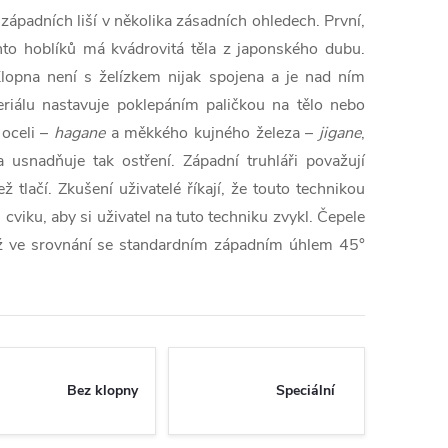
západních liší v několika zásadních ohledech. První,
chto hoblíků má kvádrovitá těla z japonského dubu.
Klopna není s želízkem nijak spojena a je nad ním
riálu nastavuje poklepáním paličkou na tělo nebo
 oceli
–
hagane
a měkkého kujného železa
–⁠
jigane
,
a usnadňuje tak ostření. Západní truhláři považují
 tlačí. Zkušení uživatelé říkají, že touto technikou
viku, aby si uživatel na tuto techniku zvykl. Čepele
což ve srovnání se standardním západním úhlem 45°
Bez klopny
Speciální