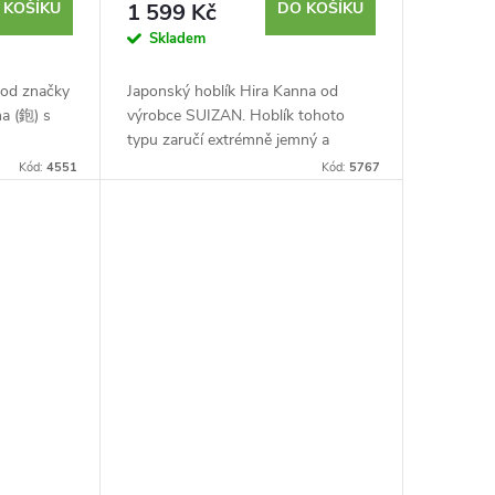
 KOŠÍKU
1 599 Kč
DO KOŠÍKU
Skladem
 od značky
Japonský hoblík Hira Kanna od
a (鉋) s
výrobce SUIZAN. Hoblík tohoto
typu zaručí extrémně jemný a
a
hladký povrch, který nebudete
Kód:
4551
Kód:
5767
ovaná
muset dál brousit. Laminovaná
u...
dvouvrstvá čepel s...