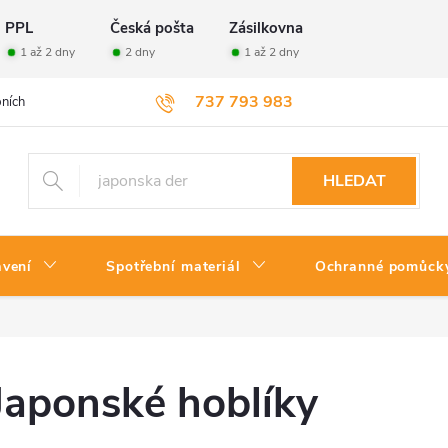
PPL
Česká pošta
Zásilkovna
1 až 2 dny
2 dny
1 až 2 dny
737 793 983
ních údajů
Velkoobchod
Vrácení zboží
HLEDAT
avení
Spotřební materiál
Ochranné pomůck
Japonské hoblíky