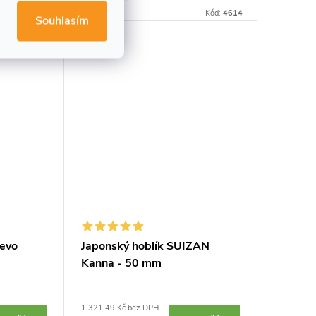
a
opracování, zarovnávání a
Kód:
4548
Kód:
4614
Souhlasím
ovaná
vyhlazování dřeva. Speciální
u...
konstrukce s měnitelnou čepelí....
řevo
Japonský hoblík SUIZAN
Kanna - 50 mm
1 321,49 Kč bez DPH