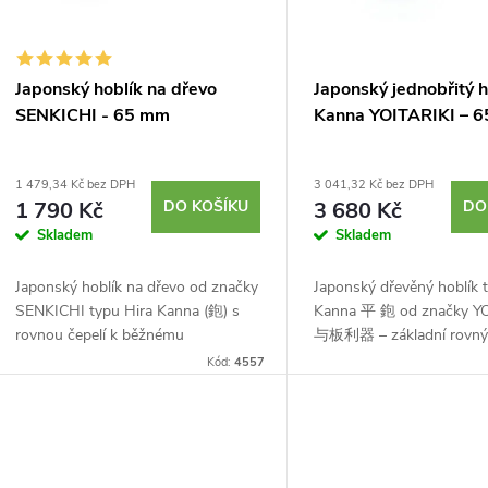
r
p
o
r
Japonský hoblík na dřevo
Japonský jednobřitý h
d
SENKICHI - 65 mm
Kanna YOITARIKI – 
o
u
d
1 479,34 Kč bez DPH
3 041,32 Kč bez DPH
1 790 Kč
DO KOŠÍKU
3 680 Kč
DO
k
Skladem
Skladem
u
t
Japonský hoblík na dřevo od značky
Japonský dřevěný hoblík 
k
SENKICHI typu Hira Kanna (鉋) s
Kanna 平 鉋 od značky Y
ů
rovnou čepelí k běžnému
与板利器 – základní rovný 
t
opracování, zarovnávání a
pro základní opracování d
Kód:
4557
vyhlazování dřeva. Laminovaná
osazen kaleným želízkem 
ů
dvouvrstvá čepel s vysokou...
oceli o...