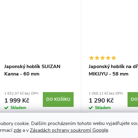
Japonský hoblík SUIZAN
Japonský hoblík na d
Kanna - 60 mm
MIKIJYU - 58 mm
1 652,07 Kč bez DPH
1 066,12 Kč bez DPH
1 999 Kč
DO KOŠÍKU
1 290 Kč
DO
Skladem
Skladem
Japonský hoblík Hira Kanna (鉋) od
Japonský hoblík na dřevo
ubory cookie. Dalším procházením tohoto webu vyjadřujete souh
výrobce SUIZAN. Hoblík tohoto
MIKIJYU typu Hira Kanna
ormací
zde
a v
Zásadách ochrany soukromí Google
.
typu zaručí extrémně jemný a
rovnou čepelí k běžnému