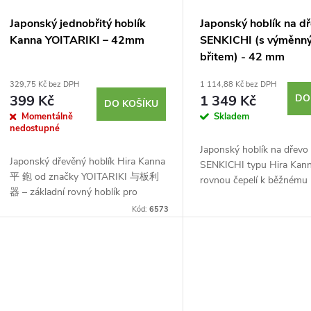
Japonský jednobřitý hoblík
Japonský hoblík na d
Kanna YOITARIKI – 42mm
SENKICHI (s výměnn
břitem) - 42 mm
329,75 Kč bez DPH
1 114,88 Kč bez DPH
399 Kč
1 349 Kč
DO
DO KOŠÍKU
Momentálně
Skladem
nedostupné
Japonský hoblík na dřevo
Japonský dřevěný hoblík Hira Kanna
SENKICHI typu Hira Kann
平 鉋 od značky YOITARIKI 与板利
rovnou čepelí k běžnému
器 – základní rovný hoblík pro
opracování, zarovnávání 
základní opracování dřeva. Je
Kód:
6573
vyhlazování dřeva. Speciá
osazen kaleným želízkem z uhlíkové
konstrukce s měnitelnou če
oceli o šířce 42 mm.