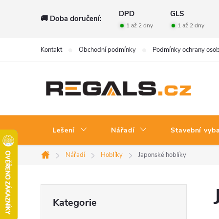
Přejít
DPD
GLS
🚚 Doba doručení:
na
1 až 2 dny
1 až 2 dny
obsah
Kontakt
Obchodní podmínky
Podmínky ochrany osob
Lešení
Nářadí
Stavební vyb
Nářadí
Hoblíky
Japonské hoblíky
Domů
P
Přeskočit
Kategorie
kategorie