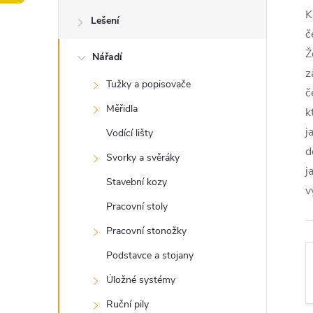
o
K
Lešení
s
č
Ž
Nářadí
t
z
Tužky a popisovače
č
r
Měřidla
k
a
j
Vodící lišty
d
Svorky a svěráky
n
j
Stavební kozy
v
n
Pracovní stoly
Pracovní stonožky
í
Podstavce a stojany
p
Úložné systémy
Ruční pily