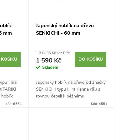
oblík
Japonský hoblík na dřevo
65 mm
SENKICHI - 60 mm
1 314,05 Kč bez DPH
 KOŠÍKU
1 590 Kč
DO KOŠÍKU
Skladem
typu Hira
Japonský hoblík na dřevo od značky
OITARIKI
SENKICHI typu Hira Kanna (鉋) s
hoblík
rovnou čepelí k běžnému
řeva. Je
opracování, zarovnávání a
Kód:
6561
Kód:
4554
z uhlíkové
vyhlazování dřeva. Laminovaná
dvouvrstvá čepel s vysokou...