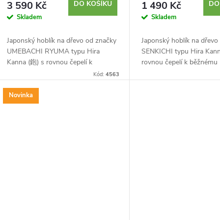
3 590 Kč
DO KOŠÍKU
1 490 Kč
DO
Skladem
Skladem
Japonský hoblík na dřevo od značky
Japonský hoblík na dřevo
UMEBACHI RYUMA typu Hira
SENKICHI typu Hira Kann
Kanna (鉋) s rovnou čepelí k
rovnou čepelí k běžnému
běžnému opracování, zarovnávání a
opracování, zarovnávání 
Kód:
4563
vyhlazování dřeva. Japonská
vyhlazování dřeva. Lamin
laminovaná dvouvrstvá HSS...
dvouvrstvá čepel s vysoko
Novinka