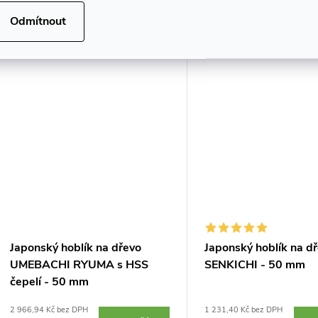
hladký povrch, který nebudete
opracování, zarovnávání 
Kód:
5768
Odmítnout
muset dál brousit. Laminovaná
vyhlazování dřeva. Lamin
dvouvrstvá čepel s...
dvouvrstvá čepel s vysoko
Tip
Japonský hoblík na dřevo
Japonský hoblík na d
UMEBACHI RYUMA s HSS
SENKICHI - 50 mm
čepelí - 50 mm
2 966,94 Kč bez DPH
1 231,40 Kč bez DPH