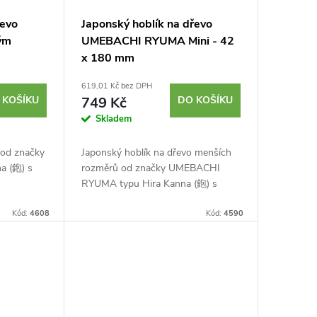
řevo
Japonský hoblík na dřevo
ým
UMEBACHI RYUMA Mini - 42
x 180 mm
619,01 Kč bez DPH
 KOŠÍKU
749 Kč
DO KOŠÍKU
Skladem
 od značky
Japonský hoblík na dřevo menších
a (鉋) s
rozměrů od značky UMEBACHI
RYUMA typu Hira Kanna (鉋) s
a
rovnou čepelí k běžnému
lní
Kód:
4608
opracování, zarovnávání a
Kód:
4590
pelí....
vyhlazování dřeva. Laminovaná...