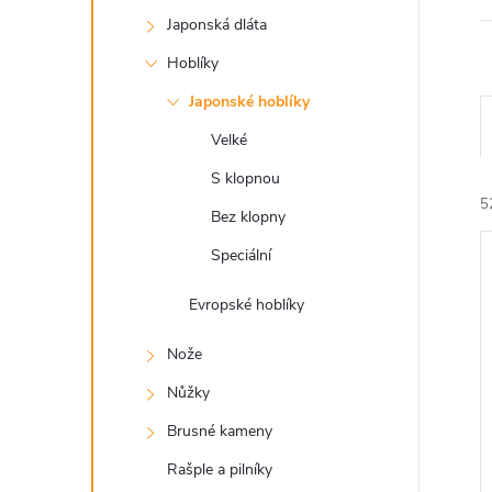
a
Japonská dláta
n
Hoblíky
e
Japonské hoblíky
Velké
l
S klopnou
5
Bez klopny
Speciální
Evropské hoblíky
Nože
í
Nůžky
i
Brusné kameny
Rašple a pilníky