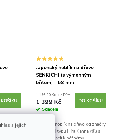
řevo
Japonský hoblík na dřevo
SENKICHI (s výměnným
břitem) - 58 mm
1 156,20 Kč bez DPH
 KOŠÍKU
1 399 Kč
DO KOŠÍKU
Skladem
 od značky
Japonský hoblík na dřevo od značky
las s jejich
 (鉋) s
SENKICHI typu Hira Kanna (鉋) s
rovnou čepelí k běžnému