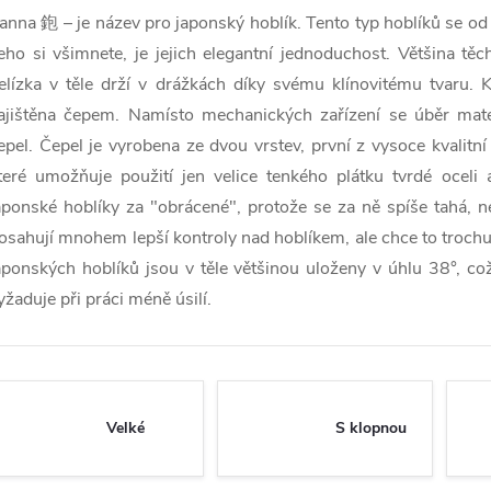
anna 鉋
–⁠
je název pro japonský hoblík. Tento typ hoblíků se od 
eho si všimnete, je jejich elegantní jednoduchost. Většina tě
elízka v těle drží v drážkách díky svému klínovitému tvaru. 
ajištěna čepem. Namísto mechanických zařízení se úběr mate
epel. Čepel je vyrobena ze dvou vrstev, první z vysoce kvalitní
teré umožňuje použití jen velice tenkého plátku tvrdé oceli 
aponské hoblíky za "obrácené", protože se za ně spíše tahá, než
osahují mnohem lepší kontroly nad hoblíkem, ale chce to trochu c
aponských hoblíků jsou v těle většinou uloženy v úhlu 38°, 
yžaduje při práci méně úsilí.
Velké
S klopnou