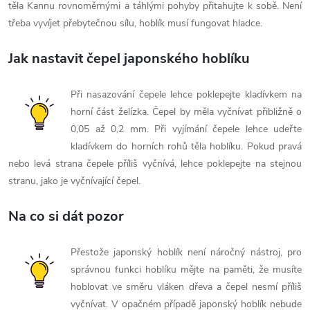
těla Kannu rovnoměrnými a táhlými pohyby přitahujte k sobě. Není
třeba vyvíjet přebytečnou sílu, hoblík musí fungovat hladce.
Jak nastavit čepel japonského hoblíku
Při nasazování čepele lehce poklepejte kladívkem na
horní část želízka. Čepel by měla vyčnívat přibližně o
0,05 až 0,2 mm. Při vyjímání čepele lehce udeřte
kladívkem do horních rohů těla hoblíku. Pokud pravá
nebo levá strana čepele příliš vyčnívá, lehce poklepejte na stejnou
stranu, jako je vyčnívající čepel.
Na co si dát pozor
Přestože japonský hoblík není náročný nástroj, pro
správnou funkci hoblíku mějte na paměti, že musíte
hoblovat ve směru vláken dřeva a čepel nesmí příliš
vyčnívat. V opačném případě japonský hoblík nebude