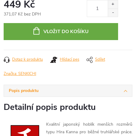
449 Kč
371,07 Kč bez DPH
Měrná
cena:
VLOŽIT DO KOŠÍKU
Dotaz k produktu
Hlídací pes
Sdílet
Značka:
SENKICHI
Popis produktu
Detailní popis produktu
Kvalitní japonský hoblík menších rozměrů
typu Hira Kanna pro běžné truhlářské práce.