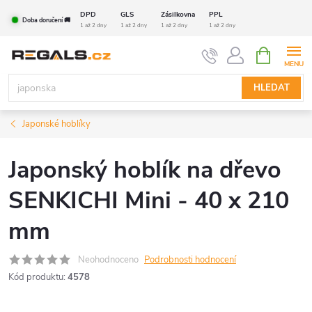
Přejít
DPD
GLS
Zásilkovna
PPL
Doba doručení 🚚
na
1 až 2 dny
1 až 2 dny
1 až 2 dny
1 až 2 dny
obsah
NÁKUPNÍ
KOŠÍK
HLEDAT
Japonské hoblíky
Japonský hoblík na dřevo
SENKICHI Mini - 40 x 210
mm
Neohodnoceno
Podrobnosti hodnocení
Kód produktu:
4578