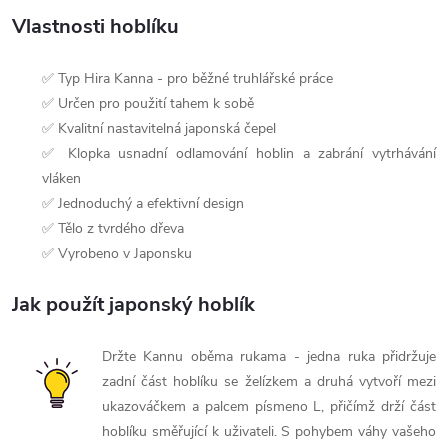
Vlastnosti hoblíku
✅ Typ Hira Kanna - pro běžné truhlářské práce
✅ Určen pro použití tahem k sobě
✅ Kvalitní nastavitelná japonská čepel
✅ Klopka usnadní odlamování hoblin a zabrání vytrhávání
vláken
✅ Jednoduchý a efektivní design
✅ Tělo z tvrdého dřeva
✅ Vyrobeno v Japonsku
Jak použít japonský hoblík
Držte Kannu oběma rukama - jedna ruka přidržuje
zadní část hoblíku se želízkem a druhá vytvoří mezi
ukazováčkem a palcem písmeno L, přičímž drží část
hoblíku směřující k uživateli. S pohybem váhy vašeho