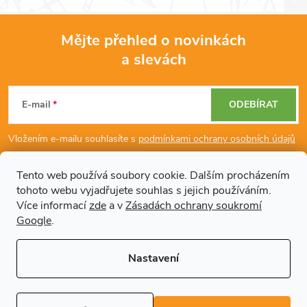
Mějte přehled o novinkách
a slevách
Z
á
E-mail
ODEBÍRAT
p
Vložením e-mailu souhlasíte s
podmínkami ochrany osobních údajů
a
Tento web používá soubory cookie. Dalším procházením
tohoto webu vyjadřujete souhlas s jejich používáním.
Dodatečné informace
t
Více informací
zde
a v
Zásadách ochrany soukromí
Google
.
í
Články
Nastavení
Copyright 2026
Regals.cz
. Všechna práva vyhrazena.
Upravit nastavení
cookies