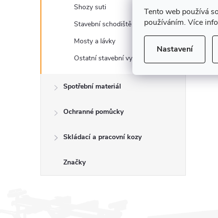
a
Shozy suti
Tento web používá so
n
používáním. Více inf
Stavební schodiště
Mosty a lávky
e
Nastavení
Ostatní stavební vybavení
l
Spotřební materiál
Ochranné pomůcky
Skládací a pracovní kozy
Značky