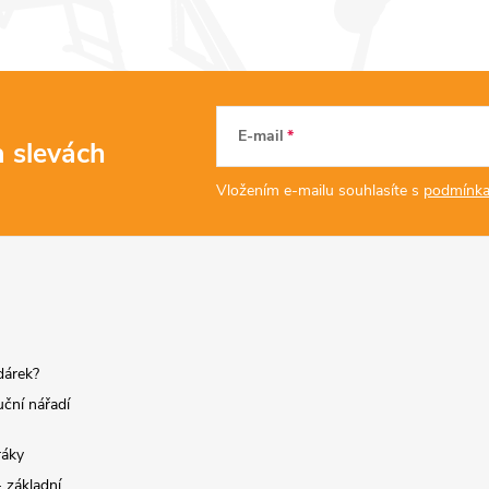
E-mail
a slevách
Vložením e-mailu souhlasíte s
podmínka
dárek?
uční nářadí
ráky
 základní