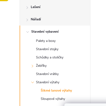
o
Lešení
s
Nářadí
t
Stavební vybavení
r
Palety a boxy
a
Stavební stojky
n
Schůdky a stoličky
Žebříky
n
Stavební vrátky
í
Stavební výtahy
Šikmé lanové výtahy
p
Sloupové výtahy