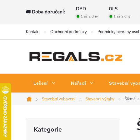
Přejít
DPD
GLS
🚚 Doba doručení:
na
1 až 2 dny
1 až 2 dny
obsah
Kontakt
Obchodní podmínky
Podmínky ochrany osob
Lešení
Nářadí
Stavební vyb
Stavební vybavení
Stavební výtahy
Šikmé l
Domů
P
Přeskočit
Kategorie
kategorie