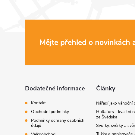
Z
Mějte přehled o novinkách
á
p
a
Dodatečné informace
Články
t
Kontakt
Nářadí jako vánoční 
Obchodní podmínky
Hultafors - kvalitní r
í
ze Švédska
Podmínky ochrany osobních
údajů
Svorky, svěrky a svě
Tužky a popisovače -
Velkoobchod