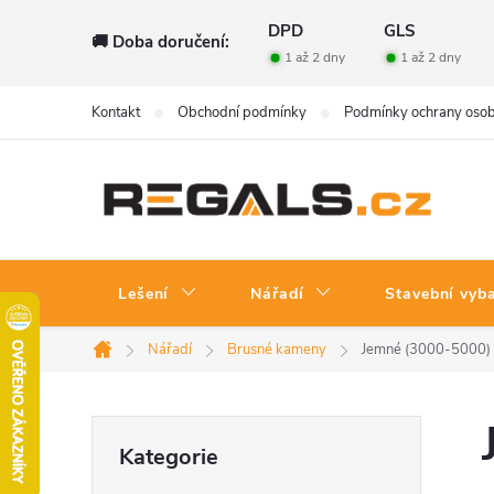
Přejít
DPD
GLS
🚚 Doba doručení:
na
1 až 2 dny
1 až 2 dny
obsah
Kontakt
Obchodní podmínky
Podmínky ochrany osob
Lešení
Nářadí
Stavební vyb
Nářadí
Brusné kameny
Jemné (3000-5000)
Domů
P
Přeskočit
Kategorie
kategorie