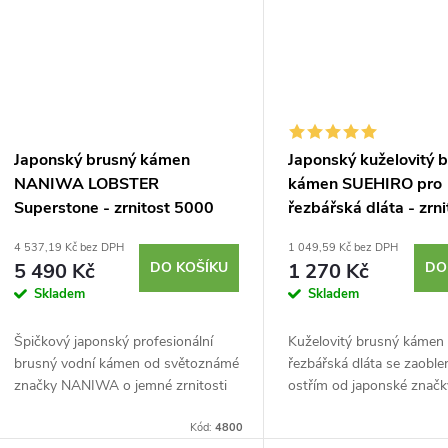
Japonský brusný kámen
Japonský kuželovitý 
NANIWA LOBSTER
kámen SUEHIRO pro
Superstone - zrnitost 5000
řezbářská dláta - zrni
4000
4 537,19 Kč bez DPH
1 049,59 Kč bez DPH
5 490 Kč
DO KOŠÍKU
1 270 Kč
DO
Skladem
Skladem
Špičkový japonský profesionální
Kuželovitý brusný kámen
brusný vodní kámen od světoznámé
řezbářská dláta se zaobl
značky NANIWA o jemné zrnitosti
ostřím od japonské značk
#5000 JIS k broušení ostří nožů,
SUEHIRO ideální pro ostř
dlát, čepelí hoblíků a dalších.
Kód:
4800
nástrojů s použitím malé