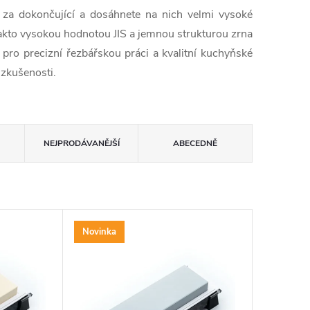
za dokončující a dosáhnete na nich velmi vysoké
takto vysokou hodnotou JIS a jemnou strukturou zrna
ní pro precizní řezbářskou práci a kvalitní kuchyňské
zkušenosti.
NEJPRODÁVANĚJŠÍ
ABECEDNĚ
Novinka