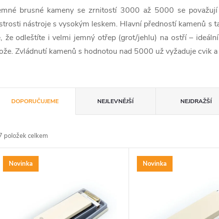
emné brusné kameny se zrnitostí 3000 až 5000 se považují 
strosti nástroje s vysokým leskem. Hlavní předností kamenů s 
e, že odleštíte i velmi jemný otřep (grot/jehlu) na ostří – ideál
ože. Zvládnutí kamenů s hodnotou nad 5000 už vyžaduje cvik a 
Ř
DOPORUČUJEME
NEJLEVNĚJŠÍ
NEJDRAŽŠÍ
a
7
položek celkem
z
V
Novinka
Novinka
e
ý
n
p