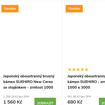
ů
truhlářského náčiní s použitím
truhlářského náčiní s pou
malého množství vody. Zrnitost
malého množství vody....
Novinka
Novinka
#3000...
Japonský oboustranný brusný
Japonský oboustrann
kámen SUEHIRO New Cerax
kámen SUEHIRO - zrn
se stojánkem - zrnitost 1000
1000 a 3000
a 3000
1 289,26 Kč bez DPH
561,98 Kč bez DPH
1 560 Kč
680 Kč
ZOBRAZIT
Z