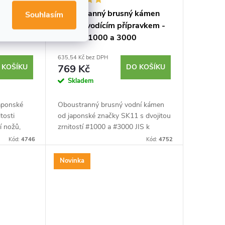
men SK11
Oboustranný brusný kámen
Souhlasím
SK11 s vodícím přípravkem -
zrnitost 1000 a 3000
635,54 Kč bez DPH
 KOŠÍKU
769 Kč
DO KOŠÍKU
Skladem
aponské
Oboustranný brusný vodní kámen
tosti
od japonské značky SK11 s dvojitou
í nožů,
zrnitostí #1000 a #3000 JIS k
ch.
broušení ostří nožů, dlát, čepelí
Kód:
4746
Kód:
4752
Velikost
hoblíků a dalších. Stojánek a vodící
přípravek...
Novinka