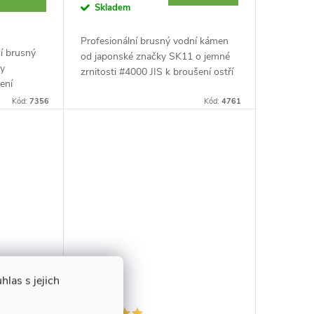
Skladem
Profesionální brusný vodní kámen
í brusný
od japonské značky SK11 o jemné
ky
zrnitosti #4000 JIS k broušení ostří
ení
nožů, dlát, čepelí hoblíků a dalších.
Kód:
7356
Stojánek sloužící jako pouzdro...
Kód:
4761
žitím
nitost
las s jejich