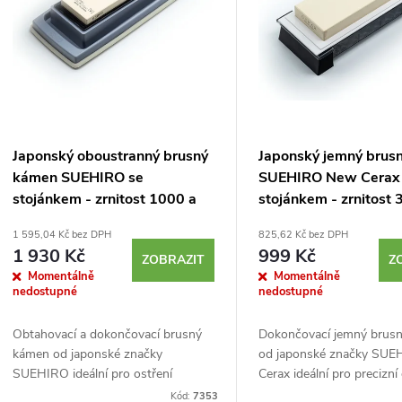
p
s
r
p
o
r
Japonský oboustranný brusný
Japonský jemný brus
d
kámen SUEHIRO se
SUEHIRO New Cerax
o
stojánkem - zrnitost 1000 a
stojánkem - zrnitost
u
3000
d
1 595,04 Kč bez DPH
825,62 Kč bez DPH
1 930 Kč
999 Kč
k
ZOBRAZIT
Z
Momentálně
Momentálně
u
nedostupné
nedostupné
t
k
Obtahovací a dokončovací brusný
Dokončovací jemný brus
ů
kámen od japonské značky
od japonské značky SU
t
SUEHIRO ideální pro ostření
Cerax ideální pro precizní
kuchyňských nožů, ale i
kuchyňských nožů, ale i
Kód:
7353