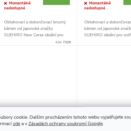
Momentálně
Momentálně
nedostupné
nedostupné
Obtahovací a dokončovací brusný
Obtahovací a dokončovac
kámen od japonské značky
kámen od japonské znač
SUEHIRO New Cerax ideální pro
SUEHIRO ideální pro ostř
ostření kuchyňských nožů, ale i
kuchyňských nožů, ale i
Kód:
7320
truhlářského náčiní s použitím
truhlářského náčiní s pou
malého množství vody....
malého množství vody. Zr
#3000...
ubory cookie. Dalším procházením tohoto webu vyjadřujete souh
ormací
zde
a v
Zásadách ochrany soukromí Google
.