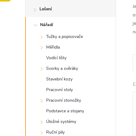
o
J
Lešení
s
o
j
Nářadí
t
n
Tužky a popisovače
r
Měřidla
a
Vodící lišty
Svorky a svěráky
n
Stavební kozy
1
n
Pracovní stoly
Pracovní stonožky
í
Podstavce a stojany
p
Úložné systémy
Ruční pily