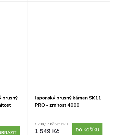
žitím
ale i truhlářského náčiní s použitím
malého množství...
ý brusný
Japonský brusný kámen SK11
itost
PRO - zrnitost 4000
1 280,17 Kč bez DPH
1 549 Kč
DO KOŠÍKU
OBRAZIT