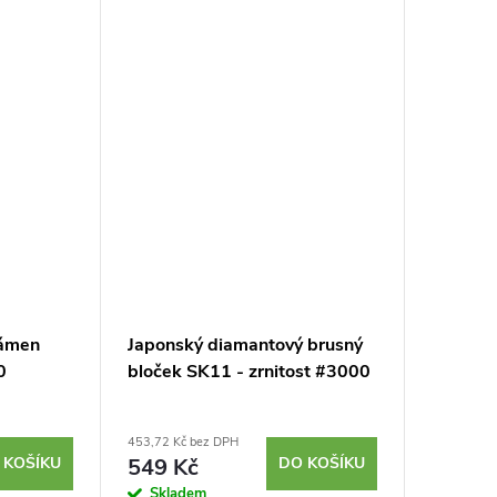
000....
množství vody. Zrnitost...
kámen
Japonský diamantový brusný
0
bloček SK11 - zrnitost #3000
453,72 Kč bez DPH
 KOŠÍKU
549 Kč
DO KOŠÍKU
Skladem