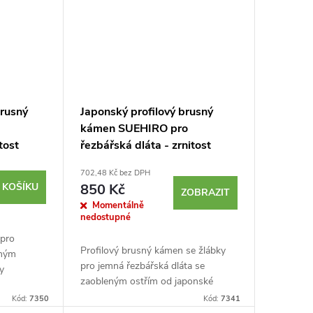
brusný
Japonský profilový brusný
kámen SUEHIRO pro
tost
řezbářská dláta - zrnitost
3000
702,48 Kč bez DPH
 KOŠÍKU
850 Kč
ZOBRAZIT
Momentálně
nedostupné
 pro
Profilový brusný kámen se žlábky
eným
pro jemná řezbářská dláta se
y
zaobleným ostřím od japonské
ení
značky SUEHIRO ideální pro ostření
ho
Kód:
7350
Kód:
7341
nástrojů s použitím malého