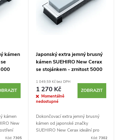
ný kámen
Japonský extra jemný brusný
 se
kámen SUEHIRO New Cerax
 3000
se stojánkem - zrnitost 5000
1 049,59 Kč bez DPH
1 270 Kč
OBRAZIT
ZOBRAZIT
Momentálně
nedostupné
ný kámen
Dokončovací extra jemný brusný
EHIRO New
kámen od japonské značky
 ostření
SUEHIRO New Cerax ideální pro
precizní ostření kuchyňských nožů,
Kód:
7305
Kód:
7302