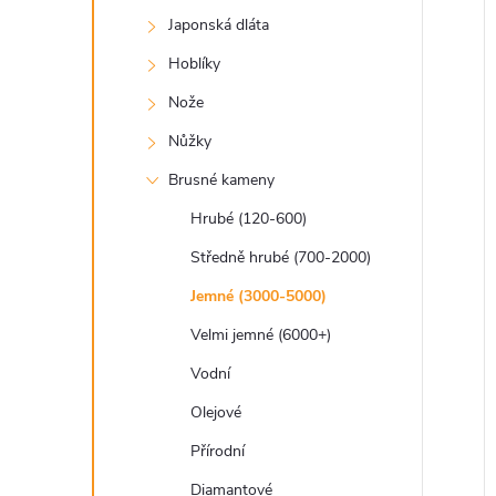
a
í
i
Japonská dláta
n
Hoblíky
e
Nože
Nůžky
l
Brusné kameny
Hrubé (120-600)
Středně hrubé (700-2000)
Jemné (3000-5000)
Velmi jemné (6000+)
Vodní
Olejové
Přírodní
Diamantové