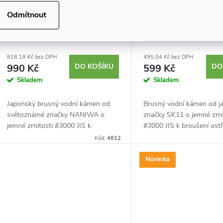
Japonský brusný kámen
Japonský brusný ká
Odmítnout
NANIWA na kuchyňské nože -
- zrnitost 3000
zrnitost 3000
818,18 Kč bez DPH
495,04 Kč bez DPH
990 Kč
DO KOŠÍKU
599 Kč
DO
Skladem
Skladem
Japonský brusný vodní kámen od
Brusný vodní kámen od j
světoznámé značky NANIWA o
značky SK11 o jemné zrni
jemné zrnitosti #3000 JIS k
#3000 JIS k broušení ostř
broušení ostří nožů, dlát, čepelí
dlát, čepelí hoblíků a další
Kód:
4812
hoblíků a dalších. Stojánek součástí
Stojánek součástí balení. 
balení. Velikost...
kamene 175 x 55...
Novinka