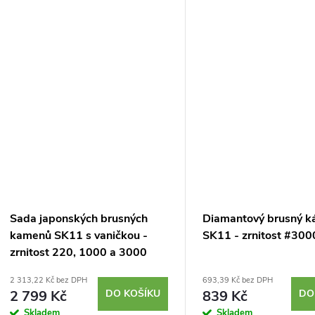
Stojánek a...
množství vody. Zrnitost #4
Sada japonských brusných
Diamantový brusný 
kamenů SK11 s vaničkou -
SK11 - zrnitost #300
zrnitost 220, 1000 a 3000
2 313,22 Kč bez DPH
693,39 Kč bez DPH
2 799 Kč
DO KOŠÍKU
839 Kč
DO
Skladem
Skladem