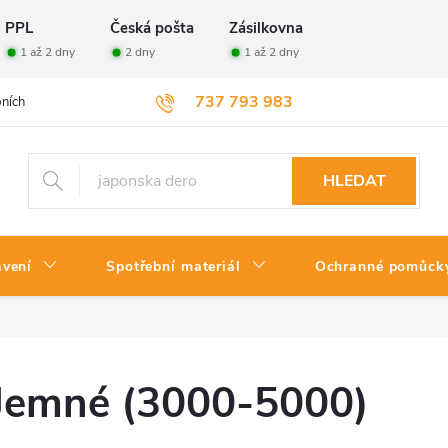
PPL
Česká pošta
Zásilkovna
1 až 2 dny
2 dny
1 až 2 dny
737 793 983
ních údajů
Velkoobchod
Vrácení zboží
HLEDAT
avení
Spotřební materiál
Ochranné pomůck
Jemné (3000-5000)