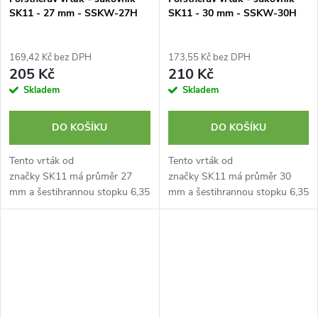
SK11 - 27 mm - SSKW-27H
SK11 - 30 mm - SSKW-30H
169,42 Kč bez DPH
173,55 Kč bez DPH
205 Kč
210 Kč
Skladem
Skladem
DO KOŠÍKU
DO KOŠÍKU
Tento vrták od
Tento vrták od
značky SK11 má průměr 27
značky SK11 má průměr 30
mm a šestihrannou stopku 6,35
mm a šestihrannou stopku 6,35
mm. Je určený pro přesné
mm. Je určený pro přesné
vrtání s minimálním odporem a
vrtání s minimálním odporem a
přizpůsoben pro použití s...
přizpůsoben pro použití s...