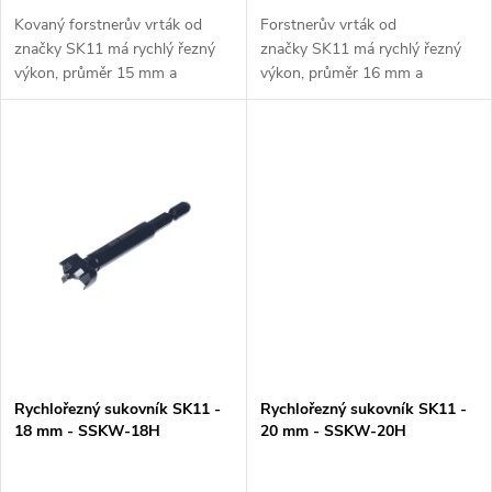
k
k
Kovaný forstnerův vrták od
Forstnerův vrták od
značky SK11 má rychlý řezný
značky SK11 má rychlý řezný
t
výkon, průměr 15 mm a
výkon, průměr 16 mm a
t
šestihrannou stopku. Vrták je
šestihrannou stopku. Vrták je
ů
určen zejména na odstraňování
určen zejména na odstraňování
ů
suků a vytváření otvorů v
suků a vytváření otvorů v
masivním...
masivním dřevě,...
Rychlořezný sukovník SK11 -
Rychlořezný sukovník SK11 -
18 mm - SSKW-18H
20 mm - SSKW-20H