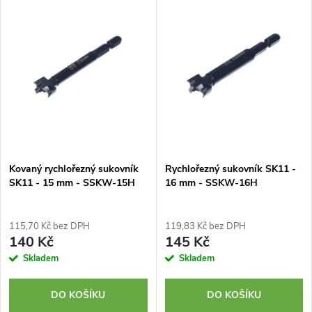
z
ý
Nejprodávanější
e
p
Abecedně
n
i
í
s
p
p
Kovaný rychlořezný sukovník
Rychlořezný sukovník SK11 -
r
SK11 - 15 mm - SSKW-15H
16 mm - SSKW-16H
r
o
o
115,70 Kč bez DPH
119,83 Kč bez DPH
d
140 Kč
145 Kč
d
Skladem
Skladem
u
u
DO KOŠÍKU
DO KOŠÍKU