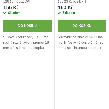
128,10 Kč bez DPH
132,23 Kč bez DPH
155 Kč
160 Kč
Skladem
Skladem
DO KOŠÍKU
DO KOŠÍKU
Sukovník od značky SK11 má
Sukovník od značky SK11 má
rychlý řezný výkon, průměr 18
rychlý řezný výkon, průměr 20
mm a šestihrannou stopku.
mm a šestihrannou stopku o
Vrták je určen zejména na
průměru 6,35 mm. Vrták je
odstraňování suků a vytváření
určen zejména na odstraňování
otvorů v masivním dřevě,...
suků a vytváření otvorů v...