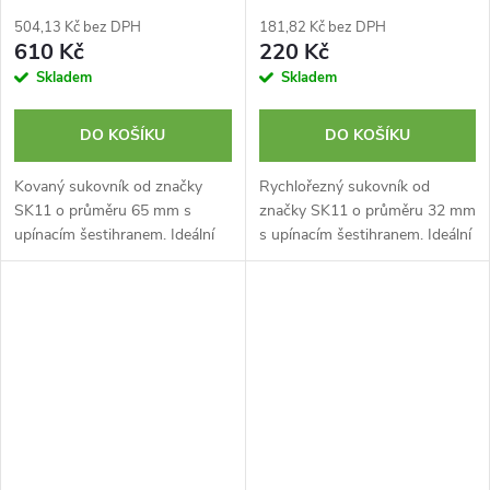
504,13 Kč bez DPH
181,82 Kč bez DPH
610 Kč
220 Kč
Skladem
Skladem
DO KOŠÍKU
DO KOŠÍKU
Kovaný sukovník od značky
Rychlořezný sukovník od
SK11 o průměru 65 mm s
značky SK11 o průměru 32 mm
upínacím šestihranem. Ideální
s upínacím šestihranem. Ideální
pro vytváření otvorů v
pro vytváření otvorů v
masivním dřevě, laminátu,
masivním dřevě, laminátu a
bambusu a překližce.
bambusu.