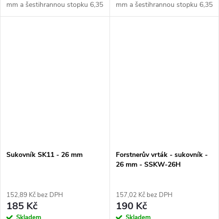
mm a šestihrannou stopku 6,35
mm a šestihrannou stopku 6,35
mm. Je určený pro přesné
mm. Je určený pro přesné
vrtání s minimálním odporem a
vrtání s minimálním odporem a
přizpůsoben pro...
přizpůsoben pro použití s...
Sukovník SK11 - 26 mm
Forstnerův vrták - sukovník -
26 mm - SSKW-26H
152,89 Kč bez DPH
157,02 Kč bez DPH
185 Kč
190 Kč
Skladem
Skladem