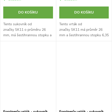
DO KOŠÍKU
DO KOŠÍKU
Tento sukovník od
Tento vrták od
značky SK11 o průměru 26
značky SK11 má průměr 26
mm, má šestihrannou stopku a
mm a šestihrannou stopku 6,35
je vynikající pro přesné
mm. Je určený pro přesné
vytváření děr do masivního
vrtání s minimálním odporem a
tvrdého dřeva. Kompatibilní s
přizpůsoben pro použití s...
elektrickými...
Forstnerův vrták - sukovník
Forstnerův vrták - sukovník