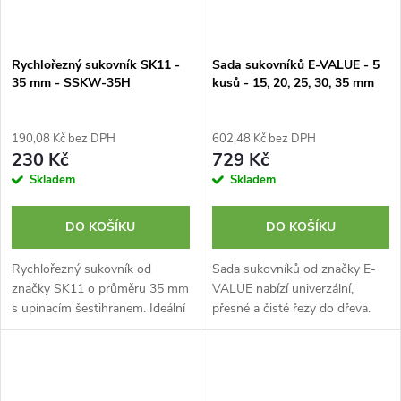
Rychlořezný sukovník SK11 -
Sada sukovníků E-VALUE - 5
35 mm - SSKW-35H
kusů - 15, 20, 25, 30, 35 mm
190,08 Kč bez DPH
602,48 Kč bez DPH
230 Kč
729 Kč
Skladem
Skladem
DO KOŠÍKU
DO KOŠÍKU
Rychlořezný sukovník od
Sada sukovníků od značky E-
značky SK11 o průměru 35 mm
VALUE nabízí univerzální,
s upínacím šestihranem. Ideální
přesné a čisté řezy do dřeva.
pro vytváření otvorů v
Obsahuje pět velikostí od 15
masivním dřevě, laminátu a
mm do 35 mm, a stopky o
bambusu.
průměru 6,35 mm. Sukovníky...