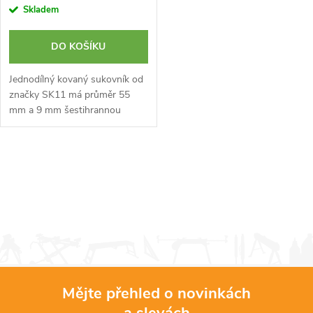
Skladem
DO KOŠÍKU
Jednodílný kovaný sukovník od
značky SK11 má průměr 55
mm a 9 mm šestihrannou
stopku. Jeho čepel s vysokou
tvrdostí umožňuje rychlou a
přesnou práci s tvrdým...
O
v
l
á
d
Mějte přehled o novinkách
a