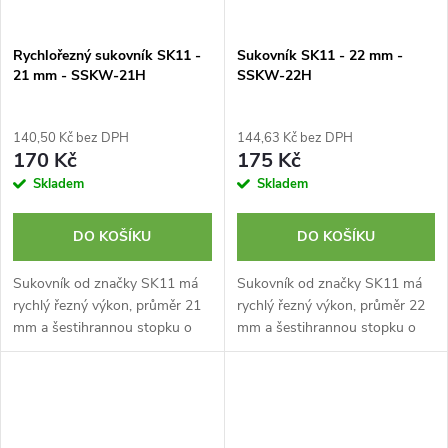
Rychlořezný sukovník SK11 -
Sukovník SK11 - 22 mm -
21 mm - SSKW-21H
SSKW-22H
140,50 Kč bez DPH
144,63 Kč bez DPH
170 Kč
175 Kč
Skladem
Skladem
DO KOŠÍKU
DO KOŠÍKU
Sukovník od značky SK11 má
Sukovník od značky SK11 má
rychlý řezný výkon, průměr 21
rychlý řezný výkon, průměr 22
mm a šestihrannou stopku o
mm a šestihrannou stopku o
průměru 6,35 mm. Vrták je
průměru 6,35 mm. Vrták je
určen zejména na odstraňování
určen zejména na odstraňování
suků a vytváření otvorů v...
suků a vytváření otvorů v...