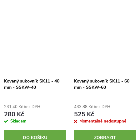
bambusu.
odporem. Je vhodný pro
použití...
Kovaný sukovník SK11 - 40
Kovaný sukovník SK11 - 60
mm - SSKW-40
mm - SSKW-60
231,40 Kč bez DPH
433,88 Kč bez DPH
280 Kč
525 Kč
Skladem
Momentálně nedostupné
DO KOŠÍKU
ZOBRAZIT