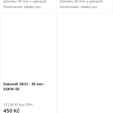
průměru 45 mm s upínacím
průměru 50 mm s upínacím
šestihranem. Ideální pro
šestihranem. Ideální pro
vytváření otvorů v masivním
vytváření otvorů v masivním
dřevě, laminátu, bambusu a
dřevě, laminátu, bambusu a
překližce.
překližce.
Sukovník SK11 - 55 mm -
SSKW-55
371,90 Kč bez DPH
450 Kč