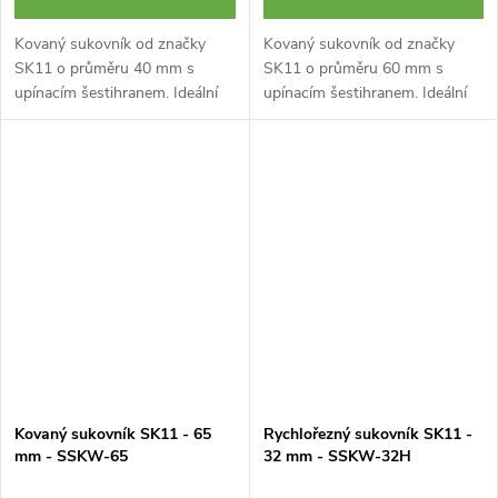
Kovaný sukovník od značky
Kovaný sukovník od značky
SK11 o průměru 40 mm s
SK11 o průměru 60 mm s
upínacím šestihranem. Ideální
upínacím šestihranem. Ideální
pro vytváření otvorů v
pro vytváření otvorů v
masivním dřevě, laminátu,
masivním dřevě, laminátu,
bambusu a překližce.
bambusu a překližce.
Kovaný sukovník SK11 - 65
Rychlořezný sukovník SK11 -
mm - SSKW-65
32 mm - SSKW-32H