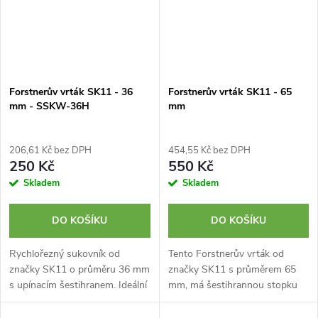
Forstnerův vrták SK11 - 36
Forstnerův vrták SK11 - 65
mm - SSKW-36H
mm
206,61 Kč bez DPH
454,55 Kč bez DPH
250 Kč
550 Kč
Skladem
Skladem
DO KOŠÍKU
DO KOŠÍKU
Rychlořezný sukovník od
Tento Forstnerův vrták od
značky SK11 o průměru 36 mm
značky SK11 s průměrem 65
s upínacím šestihranem. Ideální
mm, má šestihrannou stopku
pro vytváření otvorů v
8,6 mm a je vynikající pro
masivním dřevě, laminátu a
přesné vrtání s minimálním