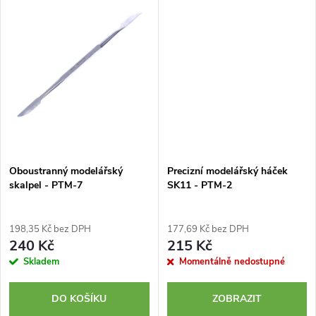
ů
háčků pro variabilitu při
jakékoliv řemeslné činnosti.
Oboustranný modelářský
Precizní modelářský háček
skalpel - PTM-7
SK11 - PTM-2
198,35 Kč bez DPH
177,69 Kč bez DPH
240 Kč
215 Kč
Skladem
Momentálně nedostupné
DO KOŠÍKU
ZOBRAZIT