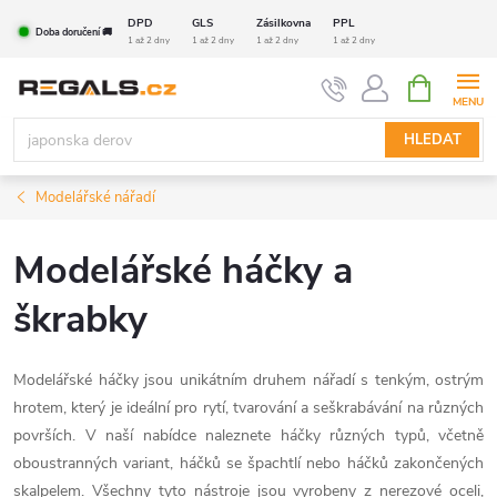
Přejít
DPD
GLS
Zásilkovna
PPL
Doba doručení 🚚
na
1 až 2 dny
1 až 2 dny
1 až 2 dny
1 až 2 dny
obsah
NÁKUPNÍ
KOŠÍK
HLEDAT
Modelářské nářadí
Modelářské háčky a
škrabky
Modelářské háčky jsou unikátním druhem nářadí s tenkým, ostrým
hrotem, který je ideální pro rytí, tvarování a seškrabávání na různých
površích. V naší nabídce naleznete háčky různých typů, včetně
oboustranných variant, háčků se špachtlí nebo háčků zakončených
skalpelem. Všechny tyto nástroje jsou vyrobeny z nerezové oceli,