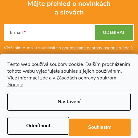
Mějte přehled o novinkách
a
a slevách
Z
c
á
í
E-mail
ODEBÍRAT
p
p
Vložením e-mailu souhlasíte s
podmínkami ochrany osobních údajů
r
a
Tento web používá soubory cookie. Dalším procházením
v
tohoto webu vyjadřujete souhlas s jejich používáním.
Dodatečné informace
t
Více informací
zde
a v
Zásadách ochrany soukromí
k
Google
.
í
Články
y
Nastavení
v
Copyright 2026
Regals.cz
. Všechna práva vyhrazena.
Upravit nastavení
ý
cookies
Odmítnout
Souhlasím
p
Vytvořil Shoptet Premium