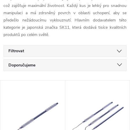
což zajišťuje maximální životnost. Každý kus je lehký pro snadnou
manipulaci a má zdrsněný povrch v oblasti uchopení, aby se
předešlo nežádoucímu vyklouznutí. Hlavním dodavatelem této
kategorie je japonská značka SK11, která dodává tisíce kvalitních
produktů po celém světě.
Filtrovat
Ř
Doporučujeme
a
Nejlevnější
V
Nejdražší
z
ý
Nejprodávanější
e
p
Abecedně
n