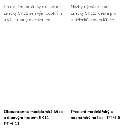
Precizní modelářský skalpel od
Nezbytný nástroj od
značky SK11 se svým odolným
značky SK11, ideální pro
a všestranným designem,
umělecké a modelářské
zajišťuje přesnost při
projekty. Celý nástroj je vyroben
výtvarných a řemeslných
z nerezové oceli.
pracích. Je ideální pro
sochařské a modelářské...
Oboustranná modelářská lžíce
Precizní modelářský a
s šípovým hrotem SK11 -
sochařský háček - PTM-6
PTM-11