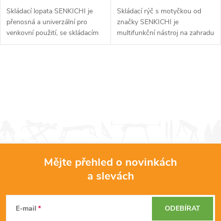
k
k
Skládací lopata SENKICHI je
Skládací rýč s motyčkou od
přenosná a univerzální pro
značky SENKICHI je
t
venkovní použití, se skládacím
multifunkční nástroj na zahradu
t
designem a rukojetí ve tvaru Y
i na cesty. Disponuje rýčem,
ů
pro bezpečné uchopení. Po
motyčkou a pilkou. Celková
ů
straně lopaty jsou umístěny...
délka 470 mm. Součástí balení
O
je praktické...
v
l
á
d
Mějte přehled o novinkách
a
a slevách
Z
c
á
í
E-mail
ODEBÍRAT