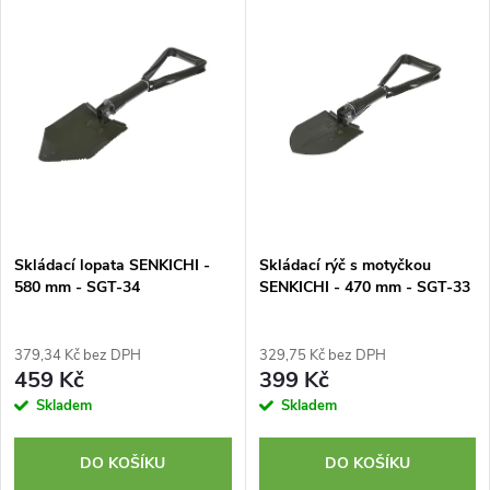
z
ý
Nejprodávanější
e
p
Abecedně
n
i
í
s
p
p
Skládací lopata SENKICHI -
Skládací rýč s motyčkou
r
580 mm - SGT-34
SENKICHI - 470 mm - SGT-33
r
o
o
379,34 Kč bez DPH
329,75 Kč bez DPH
d
459 Kč
399 Kč
d
Skladem
Skladem
u
u
DO KOŠÍKU
DO KOŠÍKU