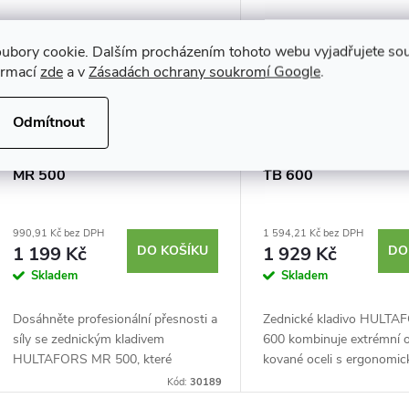
ubory cookie. Dalším procházením tohoto webu vyjadřujete souh
ormací
zde
a v
Zásadách ochrany soukromí Google
.
Odmítnout
HULTAFORS zednické kladivo
HULTAFORS zednické
MR 500
TB 600
990,91 Kč bez DPH
1 594,21 Kč bez DPH
1 199 Kč
DO KOŠÍKU
1 929 Kč
DO
Skladem
Skladem
Dosáhněte profesionální přesnosti a
Zednické kladivo HULTA
síly se zednickým kladivem
600 kombinuje extrémní 
HULTAFORS MR 500, které
kované oceli s ergonomi
kombinuje ručně kovanou hlavu s
designem, který tlumí vib
Kód:
30189
ergonomickou rukojetí pro
zajišťuje maximální přesno