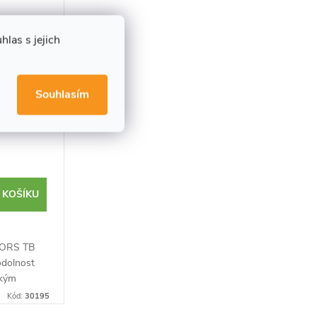
las s jejich
Souhlasím
 kladivo
 KOŠÍKU
FORS TB
odolnost
ckým
race a
Kód:
30195
st i