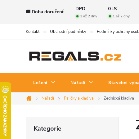
Přejít
DPD
GLS
🚚 Doba doručení:
na
1 až 2 dny
1 až 2 dny
obsah
Kontakt
Obchodní podmínky
Podmínky ochrany osob
Lešení
Nářadí
Stavební vyb
Nářadí
Paličky a kladiva
Zednická kladiva
Domů
P
Přeskočit
Kategorie
kategorie