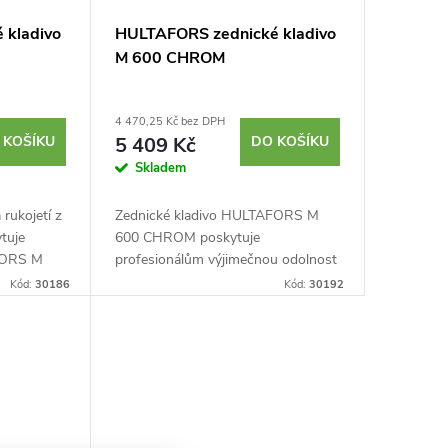
 kladivo
HULTAFORS zednické kladivo
M 600 CHROM
4 470,25 Kč bez DPH
 KOŠÍKU
5 409 Kč
DO KOŠÍKU
Skladem
rukojetí z
Zednické kladivo HULTAFORS M
tuje
600 CHROM poskytuje
FORS M
profesionálům výjimečnou odolnost
nost a
a přesnost pro efektivní opracování
Kód:
30186
Kód:
30192
í zednické
cihel a kamene.