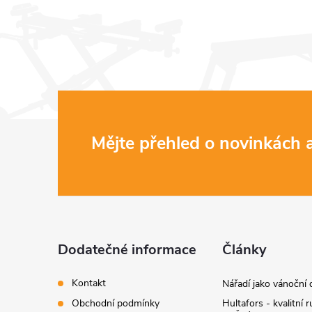
Z
Mějte přehled o novinkách
i
á
p
a
Dodatečné informace
Články
t
Kontakt
Nářadí jako vánoční 
Obchodní podmínky
Hultafors - kvalitní r