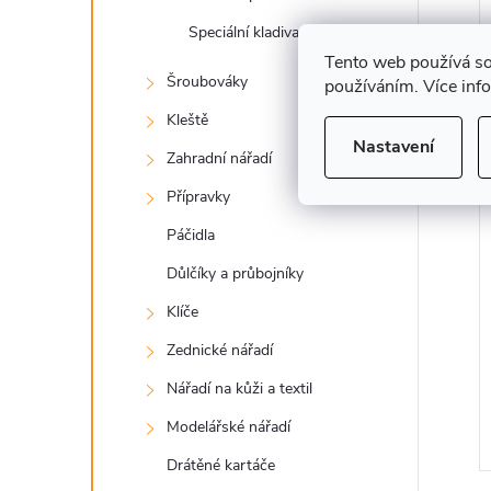
Speciální kladiva
Tento web používá so
Šroubováky
používáním. Více inf
Kleště
Nastavení
Zahradní nářadí
Přípravky
Páčidla
Důlčíky a průbojníky
Klíče
Zednické nářadí
Nářadí na kůži a textil
Modelářské nářadí
Drátěné kartáče