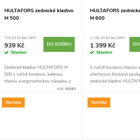
o
r
HULTAFORS zednické kladivo
HULTAFORS zednické
d
M 500
M 600
o
u
d
776,03 Kč bez DPH
1 156,20 Kč bez DPH
939 Kč
DO KOŠÍKU
1 399 Kč
DO
k
Skladem
Skladem
u
t
Zednické kladivo HULTAFORS M
S ručně kovanou hlavou a 
k
500 s ručně kovanou, kalenou
ořechovce (hickory) posky
ů
hlavou a ergonomickou násadou z
zednické kladivo HULTA
t
hikorového dřeva poskytuje
600 výjimečnou sílu, přes
Kód:
30183
profesionální přesnost a
odolnost pro profesionáln
ů
mimořádnou odolnost pro...
práce.
Novinka
Novinka