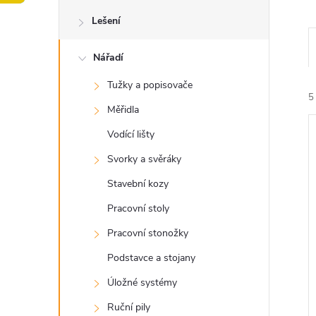
o
Lešení
s
Nářadí
t
Tužky a popisovače
r
5
Měřidla
a
Vodící lišty
Svorky a svěráky
n
Stavební kozy
n
Pracovní stoly
í
i
Pracovní stonožky
í
Podstavce a stojany
p
Úložné systémy
Ruční pily