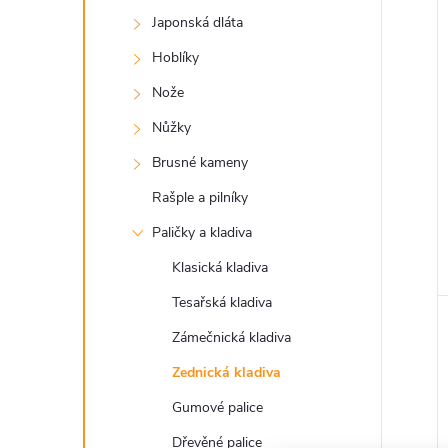
a
Japonská dláta
n
Hoblíky
e
Nože
Nůžky
l
Brusné kameny
Rašple a pilníky
Paličky a kladiva
Klasická kladiva
Tesařská kladiva
Zámečnická kladiva
Zednická kladiva
Gumové palice
Dřevěné palice