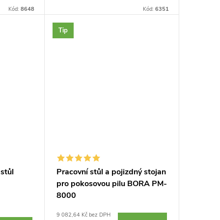
. Praktická
Kód:
8648
otvory na svorky či bench dogy.
Kód:
6351
Povrch s měřící stupnicí a...
Tip
stůl
Pracovní stůl a pojizdný stojan
pro pokosovou pilu BORA PM-
8000
9 082,64 Kč bez DPH