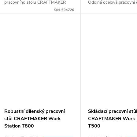
ů
pracovního stolu CRAFTMAKER
Odolná ocelová pracovní 
t
Pro Station S30 s výměnnou
chytře umístěnými otvory
Kód:
694720
deskou. V2 vám nabídne snadno
zarážky, svorky, benchdogy
ů
rozložitelnou a přenositelnou...
Robustní dílenský pracovní
Skládací pracovní stů
stůl CRAFTMAKER Work
CRAFTMAKER Work 
Station T800
T500