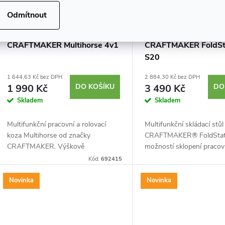
Odmítnout
Multifunkční pracovní koza
Skládací pracovní stů
CRAFTMAKER Multihorse 4v1
CRAFTMAKER FoldSt
S20
1 644,63 Kč bez DPH
2 884,30 Kč bez DPH
1 990 Kč
DO KOŠÍKU
3 490 Kč
DO
Skladem
Skladem
Multifunkční pracovní a rolovací
Multifunkční skládací stůl
koza Multihorse od značky
CRAFTMAKER® FoldStat
CRAFTMAKER. Výškově
možností sklopení pracov
nastavitelná. 4 funkce – lze
Ocelová konstrukce, výš
Kód:
692415
přestavět na klasickou kozu s
nastavitelné nohy, odklád
pevným podstavcem, rolovací
prostor, MDF pracovní des
Novinka
Novinka
kozu,...