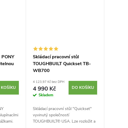
ůl PONY
Skládací pracovní stůl
telnou
TOUGHBUILT Quickset TB-
WB700
4 123,97 Kč bez DPH
 KOŠÍKU
4 990 Kč
DO KOŠÍKU
Skladem
NY
Skládací pracovní stůl "Quickset"
lupínacími
vyvinutý společností
rážkami.
TOUGHBUILT© USA. Lze rozložit a
ůl a až
složit během několika vteřin. S