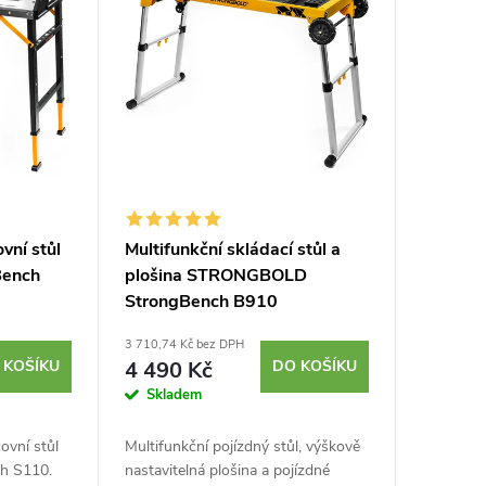
vní stůl
Multifunkční skládací stůl a
ench
plošina STRONGBOLD
StrongBench B910
3 710,74 Kč bez DPH
 KOŠÍKU
4 490 Kč
DO KOŠÍKU
Skladem
ovní stůl
Multifunkční pojízdný stůl, výškově
h S110.
nastavitelná plošina a pojízdné