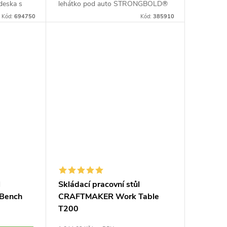
deska s
lehátko pod auto STRONGBOLD®
 pro
StrongBench B910. Ocelová
Kód:
694750
Kód:
385910
 a...
konstrukce v ikonické žluté barvě,
skládací výškově...
l
Skládací pracovní stůl
Bench
CRAFTMAKER Work Table
T200