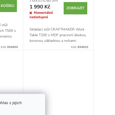
1 644,63 Kč bez DPH
 KOŠÍKU
1 990 Kč
ZOBRAZIT
Momentálně
nedostupné
 stůl
Skládací stůl CRAFTMAKER Work
h T500 s
Table T200 s MDF pracovní deskou,
rovanou
kovovou základnou a nohami.
Pevná pracovní výška je 74,5 cm.
i nářadí.
Kód:
694850
Kód:
694820
Pracovní plocha 100 × 60 × 1,8 cm.
ným...
Vyznačené...
las s jejich