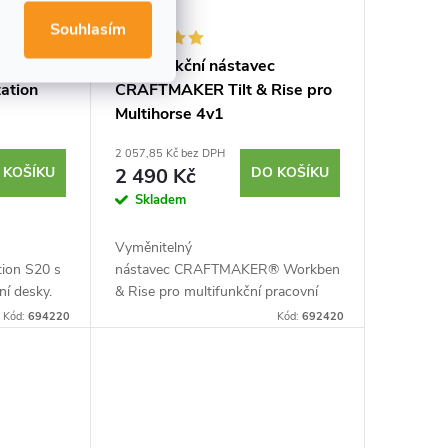
Souhlasím
l a koza
Multifunkční nástavec
ation
CRAFTMAKER Tilt & Rise pro
Multihorse 4v1
2 057,85 Kč bez DPH
 KOŠÍKU
2 490 Kč
DO KOŠÍKU
Skladem
Vyměnitelný
ion S20 s
nástavec CRAFTMAKER® Workbench Tilt
ní desky.
& Rise pro multifunkční pracovní
kově
kozu CRAFTMAKER Multihorse
Kód:
694220
Kód:
692420
ací
4v1. Tento vyměnitelný adaptér
ka....
slouží jako...