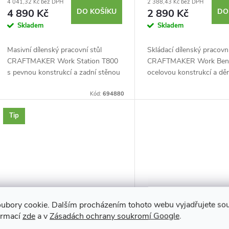
4 041,32 Kč bez DPH
2 388,43 Kč bez DPH
4 890 Kč
DO KOŠÍKU
2 890 Kč
DO
Skladem
Skladem
Masivní dílenský pracovní stůl
Skládací dílenský pracovní
CRAFTMAKER Work Station T800
CRAFTMAKER Work Benc
s pevnou konstrukcí a zadní stěnou
ocelovou konstrukcí a dě
- pegboardem pro organizaci nářadí.
zadní kovovou stěnou -
Vyměnitelná MDF deska s odolným
Kód:
694880
pegboardem pro organizac
černým...
MDF deska s odolným čer
Tip
ubory cookie. Dalším procházením tohoto webu vyjadřujete souh
ormací
zde
a v
Zásadách ochrany soukromí Google
.