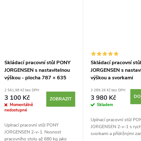
Skládací pracovní stůl PONY
Skládací pracovní st
JORGENSEN s nastavitelnou
JORGENSEN s nastavi
výškou - plocha 787 × 635
výškou a svorkami
mm
2 561,98 Kč bez DPH
3 289,26 Kč bez DPH
3 100 Kč
3 980 Kč
DO
ZOBRAZIT
Momentálně
Skladem
nedostupné
Upínací pracovní stůl PO
Upínací pracovní stůl PONY
JORGENSEN 2-v-1 s rych
JORGENSEN 2-v-1. Nosnost
svorkami a přídržnými za
pracovního stolu až 680 kg jako
Nosnost až 227 kg jako st