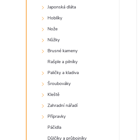
a
Japonská dláta
n
í
Hoblíky
i
e
Nože
Nůžky
l
Brusné kameny
Rašple a pilníky
Paličky a kladiva
Šroubováky
Kleště
Zahradní nářadí
Přípravky
Páčidla
Důlčíky a průbojníky