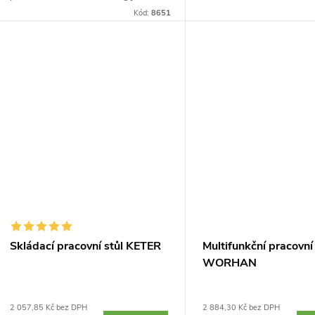
stavební koza. Praktická a snadná
Kód:
8651
454 kg jako stavební koza
přestavba na mobilní pracovní stůl
a snadná...
nebo pracovní kozu....
Skládací pracovní stůl KETER
Multifunkční pracovní 
WORHAN
2 057,85 Kč bez DPH
2 884,30 Kč bez DPH