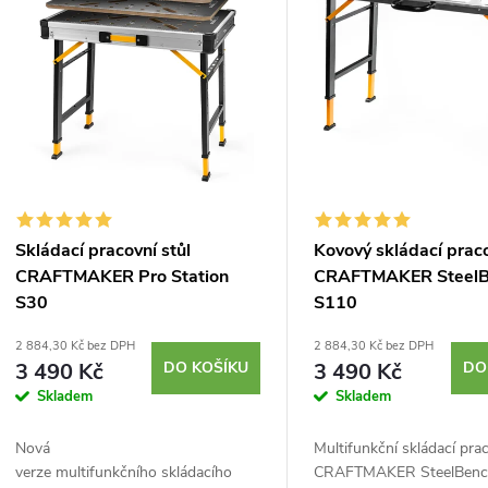
n
p
p
s
r
p
o
r
Skládací pracovní stůl
Kovový skládací praco
d
CRAFTMAKER Pro Station
CRAFTMAKER SteelB
o
S30
S110
u
d
2 884,30 Kč bez DPH
2 884,30 Kč bez DPH
3 490 Kč
DO KOŠÍKU
3 490 Kč
DO
k
Skladem
Skladem
u
t
Nová
Multifunkční skládací prac
k
verze multifunkčního skládacího
CRAFTMAKER SteelBenc