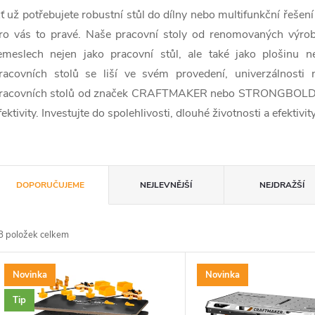
ť už potřebujete robustní stůl do dílny nebo multifunkční řešení
ro vás to pravé. Naše pracovní stoly od renomovaných výrobců
emeslech nejen jako pracovní stůl, ale také jako plošinu n
racovních stolů se liší ve svém provedení, univerzálnost
racovních stolů od značek CRAFTMAKER nebo STRONGBOLD lze 
fektivity. Investujte do spolehlivosti, dlouhé životnosti a efektivi
Ř
DOPORUČUJEME
NEJLEVNĚJŠÍ
NEJDRAŽŠÍ
a
8
položek celkem
z
V
Novinka
Novinka
e
ý
Tip