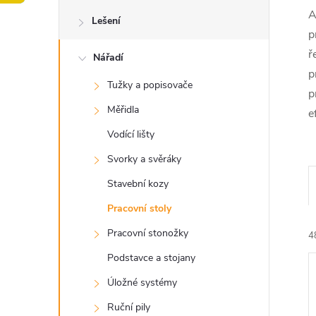
o
A
Lešení
s
p
ř
Nářadí
t
p
Tužky a popisovače
p
r
Měřidla
e
a
Vodící lišty
Svorky a svěráky
n
Stavební kozy
n
Pracovní stoly
Pracovní stonožky
4
í
Podstavce a stojany
p
Úložné systémy
Ruční pily