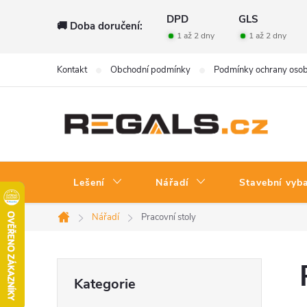
Přejít
DPD
GLS
🚚 Doba doručení:
na
1 až 2 dny
1 až 2 dny
obsah
Kontakt
Obchodní podmínky
Podmínky ochrany osob
Lešení
Nářadí
Stavební vyb
Nářadí
Pracovní stoly
Domů
P
Přeskočit
Kategorie
kategorie