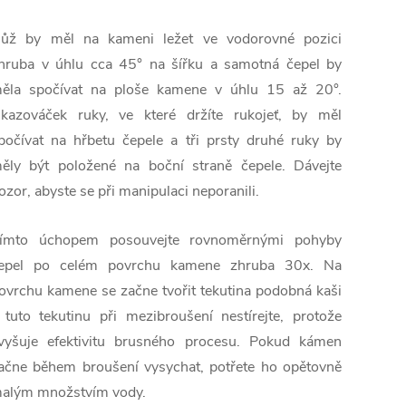
ůž by měl na kameni ležet ve vodorovné pozici
hruba v úhlu cca 45° na šířku a samotná čepel by
ěla spočívat na ploše kamene v úhlu 15 až 20°.
kazováček ruky, ve které držíte rukojeť, by měl
počívat na hřbetu čepele a tři prsty druhé ruky by
ěly být položené na boční straně čepele. Dávejte
ozor, abyste se při manipulaci neporanili.
ímto úchopem posouvejte rovnoměrnými pohyby
epel po celém povrchu kamene zhruba 30x. Na
ovrchu kamene se začne tvořit tekutina podobná kaši
 tuto tekutinu při mezibroušení nestírejte, protože
vyšuje efektivitu brusného procesu. Pokud kámen
ačne během broušení vysychat, potřete ho opětovně
alým množstvím vody.