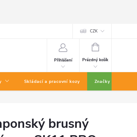
CZK
NÁKUPNÍ
KOŠÍK
Prázdný košík
Přihlášení
y
Skládací a pracovní kozy
Značky
aponský brusný