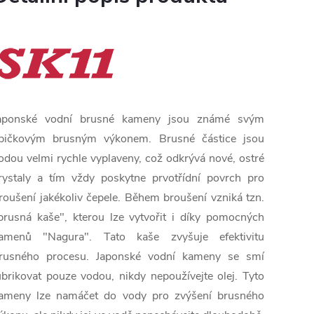
aponské vodní brusné kameny jsou známé svým
pičkovým brusným výkonem. Brusné částice jsou
odou velmi rychle vyplaveny, což odkrývá nové, ostré
rystaly a tím vždy poskytne prvotřídní povrch pro
roušení jakékoliv čepele. Během broušení vzniká tzn.
brusná kaše", kterou lze vytvořit i díky pomocných
amenů "Nagura". Tato kaše zvyšuje efektivitu
rusného procesu. Japonské vodní kameny se smí
ubrikovat pouze vodou, nikdy nepoužívejte olej. Tyto
ameny lze namáčet do vody pro zvýšení brusného