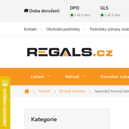
Přejít
DPD
GLS
🚚 Doba doručení:
na
1 až 2 dny
1 až 2 dny
obsah
Kontakt
Obchodní podmínky
Podmínky ochrany osob
Lešení
Nářadí
Stavební vyb
Nářadí
Brusné kameny
Japonský brusný ká
Domů
P
Přeskočit
Kategorie
kategorie