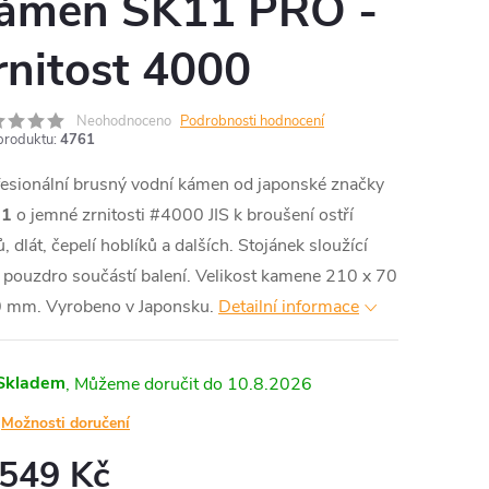
ámen SK11 PRO -
rnitost 4000
Neohodnoceno
Podrobnosti hodnocení
produktu:
4761
esionální brusný vodní kámen od japonské značky
11
o jemné zrnitosti #4000 JIS k broušení ostří
, dlát, čepelí hoblíků a dalších. Stojánek sloužící
 pouzdro součástí balení. Velikost kamene 210 x 70
0 mm. Vyrobeno v Japonsku.
Detailní informace
Skladem
10.8.2026
Možnosti doručení
 549 Kč