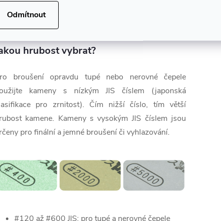
✅ Stojánek sloužící také jako pouzdro
Odmítnout
✅ Vyrobeno v Japonsku
akou hrubost vybrat?
ro broušení opravdu tupé nebo nerovné čepele
oužijte kameny s nízkým JIS číslem (japonská
lasifikace pro zrnitost). Čím nižší číslo, tím větší
rubost kamene. Kameny s vysokým JIS číslem jsou
rčeny pro finální a jemné broušení či vyhlazování.
#120 až #600 JIS: pro tupé a nerovné čepele