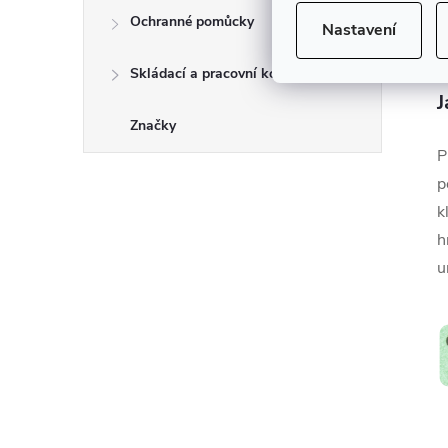
Ochranné pomůcky
Nastavení
Skládací a pracovní kozy
J
Značky
P
p
k
h
u