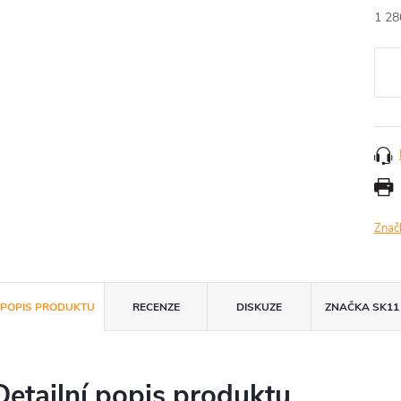
1 28
Měr
cena
Znač
POPIS PRODUKTU
RECENZE
DISKUZE
ZNAČKA
SK11
Detailní popis produktu