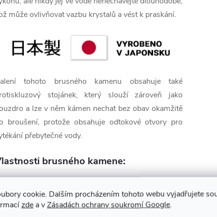
ýkonu, ale nikdy jej ve vodě nenechávejte dlouhodobě,
ož může ovlivňovat vazbu krystalů a vést k praskání.
alení tohoto brusného kamenu obsahuje také
rotiskluzový stojánek, který slouží zároveň jako
ouzdro a lze v něm kámen nechat bez obav okamžitě
o broušení, protože obsahuje odtokové otvory pro
ytékání přebytečné vody.
lastnosti brusného kamene:
✅ Zrnitost JIS: #4000
ubory cookie. Dalším procházením tohoto webu vyjadřujete souh
✅ Vodní kámen
ormací
zde
a v
Zásadách ochrany soukromí Google
.
✅ Pro vyhlazování, opravdu jemný kámen