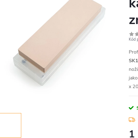
k
z
Kód 
Prof
SK
nožů
jako
x 2
1