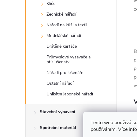
v
Klíče
c
Zednické nářadí
Nářadí na kůži a textil
Modelářské nářadí
Drátěné kartáče
B
Průmyslové vysavače a
p
příslušenství
p
Nářadí pro lešenáře
p
Ostatní nářadí
v
Unikátní japonské nářadí
V
Stavební vybavení
Tento web používá so
Spotřební materiál
používáním. Více inf