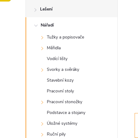
o
Lešení
s
Nářadí
t
Tužky a popisovače
r
Měřidla
a
Vodící lišty
Svorky a svěráky
n
Stavební kozy
n
Pracovní stoly
Pracovní stonožky
í
Podstavce a stojany
p
Úložné systémy
Ruční pily