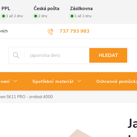
PPL
Česká pošta
Zásilkovna
1 až 2 dny
2 dny
1 až 2 dny
737 793 983
ních údajů
Velkoobchod
Vrácení zboží
HLEDAT
avení
Spotřební materiál
Ochranné pomůck
men SK11 PRO - zrnitost 4000
J