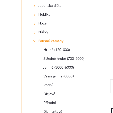
a
Japonská dláta
n
Hoblíky
e
Nože
Nůžky
l
Brusné kameny
Hrubé (120-600)
Středně hrubé (700-2000)
Jemné (3000-5000)
Velmi jemné (6000+)
Vodní
Olejové
Přírodní
Diamantové