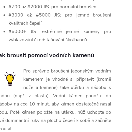
#700 až #2000 JIS: pro normální broušení
#3000 až #5000 JIS: pro jemné broušení
kvalitních čepelí
#6000+ JIS: extrémně jemné kameny pro
vyhlazování či odstaňování škrábanců
ak brousit pomocí vodních kamenů
Pro správné broušení japonským vodním
kamenem je vhodné si připravit (kromě
nože a kamene) také utěrku a nádobu s
odou (např. z plastu). Vodní kámen ponořte do
ádoby na cca 10 minut, aby kámen dostatečně nasál
odu. Poté kámen položte na utěrku, nůž uchopte do
vé dominantní ruky na plocho čepelí k sobě a začněte
rousit.