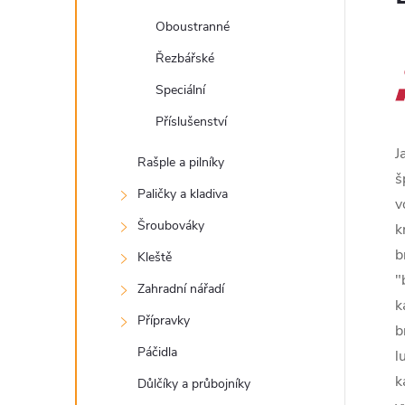
Oboustranné
Řezbářské
Speciální
Příslušenství
J
Rašple a pilníky
š
Paličky a kladiva
v
Šroubováky
k
b
Kleště
"
Zahradní nářadí
k
Přípravky
b
Páčidla
l
k
Důlčíky a průbojníky