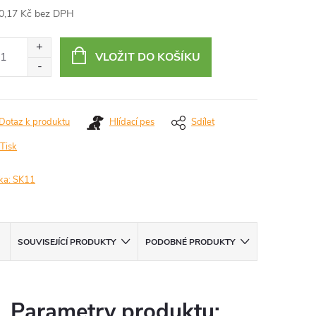
0,17 Kč bez DPH
ná
:
VLOŽIT DO KOŠÍKU
Dotaz k produktu
Hlídací pes
Sdílet
Tisk
ka:
SK11
SOUVISEJÍCÍ PRODUKTY
PODOBNÉ PRODUKTY
Parametry produktu: