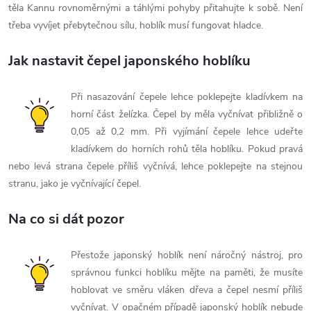
těla Kannu rovnoměrnými a táhlými pohyby přitahujte k sobě. Není
třeba vyvíjet přebytečnou sílu, hoblík musí fungovat hladce.
Jak nastavit čepel japonského hoblíku
Při nasazování čepele lehce poklepejte kladívkem na
horní část želízka. Čepel by měla vyčnívat přibližně o
0,05 až 0,2 mm. Při vyjímání čepele lehce udeřte
kladívkem do horních rohů těla hoblíku. Pokud pravá
nebo levá strana čepele příliš vyčnívá, lehce poklepejte na stejnou
stranu, jako je vyčnívající čepel.
Na co si dát pozor
Přestože japonský hoblík není náročný nástroj, pro
správnou funkci hoblíku mějte na paměti, že musíte
hoblovat ve směru vláken dřeva a čepel nesmí příliš
vyčnívat. V opačném případě japonský hoblík nebude