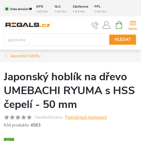
Přejít
DPD
GLS
Zásilkovna
PPL
Doba doručení 🚚
na
1 až 2 dny
1 až 2 dny
1 až 2 dny
1 až 2 dny
obsah
NÁKUPNÍ
KOŠÍK
HLEDAT
Japonské hoblíky
Japonský hoblík na dřevo
UMEBACHI RYUMA s HSS
čepelí - 50 mm
Neohodnoceno
Podrobnosti hodnocení
Kód produktu:
4563