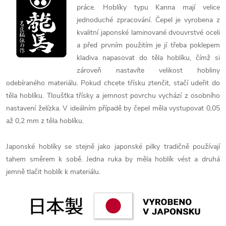
práce. Hoblíky typu Kanna mají velice
jednoduché zpracování. Čepel je vyrobena z
kvalitní japonské laminované dvouvrstvé oceli
a před prvním použitím je jí třeba poklepem
kladiva napasovat do těla hoblíku, čímž si
zároveň nastavíte velikost hobliny
odebíraného materiálu. Pokud chcete třísku ztenčit, stačí udeřit do
těla hoblíku. Tloušťka třísky a jemnost povrchu vychází z osobního
nastavení želízka. V ideálním případě by čepel měla vystupovat 0,05
až 0,2 mm z těla hoblíku.
Japonské hoblíky se stejně jako japonské pilky tradičně používají
tahem směrem k sobě. Jedna ruka by měla hoblík vést a druhá
jemně tlačit hoblík k materiálu.