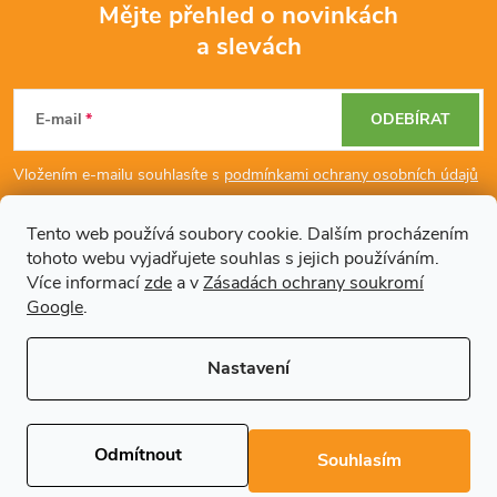
Mějte přehled o novinkách
a slevách
Z
á
E-mail
ODEBÍRAT
p
Vložením e-mailu souhlasíte s
podmínkami ochrany osobních údajů
a
Tento web používá soubory cookie. Dalším procházením
tohoto webu vyjadřujete souhlas s jejich používáním.
Dodatečné informace
t
Více informací
zde
a v
Zásadách ochrany soukromí
Google
.
í
Články
Nastavení
Copyright 2026
Regals.cz
. Všechna práva vyhrazena.
Upravit nastavení
cookies
Odmítnout
Souhlasím
Vytvořil Shoptet Premium