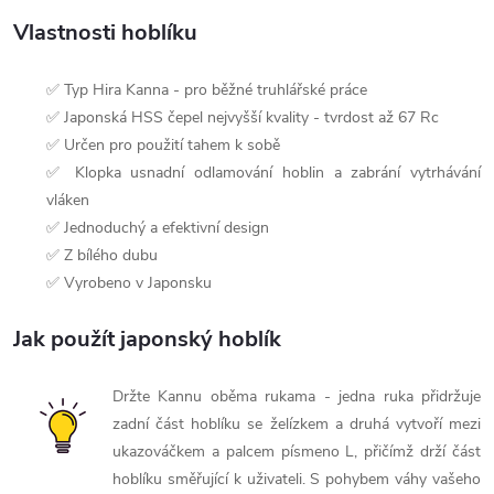
Vlastnosti hoblíku
✅ Typ Hira Kanna - pro běžné truhlářské práce
✅ Japonská HSS čepel nejvyšší kvality - tvrdost až 67 Rc
✅ Určen pro použití tahem k sobě
✅ Klopka usnadní odlamování hoblin a zabrání vytrhávání
vláken
✅ Jednoduchý a efektivní design
✅ Z bílého dubu
✅ Vyrobeno v Japonsku
Jak použít japonský hoblík
Držte Kannu oběma rukama - jedna ruka přidržuje
zadní část hoblíku se želízkem a druhá vytvoří mezi
ukazováčkem a palcem písmeno L, přičímž drží část
hoblíku směřující k uživateli. S pohybem váhy vašeho