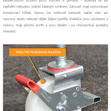
bezpečnostní brzdou proti otočení a pohybu - kolečka se po
zajištění nebudou otáčet žádným směrem. Zároveň mají vyrovnávací
šroubovací hřídel, kterou lze výškově nastavit, takže vám ani
nerovný terén nebude dělat žádné potíže. Kolečka jsou vyrobena z
nylonu, mají plochý profil a jsou ideální i na choulostivé podlahy
interiérů.