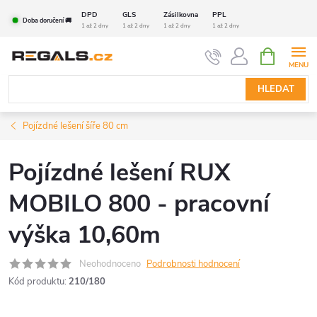
Přejít
DPD
GLS
Zásilkovna
PPL
Doba doručení 🚚
na
1 až 2 dny
1 až 2 dny
1 až 2 dny
1 až 2 dny
obsah
NÁKUPNÍ
KOŠÍK
HLEDAT
Pojízdné lešení šíře 80 cm
Pojízdné lešení RUX
MOBILO 800 - pracovní
výška 10,60m
Neohodnoceno
Podrobnosti hodnocení
Kód produktu:
210/180