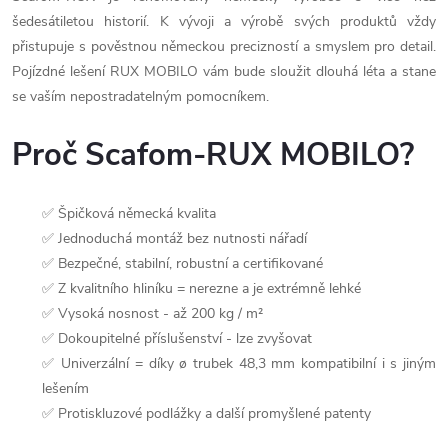
šedesátiletou historií. K vývoji a výrobě svých produktů vždy
přistupuje s pověstnou německou precizností a smyslem pro detail.
Pojízdné lešení RUX MOBILO vám bude sloužit dlouhá léta a stane
se vaším nepostradatelným pomocníkem.
Proč Scafom-RUX MOBILO?
✅ Špičková německá kvalita
✅ Jednoduchá montáž bez nutnosti nářadí
✅ Bezpečné, stabilní, robustní a certifikované
✅ Z kvalitního hliníku = nerezne a je extrémně lehké
✅ Vysoká nosnost - až 200 kg / m²
✅ Dokoupitelné příslušenství - lze zvyšovat
✅ Univerzální = díky ø trubek 48,3 mm kompatibilní i s jiným
lešením
✅ Protiskluzové podlážky a další promyšlené patenty