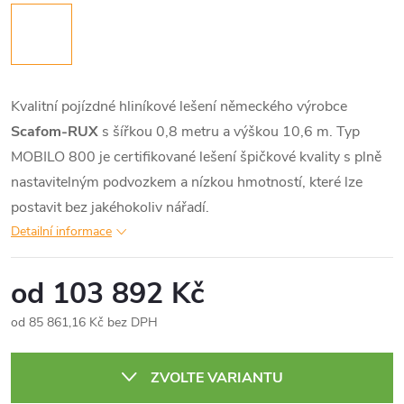
Kvalitní pojízdné hliníkové lešení německého výrobce
Scafom-RUX
s šířkou 0,8 metru a výškou 10,6 m. Typ
MOBILO 800 je certifikované lešení špičkové kvality s plně
nastavitelným podvozkem a nízkou hmotností, které lze
postavit bez jakéhokoliv nářadí.
Detailní informace
od
103 892 Kč
od
85 861,16 Kč
bez DPH
Měrná
cena:
ZVOLTE VARIANTU