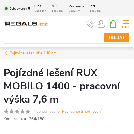
Přejít
DPD
GLS
Zásilkovna
PPL
Doba doručení 🚚
na
1 až 2 dny
1 až 2 dny
1 až 2 dny
1 až 2 dny
obsah
NÁKUPNÍ
KOŠÍK
HLEDAT
Pojízdné lešení šíře 140 cm
Pojízdné lešení RUX
MOBILO 1400 - pracovní
výška 7,6 m
Neohodnoceno
Podrobnosti hodnocení
Kód produktu:
264/180