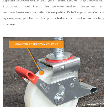
zajištění nebudou otáčet žádným směrem. Zároveň mají vyrovnávací
šroubovací hřídel, kterou lze výškově nastavit, takže vám ani
nerovný terén nebude dělat žádné potíže. Kolečka jsou vyrobena z
nylonu, mají plochý profil a jsou ideální i na choulostivé podlahy
interiérů.