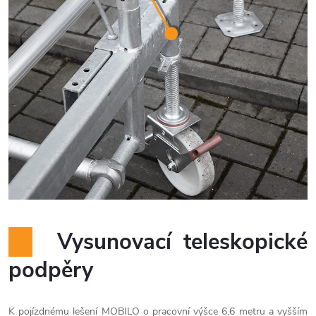
Vysunovací teleskopické
podpěry
K pojízdnému lešení MOBILO o pracovní výšce 6,6 metru a vyšším