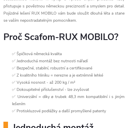
přistupuje s pověstnou německou precizností a smyslem pro detail.
Pojízdné lešení RUX MOBILO vám bude sloužit dlouhá léta a stane
se vaším nepostradatelným pomocníkem.
Proč Scafom-RUX MOBILO?
✅ Špičková německá kvalita
✅ Jednoduchá montáž bez nutnosti nářadí
✅ Bezpečné, stabilní, robustní a certifikované
✅ Z kvalitního hliníku = nerezne a je extrémně lehké
✅ Vysoká nosnost - až 200 kg / m²
✅ Dokoupitelné příslušenství - lze zvyšovat
✅ Univerzální = díky ø trubek 48,3 mm kompatibilní i s jiným
lešením
✅ Protiskluzové podlážky a další promyšlené patenty
Jednoduchá montáž