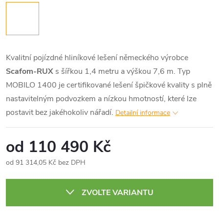
Kvalitní pojízdné hliníkové lešení německého výrobce
Scafom-RUX
s šířkou 1,4 metru a výškou 7,6 m. Typ
MOBILO 1400 je certifikované lešení špičkové kvality s plně
nastavitelným podvozkem a nízkou hmotností, které lze
postavit bez jakéhokoliv nářadí.
Detailní informace
od
110 490 Kč
od
91 314,05 Kč
bez DPH
Měrná
cena:
ZVOLTE VARIANTU