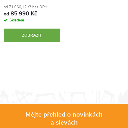
od 71 066,12 Kč bez DPH
85 990 Kč
od
Skladem
ZOBRAZIT
Mějte přehled o novinkách
a slevách
Z