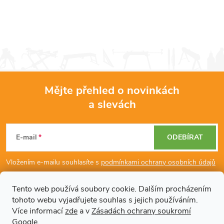
Mějte přehled o novinkách
a slevách
Z
á
E-mail
ODEBÍRAT
p
Vložením e-mailu souhlasíte s
podmínkami ochrany osobních údajů
a
Tento web používá soubory cookie. Dalším procházením
tohoto webu vyjadřujete souhlas s jejich používáním.
Dodatečné informace
t
Více informací
zde
a v
Zásadách ochrany soukromí
Google
.