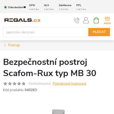
Přejít
DPD
GLS
Zásilkovna
PPL
Doba doručení 🚚
na
1 až 2 dny
1 až 2 dny
1 až 2 dny
1 až 2 dny
obsah
NÁKUPNÍ
KOŠÍK
HLEDAT
Postroje
Bezpečnostní postroj
Scafom-Rux typ MB 30
Neohodnoceno
Podrobnosti hodnocení
Kód produktu:
040263