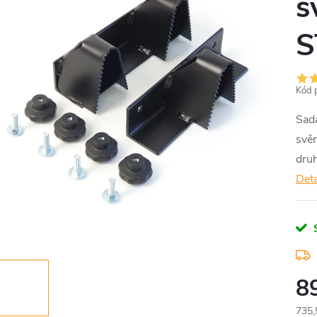
s
S
Kód 
Sad
svěr
druh
Deta
8
735,