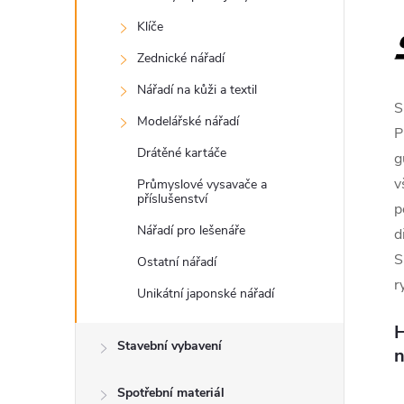
Klíče
Zednické nářadí
Nářadí na kůži a textil
S
Modelářské nářadí
P
Drátěné kartáče
g
v
Průmyslové vysavače a
příslušenství
p
Nářadí pro lešenáře
d
S
Ostatní nářadí
r
Unikátní japonské nářadí
H
Stavební vybavení
n
Spotřební materiál