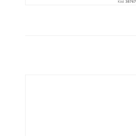
Kód:
38767