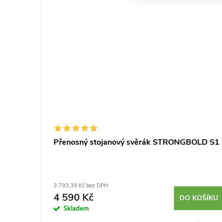
Přenosný stojanový svěrák STRONGBOLD S1
3 793,39 Kč bez DPH
4 590 Kč
DO KOŠÍKU
Skladem