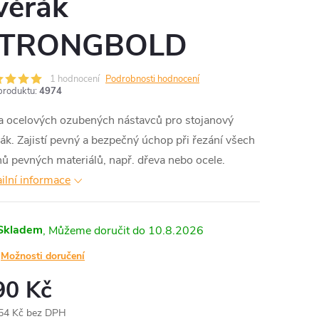
věrák
TRONGBOLD
1 hodnocení
Podrobnosti hodnocení
produktu:
4974
a ocelových ozubených nástavců
pro stojanový
ák. Zajistí pevný a bezpečný úchop při řezání všech
ů pevných materiálů, např. dřeva nebo ocele.
ilní informace
Skladem
10.8.2026
Možnosti doručení
90 Kč
54 Kč bez DPH