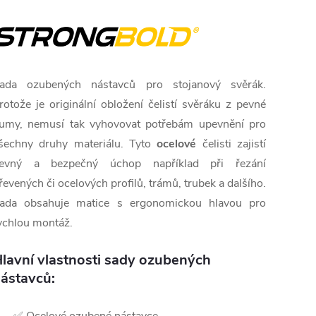
ada ozubených nástavců pro stojanový svěrák.
rotože je originální obložení čelistí svěráku z pevné
umy, nemusí tak vyhovovat potřebám upevnění pro
šechny druhy materiálu. Tyto
ocelové
čelisti zajistí
evný a bezpečný úchop například při řezání
řevených či ocelových profilů, trámů, trubek a dalšího.
ada obsahuje matice s ergonomickou hlavou pro
ychlou montáž.
lavní vlastnosti sady ozubených
ástavců: