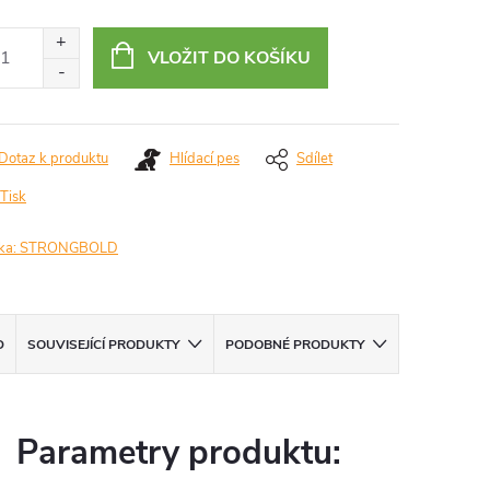
ná
:
VLOŽIT DO KOŠÍKU
Dotaz k produktu
Hlídací pes
Sdílet
Tisk
ka:
STRONGBOLD
D
SOUVISEJÍCÍ PRODUKTY
PODOBNÉ PRODUKTY
Parametry produktu: