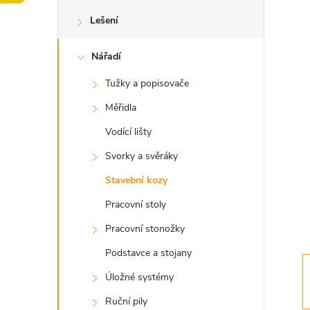
o
Lešení
s
Nářadí
t
Tužky a popisovače
r
Měřidla
a
Vodící lišty
Svorky a svěráky
n
Stavební kozy
n
Pracovní stoly
Pracovní stonožky
í
Podstavce a stojany
p
Úložné systémy
Ruční pily