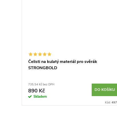
Čelisti na kulatý materiál pro svěrák
STRONGBOLD
735,54 Kč bez DPH
KOŠÍKU
890 Kč
DO KOŠÍKU
Skladem
Kód:
387652
Kód:
497