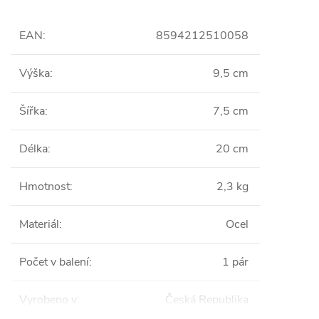
EAN
:
8594212510058
Výška
:
9,5 cm
Šířka
:
7,5 cm
Délka
:
20 cm
Hmotnost
:
2,3 kg
Materiál
:
Ocel
Počet v balení
:
1 pár
Vyrobeno v
:
Česká Republika