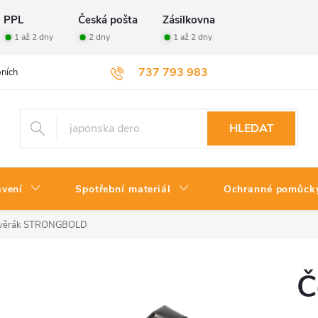
PPL
Česká pošta
Zásilkovna
1 až 2 dny
2 dny
1 až 2 dny
737 793 983
ních údajů
Velkoobchod
Vrácení zboží
HLEDAT
avení
Spotřební materiál
Ochranné pomůck
vý svěrák STRONGBOLD
Č