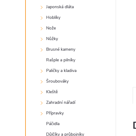
a
Japonská dláta
n
Hoblíky
e
Nože
Nůžky
l
Brusné kameny
Rašple a pilníky
Paličky a kladiva
Šroubováky
Kleště
Zahradní nářadí
Přípravky
Páčidla
Důlčíky a průbojníky