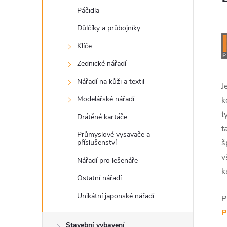
Páčidla
Důlčíky a průbojníky
Klíče
Zednické nářadí
Nářadí na kůži a textil
J
Modelářské nářadí
k
t
Drátěné kartáče
t
Průmyslové vysavače a
š
příslušenství
v
Nářadí pro lešenáře
k
Ostatní nářadí
Unikátní japonské nářadí
P
P
Stavební vybavení