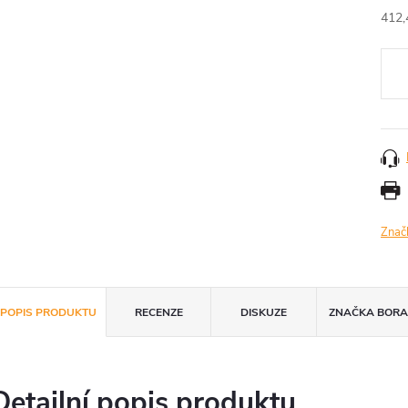
412,
Měr
cena
Znač
POPIS PRODUKTU
RECENZE
DISKUZE
ZNAČKA
BOR
Detailní popis produktu