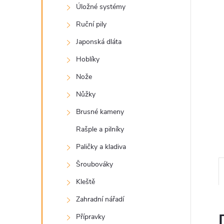
a
Úložné systémy
n
Ruční pily
Japonská dláta
e
Hoblíky
l
Nože
Nůžky
Brusné kameny
Rašple a pilníky
Paličky a kladiva
Šroubováky
Kleště
Zahradní nářadí
Přípravky