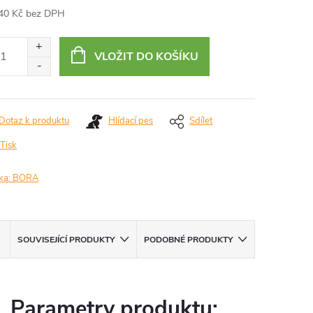
40 Kč bez DPH
ná
:
VLOŽIT DO KOŠÍKU
Dotaz k produktu
Hlídací pes
Sdílet
Tisk
ka:
BORA
A
SOUVISEJÍCÍ PRODUKTY
PODOBNÉ PRODUKTY
Parametry produktu: