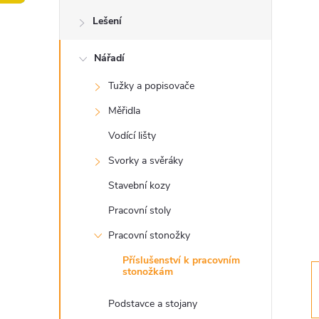
o
Lešení
s
Nářadí
t
Tužky a popisovače
r
Měřidla
a
Vodící lišty
Svorky a svěráky
n
Stavební kozy
n
Pracovní stoly
Pracovní stonožky
í
Příslušenství k pracovním
stonožkám
p
Podstavce a stojany