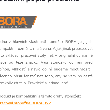
edna z hlavních vlastností stonožek BORA je jejich
ompaktní rozměr a malá váha. A jak jinak přepracovat
yto skládací pracovní stoly než v originální ochranné
ašce od téže značky. Vaší stonožku ochrání před
pínou, vlhkostí a navíc do ní budeme moct vložit i
šechno příslušenství bez toho, aby se vám po cestě
amkoliv ztratilo. Praktické a jednoduché.
rodukt je kompatibilní s těmito druhy stonožek:
racovní stonožka BORA 3×2