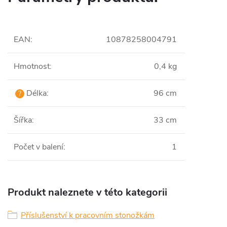
EAN
:
10878258004791
Hmotnost
:
0,4 kg
Délka
:
96 cm
?
Šířka
:
33 cm
Počet v balení
:
1
Produkt naleznete v této kategorii
Příslušenství k pracovním stonožkám