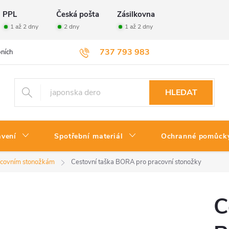
PPL
Česká pošta
Zásilkovna
1 až 2 dny
2 dny
1 až 2 dny
737 793 983
ních údajů
Velkoobchod
Vrácení zboží
HLEDAT
avení
Spotřební materiál
Ochranné pomůck
racovním stonožkám
Cestovní taška BORA pro pracovní stonožky
C