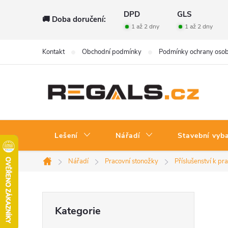
Přejít
DPD
GLS
🚚 Doba doručení:
na
1 až 2 dny
1 až 2 dny
obsah
Kontakt
Obchodní podmínky
Podmínky ochrany osob
Lešení
Nářadí
Stavební vyb
Nářadí
Pracovní stonožky
Příslušenství k p
Domů
P
Přeskočit
Kategorie
kategorie