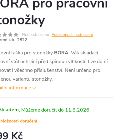
ORA pro pracovní
tonožky
Neohodnoceno
Podrobnosti hodnocení
produktu:
2822
tovní taška pro stonožky
BORA
. Váš skládací
ovní stůl ochrání před špínou i vlhkostí. Lze do ní
ovat i všechno příslušenství. Není určeno pro
enou variantu stonožky.
ilní informace
Skladem
11.8.2026
Možnosti doručení
99 Kč