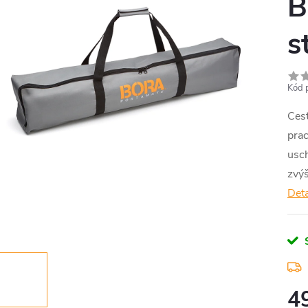
B
s
Kód 
Ces
prac
usch
zvýš
Deta
4