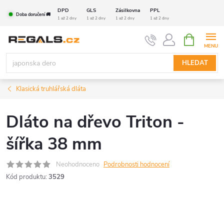
Přejít
DPD
GLS
Zásilkovna
PPL
Doba doručení 🚚
na
1 až 2 dny
1 až 2 dny
1 až 2 dny
1 až 2 dny
obsah
NÁKUPNÍ
KOŠÍK
HLEDAT
Klasická truhlářská dláta
Dláto na dřevo Triton -
šířka 38 mm
Neohodnoceno
Podrobnosti hodnocení
Kód produktu:
3529