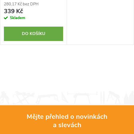
280,17 Kč bez DPH
339 Kč
Skladem
DO KOŠÍKU
Mějte přehled o novinkách
a slevách
Z