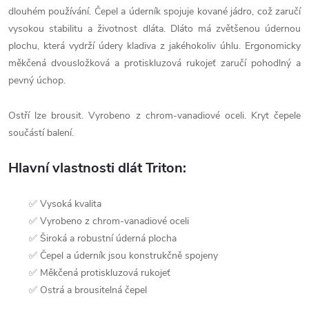
dlouhém používání. Čepel a úderník spojuje kované jádro, což zaručí
vysokou stabilitu a životnost dláta. Dláto má zvětšenou údernou
plochu, která vydrží údery kladiva z jakéhokoliv úhlu. Ergonomicky
měkčená dvousložková a protiskluzová rukojeť zaručí pohodlný a
pevný úchop.
Ostří lze brousit. Vyrobeno z chrom-vanadiové oceli. Kryt čepele
součástí balení.
Hlavní vlastnosti dlát Triton:
✅ Vysoká kvalita
✅ Vyrobeno z chrom-vanadiové oceli
✅ Široká a robustní úderná plocha
✅ Čepel a úderník jsou konstrukčně spojeny
✅ Měkčená protiskluzová rukojeť
✅ Ostrá a brousitelná čepel