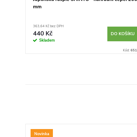
mm
363,64 Kč bez DPH
440 Kč
KOŠÍKU
DO KOŠÍKU
Skladem
Kód:
3853
Kód:
651
Novinka