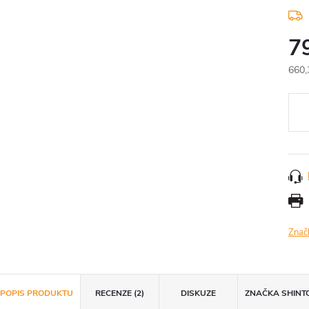
7
660,
Měr
cena
Znač
POPIS PRODUKTU
RECENZE (2)
DISKUZE
ZNAČKA
SHINT