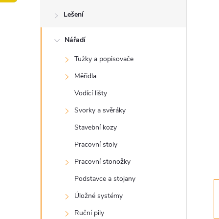
o
Lešení
s
Nářadí
t
Tužky a popisovače
r
Měřidla
a
Vodící lišty
Svorky a svěráky
n
Stavební kozy
n
Pracovní stoly
Pracovní stonožky
í
Podstavce a stojany
p
Úložné systémy
Ruční pily