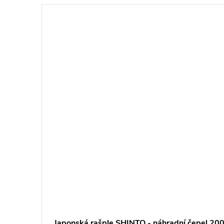
horse
Japonská rašple SHINTO - náhradní čepel 20