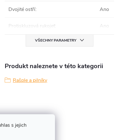
Dvojité ostří
:
Ano
Protiskluzová rukojeť
:
Ano
VŠECHNY PARAMETRY
Produkt naleznete v této kategorii
Rašple a pilníky
las s jejich