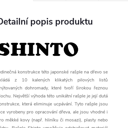
Detailní popis produktu
edinečná konstrukce této japonské rašple na dřevo se
kládá z 10 kalených klikatých pilových listů
nýtovaných dohromady, které tvoří širokou řeznou
lochu. Největší výhoda této unikátní rašple je její dutá
onstrukce, která eliminuje ucpávání. Tyto rašple jsou
ice vyrobeny pro opracování dřeva, ale jsou vhodné i
ro měkké kovy (např. hliníku či mosazi), plasty nebo