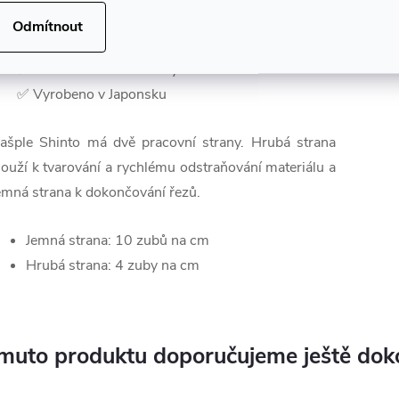
✅ Dvojité ostří s odlišnou hrubostí
Odmítnout
✅ Špičková životnost a durabilita
✅ Od světoznámé značky SHINTO
✅ Vyrobeno v Japonsku
ašple Shinto má dvě pracovní strany. Hrubá strana
louží k tvarování a rychlému odstraňování materiálu a
emná strana k dokončování řezů.
Jemná strana: 10 zubů na cm
Hrubá strana: 4 zuby na cm
muto produktu doporučujeme ještě dok