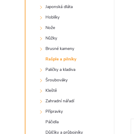
a
Japonská dláta
n
Hoblíky
e
Nože
Nůžky
l
Brusné kameny
Rašple a pilníky
Paličky a kladiva
Šroubováky
Kleště
Zahradní nářadí
Přípravky
Páčidla
Důlčíky a průbojníky