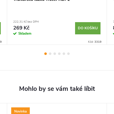
222,31 Kč bez DPH
269 Kč
DO KOŠÍKU
Skladem
9
Kód:
3319
Novinka