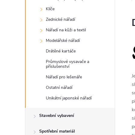
Klíče
Zednické nářadí
Nářadí na kůži a textil
Modelářské nářadí
Drátěné kartáče
Průmyslové vysavače a
příslušenství
J
Nářadí pro lešenáře
s
Ostatní nářadí
s
Unikátní japonské nářadí
p
k
Stavební vybavení
s
p
Spotřební materiál