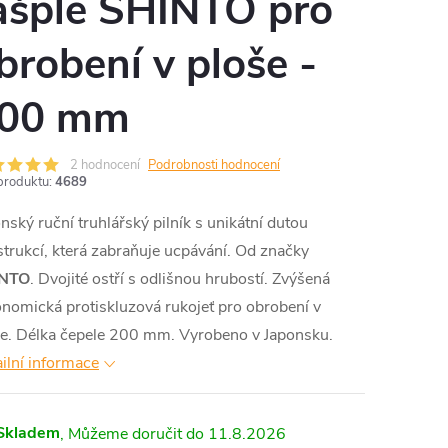
ašple SHINTO pro
brobení v ploše -
00 mm
2 hodnocení
Podrobnosti hodnocení
produktu:
4689
nský ruční truhlářský pilník s unikátní dutou
trukcí, která zabraňuje ucpávání. Od značky
NTO
. Dvojité ostří s odlišnou hrubostí. Zvýšená
nomická protiskluzová rukojeť pro obrobení v
še. Délka čepele 200 mm. Vyrobeno v Japonsku.
ilní informace
Skladem
11.8.2026