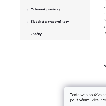
s
v
Ochranné pomůcky
v
p
Skládací a pracovní kozy
s
J
Značky
V
Tento web používá so
používáním. Více inf