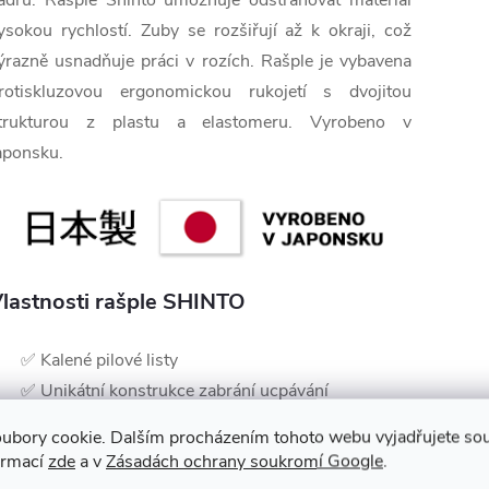
ádru. Rašple Shinto umožňuje odstraňovat materiál
ysokou rychlostí. Zuby se rozšiřují až k okraji, což
ýrazně usnadňuje práci v rozích. Rašple je vybavena
rotiskluzovou ergonomickou rukojetí s dvojitou
trukturou z plastu a elastomeru. Vyrobeno v
aponsku.
lastnosti rašple SHINTO
✅ Kalené pilové listy
✅ Unikátní konstrukce zabrání ucpávání
✅ Zvýšená ergonomická rukojeť pro obrobení v
ubory cookie. Dalším procházením tohoto webu vyjadřujete souh
ploše
ormací
zde
a v
Zásadách ochrany soukromí Google
.
✅ Na dřevo, plasty, sádru či měkké kovy