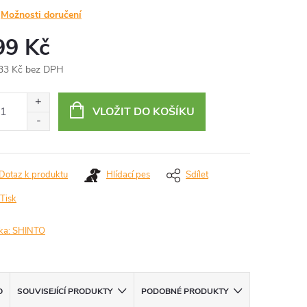
Možnosti doručení
99 Kč
33 Kč bez DPH
ná
:
VLOŽIT DO KOŠÍKU
Dotaz k produktu
Hlídací pes
Sdílet
Tisk
ka:
SHINTO
O
SOUVISEJÍCÍ PRODUKTY
PODOBNÉ PRODUKTY