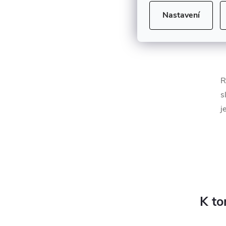
Nastavení
R
s
j
K to