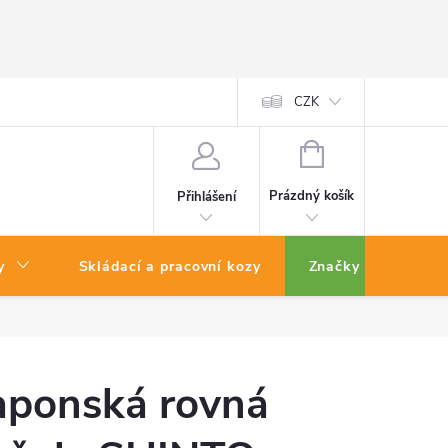
CZK
NÁKUPNÍ
KOŠÍK
Prázdný košík
Přihlášení
y
Skládací a pracovní kozy
Značky
aponská rovná