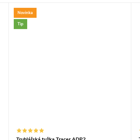
Novinka
Tip
0
Truhlářská tužka Tracer ADP2