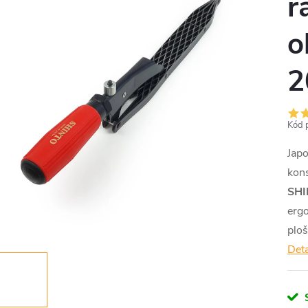
r
o
2
Kód 
Japo
kons
SHI
ergo
plo
Deta