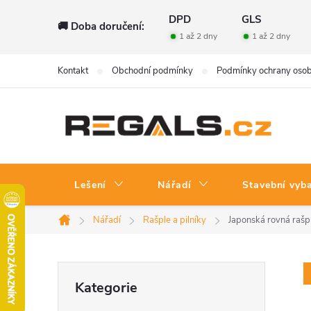
Přejít
DPD
GLS
🚚 Doba doručení:
na
1 až 2 dny
1 až 2 dny
obsah
Kontakt
Obchodní podmínky
Podmínky ochrany osob
Lešení
Nářadí
Stavební vyb
Nářadí
Rašple a pilníky
Japonská rovná rašp
Domů
P
Přeskočit
Kategorie
kategorie