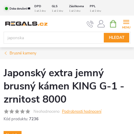
Přejít
DPD
GLS
Zásilkovna
PPL
Doba doručení 🚚
na
1 až 2 dny
1 až 2 dny
1 až 2 dny
1 až 2 dny
obsah
NÁKUPNÍ
KOŠÍK
HLEDAT
Brusné kameny
Japonský extra jemný
brusný kámen KING G-1 -
zrnitost 8000
Neohodnoceno
Podrobnosti hodnocení
Kód produktu:
7236