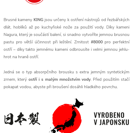
Brusné kameny
KING
jsou určeny k ostření nástrojů od řezbářských
dlát, hoblíků až po kuchyňské nože za použití vody. Díky kameni
Nagura, který je součástí balení, si snadno vytvoříte jemnou brusnou
pastu pro větší účinnost při leštění. Zrnitost
#8000
pro perfektní
ostří – díky takto jemnému kameni odbrousíte i velmi jemnou jehlu-
hrot na hraně ostří.
Jedná se o typ absorpčního brousku s extra jemným syntetickým
zrnem, který
ostří i s malým množstvím vody
. Před použitím stačí
pokapat vodou, abyste při broušení dosáhli hladkého povrchu.