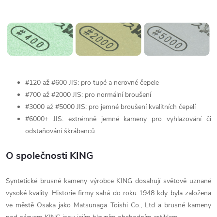
#120 až #600 JIS: pro tupé a nerovné čepele
#700 až #2000 JIS: pro normální broušení
#3000 až #5000 JIS: pro jemné broušení kvalitních čepelí
#6000+ JIS: extrémně jemné kameny pro vyhlazování či
odstaňování škrábanců
O společnosti KING
Syntetické brusné kameny výrobce KING dosahují světově uznané
vysoké kvality. Historie firmy sahá do roku 1948 kdy byla založena
ve městě Osaka jako Matsunaga Toishi Co., Ltd a brusné kameny