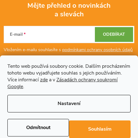
Mějte přehled o novinkách
a slevách
Z
á
E-mail
ODEBÍRAT
p
Vložením e-mailu souhlasíte s
podmínkami ochrany osobních údajů
a
Tento web používá soubory cookie. Dalším procházením
tohoto webu vyjadřujete souhlas s jejich používáním.
Dodatečné informace
t
Více informací
zde
a v
Zásadách ochrany soukromí
Google
.
í
Články
Nastavení
Copyright 2026
Regals.cz
. Všechna práva vyhrazena.
Upravit nastavení
cookies
Odmítnout
Souhlasím
Vytvořil Shoptet Premium