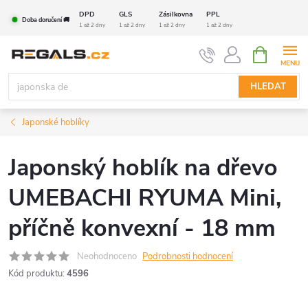
Přejít
DPD
GLS
Zásilkovna
PPL
Doba doručení 🚚
na
1 až 2 dny
1 až 2 dny
1 až 2 dny
1 až 2 dny
obsah
NÁKUPNÍ
KOŠÍK
HLEDAT
Japonské hoblíky
Japonský hoblík na dřevo
UMEBACHI RYUMA Mini,
příčně konvexní - 18 mm
Neohodnoceno
Podrobnosti hodnocení
Kód produktu:
4596