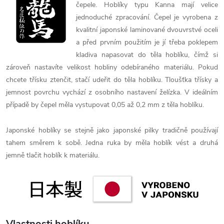
čepele. Hoblíky typu Kanna mají velice
jednoduché zpracování. Čepel je vyrobena z
kvalitní japonské laminované dvouvrstvé oceli
a před prvním použitím je jí třeba poklepem
kladiva napasovat do těla hoblíku, čímž si
zároveň nastavíte velikost hobliny odebíraného materiálu. Pokud
chcete třísku ztenčit, stačí udeřit do těla hoblíku. Tloušťka třísky a
jemnost povrchu vychází z osobního nastavení želízka. V ideálním
případě by čepel měla vystupovat 0,05 až 0,2 mm z těla hoblíku.
Japonské hoblíky se stejně jako japonské pilky tradičně používají
tahem směrem k sobě. Jedna ruka by měla hoblík vést a druhá
jemně tlačit hoblík k materiálu.
Vlastnosti hoblíku