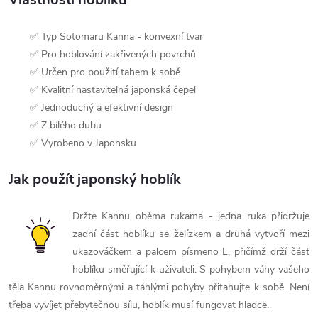
✅ Typ Sotomaru Kanna - konvexní tvar
✅ Pro hoblování zakřivených povrchů
✅ Určen pro použití tahem k sobě
✅ Kvalitní nastavitelná japonská čepel
✅ Jednoduchý a efektivní design
✅ Z bílého dubu
✅ Vyrobeno v Japonsku
Jak použít japonský hoblík
Držte Kannu oběma rukama - jedna ruka přidržuje
zadní část hoblíku se želízkem a druhá vytvoří mezi
ukazováčkem a palcem písmeno L, přičímž drží část
hoblíku směřující k uživateli. S pohybem váhy vašeho
těla Kannu rovnoměrnými a táhlými pohyby přitahujte k sobě. Není
třeba vyvíjet přebytečnou sílu, hoblík musí fungovat hladce.