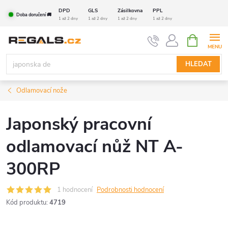
Přejít
DPD
GLS
Zásilkovna
PPL
Doba doručení 🚚
na
1 až 2 dny
1 až 2 dny
1 až 2 dny
1 až 2 dny
obsah
NÁKUPNÍ
KOŠÍK
HLEDAT
Odlamovací nože
Japonský pracovní
odlamovací nůž NT A-
300RP
1 hodnocení
Podrobnosti hodnocení
Kód produktu:
4719