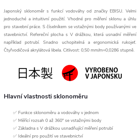
Japonský sklonoměr s funkcí vodováhy od značky EBISU. Velmi
jednoduché a intuitivní použití. Vhodné pro měření sklonu a úhlu
pro stavební práce. S číselníkem se vstažnými body používanými ve
stavebnictví. Refereční plocha s V drážkou, která usnadní měření
například potrubí. Snadno uchopitelná a ergonomická rukojeť.
Čtyřvodičová akrylátová libela. Citlivost: 0,50 mm/m=0,0286 stupně.
Hlavní vlastnosti sklonoměru
✅ Funkce sklonoměru a vodováhy v jednom
✅ Měřící rozsah 0 až 360° se vstažnými body
✅ Základna s V drážkou usnadňující měření potrubí
✅ Ideální pro použití ve stavebnictví