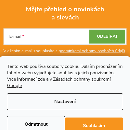
Mějte přehled o novinkách
a slevách
Z
á
E-mail
ODEBÍRAT
p
Vložením e-mailu souhlasíte s
podmínkami ochrany osobních údajů
a
Tento web používá soubory cookie. Dalším procházením
tohoto webu vyjadřujete souhlas s jejich používáním.
Dodatečné informace
t
Více informací
zde
a v
Zásadách ochrany soukromí
Google
.
í
Články
Nastavení
Copyright 2026
Regals.cz
. Všechna práva vyhrazena.
Upravit nastavení
cookies
Odmítnout
Souhlasím
Vytvořil Shoptet Premium