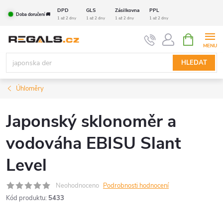
Přejít
DPD
GLS
Zásilkovna
PPL
Doba doručení 🚚
na
1 až 2 dny
1 až 2 dny
1 až 2 dny
1 až 2 dny
obsah
NÁKUPNÍ
KOŠÍK
HLEDAT
Úhloměry
Japonský sklonoměr a
vodováha EBISU Slant
Level
Neohodnoceno
Podrobnosti hodnocení
Kód produktu:
5433