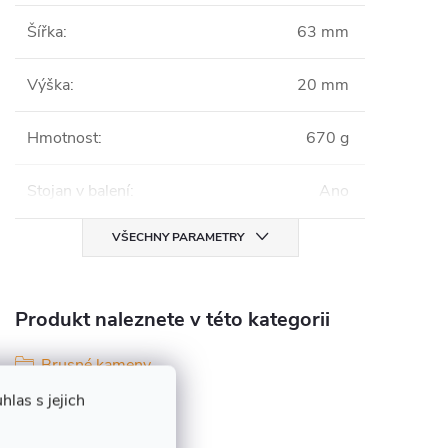
Šířka
:
63 mm
Výška
:
20 mm
Hmotnost
:
670 g
Stojan v balení
:
Ano
VŠECHNY PARAMETRY
Produkt naleznete v této kategorii
Brusné kameny
las s jejich