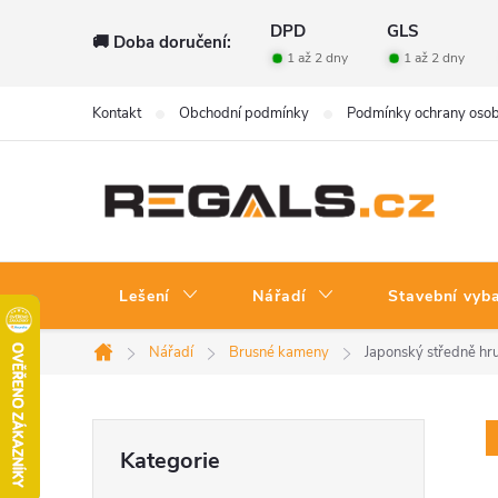
Přejít
DPD
GLS
🚚 Doba doručení:
na
1 až 2 dny
1 až 2 dny
obsah
Kontakt
Obchodní podmínky
Podmínky ochrany osob
Lešení
Nářadí
Stavební vyb
Nářadí
Brusné kameny
Japonský středně hr
Domů
P
Přeskočit
Kategorie
kategorie