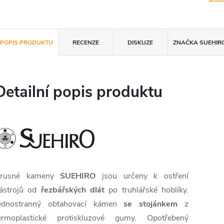
POPIS PRODUKTU
RECENZE
DISKUZE
ZNAČKA
SUEHIR
Detailní popis produktu
rusné kameny
SUEHIRO
jsou určeny k ostření
ástrojů od
řezbářských dlát
po truhlářské hoblíky.
ednostranný obtahovací kámen
se stojánkem
z
ermoplastické protiskluzové gumy. Opotřebený