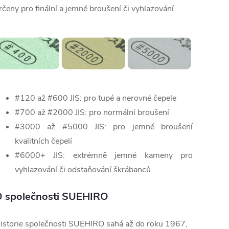
rčeny pro finální a jemné broušení či vyhlazování.
#120 až #600 JIS: pro tupé a nerovné čepele
#700 až #2000 JIS: pro normální broušení
#3000 až #5000 JIS: pro jemné broušení
kvalitních čepelí
#6000+ JIS: extrémně jemné kameny pro
vyhlazování či odstaňování škrábanců
 společnosti SUEHIRO
istorie společnosti SUEHIRO sahá až do roku 1967,