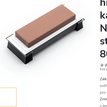
h
k
N
s
8
Kód 
Zák
ost
pro 
Zrn
z te