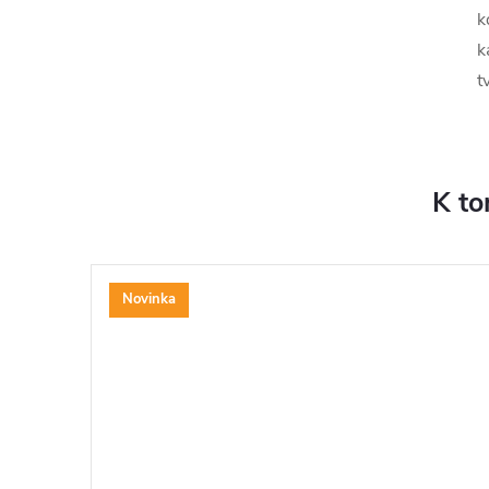
k
k
t
K to
Novinka