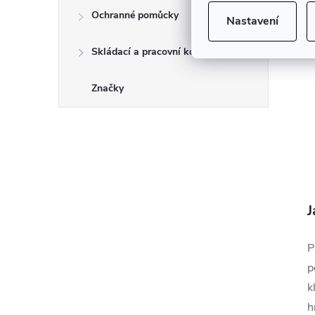
V
Ochranné pomůcky
Nastavení
Skládací a pracovní kozy
Značky
J
P
p
k
h