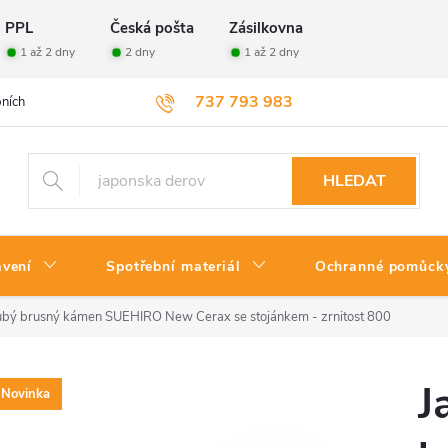
PPL
Česká pošta
Zásilkovna
1 až 2 dny
2 dny
1 až 2 dny
737 793 983
ních údajů
Velkoobchod
Vrácení zboží
HLEDAT
avení
Spotřební materiál
Ochranné pomůck
ubý brusný kámen SUEHIRO New Cerax se stojánkem - zrnitost 800
J
Novinka