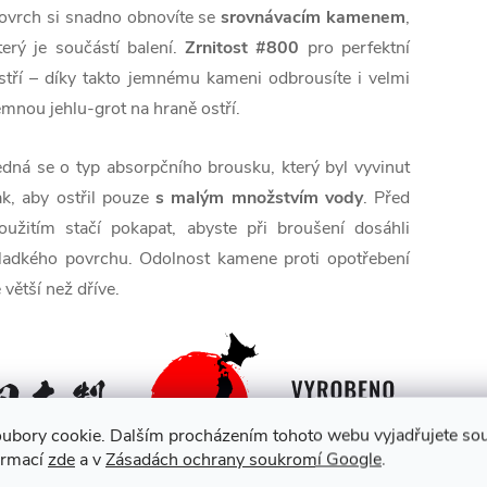
ovrch si snadno obnovíte se
srovnávacím kamenem
,
terý je součástí balení.
Zrnitost #800
pro perfektní
stří – díky takto jemnému kameni odbrousíte i velmi
emnou jehlu-grot na hraně ostří.
edná se o typ absorpčního brousku, který byl vyvinut
ak, aby ostřil pouze
s malým množstvím vody
. Před
oužitím stačí pokapat, abyste při broušení dosáhli
ladkého povrchu. Odolnost kamene proti opotřebení
e větší než dříve.
ubory cookie. Dalším procházením tohoto webu vyjadřujete souh
ormací
zde
a v
Zásadách ochrany soukromí Google
.