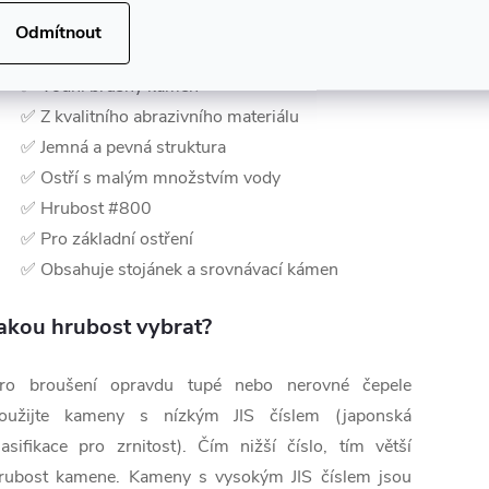
lastnosti brusného kamene SUEHIRO
Odmítnout
✅ Vodní brusný kámen
✅ Z kvalitního abrazivního materiálu
✅ Jemná a pevná struktura
✅ Ostří s malým množstvím vody
✅ Hrubost #800
✅ Pro základní ostření
✅ Obsahuje stojánek a srovnávací kámen
akou hrubost vybrat?
ro broušení opravdu tupé nebo nerovné čepele
oužijte kameny s nízkým JIS číslem (japonská
lasifikace pro zrnitost). Čím nižší číslo, tím větší
rubost kamene. Kameny s vysokým JIS číslem jsou