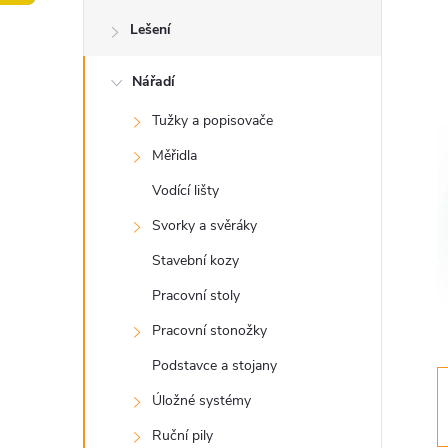
o
Lešení
s
Nářadí
t
Tužky a popisovače
r
Měřidla
a
Vodící lišty
Svorky a svěráky
n
Stavební kozy
n
Pracovní stoly
Pracovní stonožky
í
Podstavce a stojany
p
Úložné systémy
Ruční pily