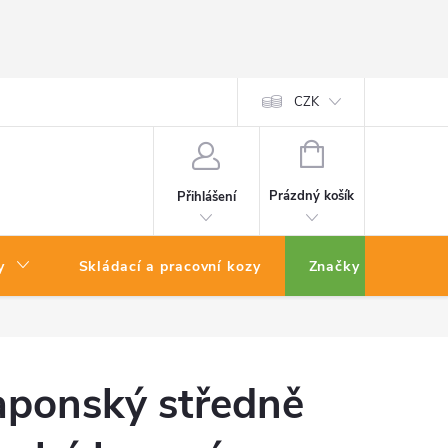
CZK
NÁKUPNÍ
KOŠÍK
Prázdný košík
Přihlášení
y
Skládací a pracovní kozy
Značky
aponský středně