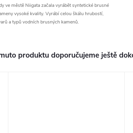
dy ve městě Niigata začala vyrábět syntetické brusné
ameny vysoké kvality. Vyrábí celou škálu hrubostí,
varů a typů vodních brusných kamenů.
muto produktu doporučujeme ještě dok