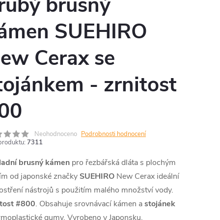
rubý brusný
ámen SUEHIRO
ew Cerax se
tojánkem - zrnitost
00
Neohodnoceno
Podrobnosti hodnocení
produktu:
7311
ladní brusný kámen
pro řezbářská dláta s plochým
řím od japonské značky
SUEHIRO
New Cerax ideální
ostření nástrojů s použitím malého množství vody.
itost #800
. Obsahuje srovnávací kámen a
stojánek
rmoplastické gumy. Vyrobeno v Japonsku.