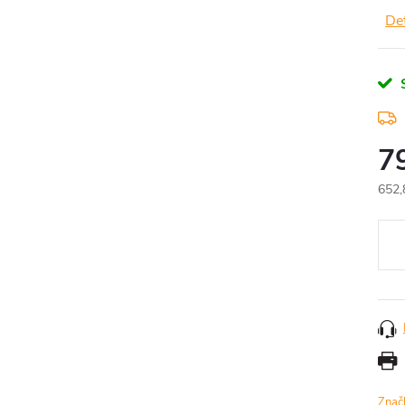
Det
7
652,
Měr
cena
Znač