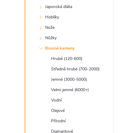
a
Japonská dláta
n
Hoblíky
e
Nože
Nůžky
l
Brusné kameny
Hrubé (120-600)
Středně hrubé (700-2000)
Jemné (3000-5000)
Velmi jemné (6000+)
Vodní
Olejové
Přírodní
Diamantové