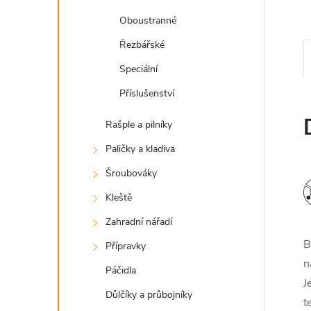
Oboustranné
Řezbářské
Speciální
Příslušenství
Rašple a pilníky
Paličky a kladiva
Šroubováky
Kleště
Zahradní nářadí
B
Přípravky
n
Páčidla
J
Důlčíky a průbojníky
t