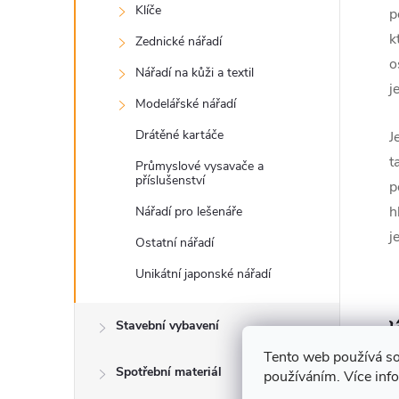
Klíče
p
k
Zednické nářadí
o
Nářadí na kůži a textil
j
Modelářské nářadí
Drátěné kartáče
J
t
Průmyslové vysavače a
příslušenství
p
h
Nářadí pro lešenáře
j
Ostatní nářadí
Unikátní japonské nářadí
Stavební vybavení
Tento web používá so
Spotřební materiál
používáním. Více inf