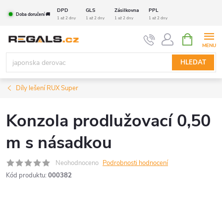
Přejít
DPD
GLS
Zásilkovna
PPL
Doba doručení 🚚
na
1 až 2 dny
1 až 2 dny
1 až 2 dny
1 až 2 dny
obsah
NÁKUPNÍ
KOŠÍK
HLEDAT
Díly lešení RUX Super
Konzola prodlužovací 0,50
m s násadkou
Neohodnoceno
Podrobnosti hodnocení
Kód produktu:
000382