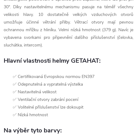
30°. Díky nastavitelnému mechanismu pasuje na téměř všechny
velikosti hlavy. 10 dostatečně velkých vzduchových otvorů
umožňuje účinné větrání přilby. Větrací otvory mají pevnou
ochrannou mřížku z hliníku. Velmi nízká hmotnost (379 g). Navíc je
vybavena svorkami pro připevnění dalšího příslušenství (čelovka,
sluchátka, intercom).
Hlavní vlastnosti helmy GETAHAT:
✅ Certifikovaná Evropskou normou EN397
✅ Odepnutelná a vypratelná výstelka
✅ Nastavitelná velikost
✅ Ventilační otvory zabrání pocení
✅ Volitelné příslušenství lze dokoupit
✅ Nízká hmotnost
Na výběr tyto barvy: