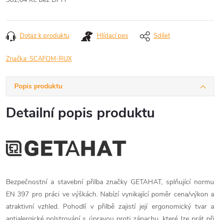
Měrná
cena:
Dotaz k produktu
Hlídací pes
Sdílet
Značka:
SCAFOM-RUX
Popis produktu
Detailní popis produktu
Bezpečnostní a stavební přilba značky GETAHAT, splňující normu
EN 397 pro práci ve výškách. Nabízí vynikající poměr cena/výkon a
atraktivní vzhled. Pohodlí v přilbě zajistí její ergonomický tvar a
antialergické polstrování s úpravou proti zápachu, které lze prát při