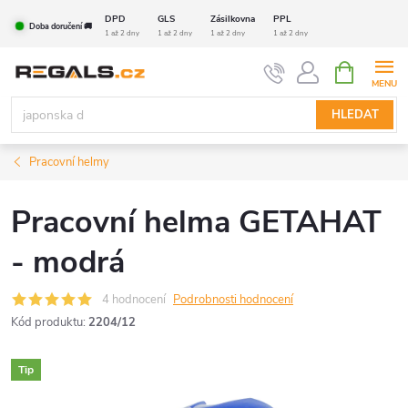
Přejít
DPD
GLS
Zásilkovna
PPL
Doba doručení 🚚
na
1 až 2 dny
1 až 2 dny
1 až 2 dny
1 až 2 dny
obsah
NÁKUPNÍ
KOŠÍK
HLEDAT
Pracovní helmy
Pracovní helma GETAHAT
- modrá
4 hodnocení
Podrobnosti hodnocení
Kód produktu:
2204/12
Tip