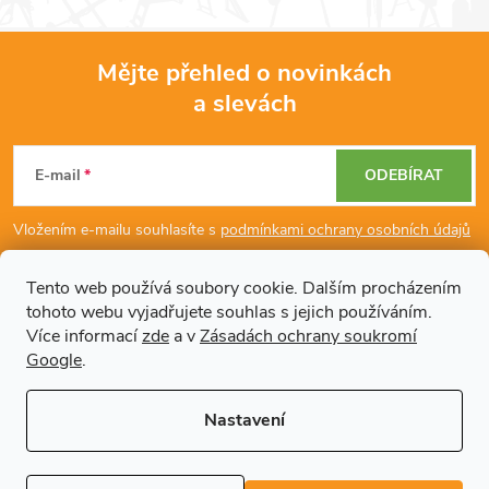
Mějte přehled o novinkách
a slevách
Z
á
E-mail
ODEBÍRAT
p
Vložením e-mailu souhlasíte s
podmínkami ochrany osobních údajů
a
Tento web používá soubory cookie. Dalším procházením
tohoto webu vyjadřujete souhlas s jejich používáním.
Dodatečné informace
t
Více informací
zde
a v
Zásadách ochrany soukromí
Google
.
í
Články
Nastavení
Copyright 2026
Regals.cz
. Všechna práva vyhrazena.
Upravit nastavení
cookies