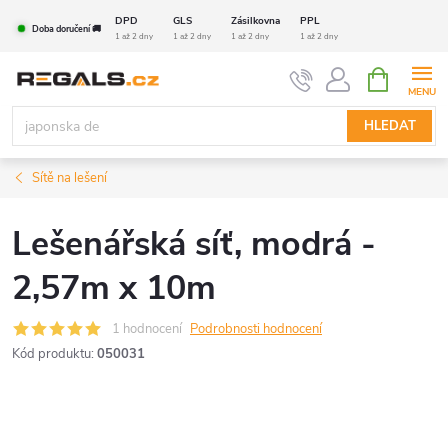
Přejít
DPD
GLS
Zásilkovna
PPL
Doba doručení 🚚
na
1 až 2 dny
1 až 2 dny
1 až 2 dny
1 až 2 dny
obsah
NÁKUPNÍ
KOŠÍK
HLEDAT
Sítě na lešení
Lešenářská síť, modrá -
2,57m x 10m
1 hodnocení
Podrobnosti hodnocení
Kód produktu:
050031