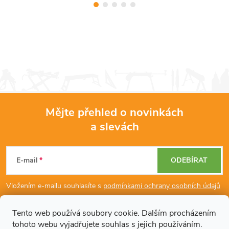
Mějte přehled o novinkách
a slevách
Z
á
E-mail
ODEBÍRAT
p
Vložením e-mailu souhlasíte s
podmínkami ochrany osobních údajů
a
Tento web používá soubory cookie. Dalším procházením
tohoto webu vyjadřujete souhlas s jejich používáním.
Dodatečné informace