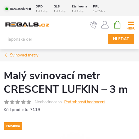
Přejít
DPD
GLS
Zásilkovna
PPL
Doba doručení 🚚
na
1 až 2 dny
1 až 2 dny
1 až 2 dny
1 až 2 dny
obsah
NÁKUPNÍ
KOŠÍK
HLEDAT
Svinovací metry
Malý svinovací metr
CRESCENT LUFKIN – 3 m
Neohodnoceno
Podrobnosti hodnocení
Kód produktu:
7119
Novinka