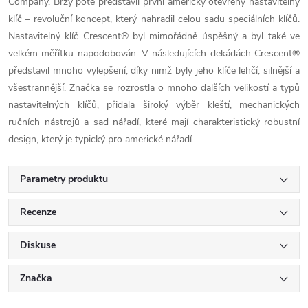
Company. Brzy poté představil první americký otevřený nastavitelný
klíč – revoluční koncept, který nahradil celou sadu speciálních klíčů.
Nastavitelný klíč Crescent® byl mimořádně úspěšný a byl také ve
velkém měřítku napodobován. V následujících dekádách Crescent®
představil mnoho vylepšení, díky nimž byly jeho klíče lehčí, silnější a
všestrannější. Značka se rozrostla o mnoho dalších velikostí a typů
nastavitelných klíčů, přidala široký výběr kleští, mechanických
ručních nástrojů a sad nářadí, které mají charakteristický robustní
design, který je typický pro americké nářadí.
Parametry produktu
Recenze
Diskuse
Značka