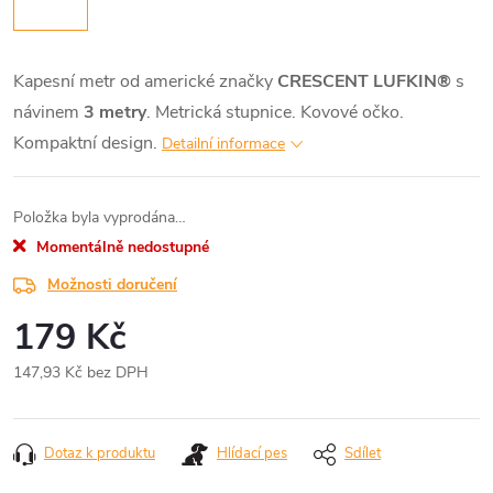
Kapesní metr od americké značky
CRESCENT LUFKIN®
s
návinem
3 metry
. Metrická stupnice. Kovové očko.
Kompaktní design.
Detailní informace
Položka byla vyprodána…
Momentálně nedostupné
Možnosti doručení
179 Kč
147,93 Kč bez DPH
Měrná
cena:
Dotaz k produktu
Hlídací pes
Sdílet