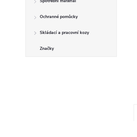
a
Spotřební materiál
n
Ochranné pomůcky
e
Skládací a pracovní kozy
l
Značky