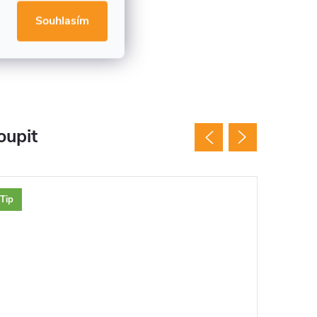
Souhlasím
oupit
Tip