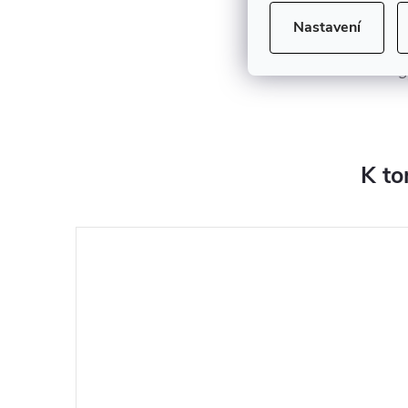
Nastavení
P
3
K to