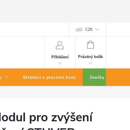
CZK
NÁKUPNÍ
KOŠÍK
Prázdný košík
Přihlášení
y
Skládací a pracovní kozy
Značky
odul pro zvýšení