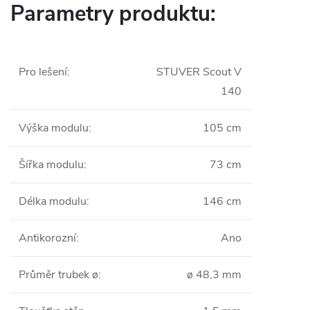
Parametry produktu:
Pro lešení
:
STUVER Scout V
140
Výška modulu
:
105 cm
Šířka modulu
:
73 cm
Délka modulu
:
146 cm
Antikorozní
:
Ano
Průměr trubek ø
:
ø 48,3 mm