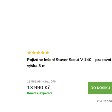
měr
Pojízdné lešení Stuver Scout V 140 - pracovní
výška 3 m
11 561,98 Kč bez DPH
13 990 Kč
BRAZIT
DO KOŠÍKU
Ihned k expedici
Kód:
040121
Kód:
12000