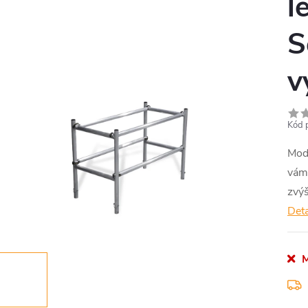
l
S
v
Kód 
Modu
vám 
zvýš
Deta
M