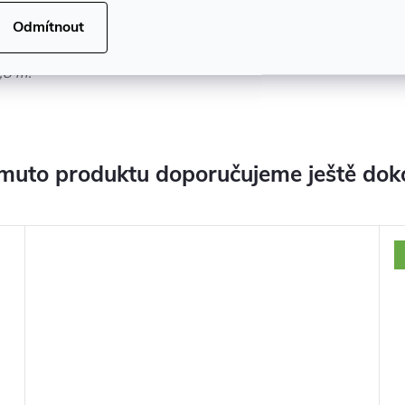
Odmítnout
ozn. ve videu se nachází typ
Scout Z 190
s výškou
,8 m.
muto produktu doporučujeme ještě dok