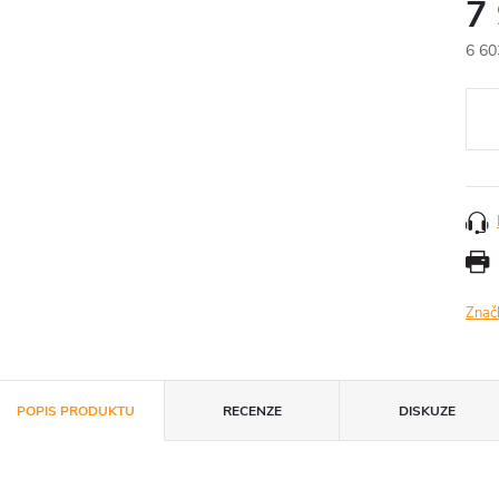
7
6 60
Měr
cena
Znač
POPIS PRODUKTU
RECENZE
DISKUZE