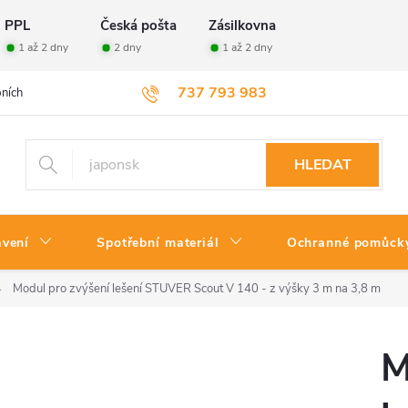
PPL
Česká pošta
Zásilkovna
1 až 2 dny
2 dny
1 až 2 dny
737 793 983
ních údajů
Velkoobchod
Vrácení zboží
HLEDAT
avení
Spotřební materiál
Ochranné pomůck
Modul pro zvýšení lešení STUVER Scout V 140 - z výšky 3 m na 3,8 m
M