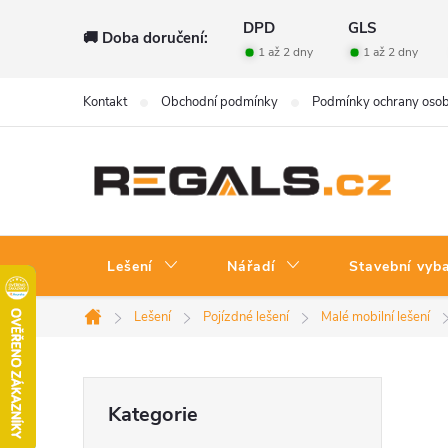
Přejít
DPD
GLS
🚚 Doba doručení:
na
1 až 2 dny
1 až 2 dny
obsah
Kontakt
Obchodní podmínky
Podmínky ochrany osob
Lešení
Nářadí
Stavební vyb
Lešení
Pojízdné lešení
Malé mobilní lešení
Domů
P
Přeskočit
Kategorie
kategorie