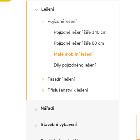
o
Lešení
s
Pojízdné lešení
t
Pojízdné lešení šíře 140 cm
r
Pojízdné lešení šíře 80 cm
Malé mobilní lešení
a
Díly pojízdného lešení
n
Fasádní lešení
n
Příslušenství k lešení
í
Nářadí
p
Stavební vybavení