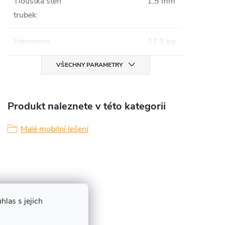
Tloušťka stěn
1,5 mm
trubek
:
Hmotnost
:
11,5 kg
VŠECHNY PARAMETRY
Produkt naleznete v této kategorii
Malé mobilní lešení
las s jejich