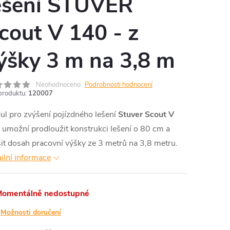
ešení STUVER
cout V 140 - z
ýšky 3 m na 3,8 m
Neohodnoceno
Podrobnosti hodnocení
produktu:
120007
l pro zvýšení pojízdného lešení
Stuver Scout V
umožní prodloužit konstrukci lešení o 80 cm a
it dosah pracovní výšky ze 3 metrů na 3,8 metru.
ilní informace
omentálně nedostupné
Možnosti doručení