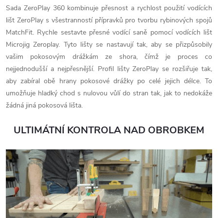
Sada ZeroPlay 360 kombinuje přesnost a rychlost použití vodících
lišt ZeroPlay s všestranností přípravků pro tvorbu rybinových spojů
MatchFit. Rychle sestavte přesné vodící saně pomocí vodících lišt
Microjig Zeroplay. Tyto lišty se nastavují tak, aby se přizpůsobily
vašim pokosovým drážkám ze shora, čímž je proces co
nejjednodušší a nejpřesnější. Profil lišty ZeroPlay se rozšiřuje tak,
aby zabíral obě hrany pokosové drážky po celé jejich délce. To
umožňuje hladký chod s nulovou vůlí do stran tak, jak to nedokáže
žádná jiná pokosová lišta.
ULTIMÁTNÍ KONTROLA NAD OBROBKEM