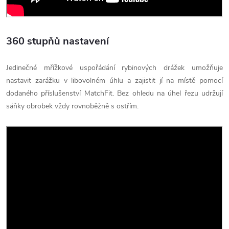
360 stupňů nastavení
Jedinečné mřížkové uspořádání rybinových drážek umožňuje
nastavit zarážku v libovolném úhlu a zajistit jí na místě pomocí
dodaného příslušenství MatchFit. Bez ohledu na úhel řezu udržují
sáňky obrobek vždy rovnoběžně s ostřím.