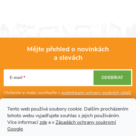
Mějte přehled o novinkách
a slevách
Z
á
E-mail
ODEBÍRAT
p
Vložením e-mailu souhlasíte s
podmínkami ochrany osobních údajů
a
Tento web používá soubory cookie. Dalším procházením
tohoto webu vyjadřujete souhlas s jejich používáním.
Dodatečné informace
t
Více informací
zde
a v
Zásadách ochrany soukromí
Google
.
Články