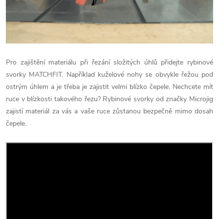
Pro zajištění materiálu při řezání složitých úhlů přidejte rybinové
svorky MATCHFIT. Například kuželové nohy se obvykle řežou pod
ostrým úhlem a je třeba je zajistit velmi blízko čepele. Nechcete mít
ruce v blízkosti takového řezu? Rybinové svorky od značky Microjig
zajistí materiál za vás a vaše ruce zůstanou bezpečně mimo dosah
čepele.