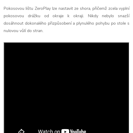
Pokosovou lištu ZeroPlay lze nastavit ze shora, přičemž zcela vyplní
pokosovou drážku od okraje k okraji. Nikdy nebylo snazší
dosáhnout dokonalého přizpůsobení a plynulého pohybu po stole s
nulovou vůlí do stran.