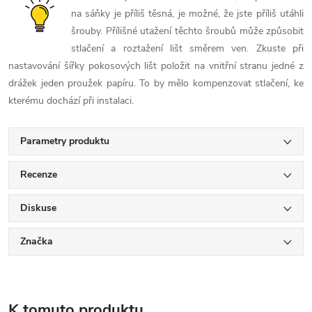
na sáňky je příliš těsná, je možné, že jste příliš utáhli
šrouby. Přílišné utažení těchto šroubů může způsobit
stlačení a roztažení lišt směrem ven. Zkuste při
nastavování šířky pokosových lišt položit na vnitřní stranu jedné z
drážek jeden proužek papíru. To by mělo kompenzovat stlačení, ke
kterému dochází při instalaci.
Parametry produktu
Recenze
Diskuse
Značka
K tomuto produktu