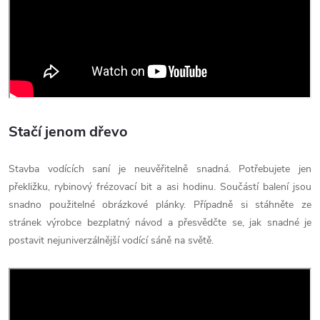
Stačí jenom dřevo
Stavba vodících saní je neuvěřitelně snadná. Potřebujete jen
překližku, rybinový frézovací bit a asi hodinu. Součástí balení jsou
snadno použitelné obrázkové plánky. Případně si stáhněte ze
stránek výrobce bezplatný návod a přesvědčte se, jak snadné je
postavit nejuniverzálnější vodící sáně na světě.