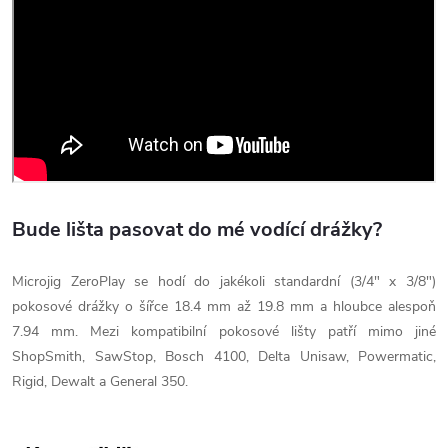
Bude lišta pasovat do mé vodící drážky?
Microjig ZeroPlay se hodí do jakékoli standardní (3/4" x 3/8")
pokosové drážky o šířce 18.4 mm až 19.8 mm a hloubce alespoň
7.94 mm. Mezi kompatibilní pokosové lišty patří mimo jiné
ShopSmith, SawStop, Bosch 4100, Delta Unisaw, Powermatic,
Rigid, Dewalt a General 350.