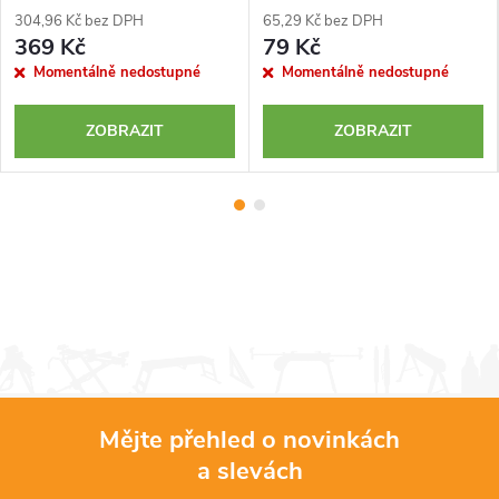
304,96 Kč bez DPH
65,29 Kč bez DPH
369 Kč
79 Kč
Momentálně nedostupné
Momentálně nedostupné
ZOBRAZIT
ZOBRAZIT
Mějte přehled o novinkách
a slevách
Z