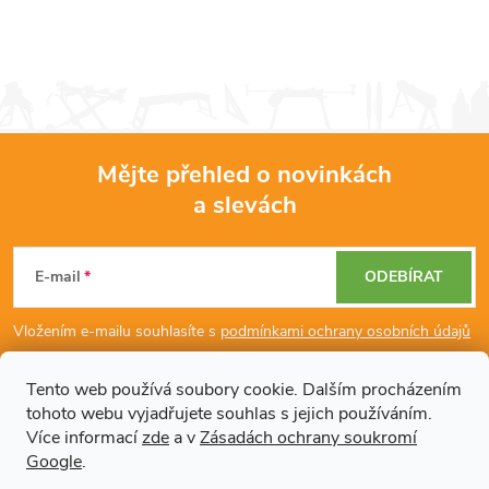
Mějte přehled o novinkách
a slevách
Z
á
E-mail
ODEBÍRAT
p
Vložením e-mailu souhlasíte s
podmínkami ochrany osobních údajů
a
Tento web používá soubory cookie. Dalším procházením
tohoto webu vyjadřujete souhlas s jejich používáním.
Dodatečné informace
t
Více informací
zde
a v
Zásadách ochrany soukromí
Google
.
Články