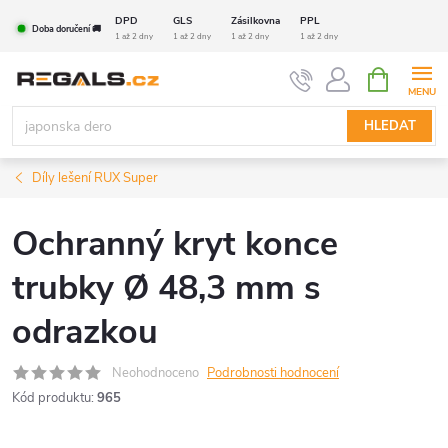
Přejít
DPD
GLS
Zásilkovna
PPL
Doba doručení 🚚
na
1 až 2 dny
1 až 2 dny
1 až 2 dny
1 až 2 dny
obsah
NÁKUPNÍ
KOŠÍK
HLEDAT
Díly lešení RUX Super
Ochranný kryt konce
trubky Ø 48,3 mm s
odrazkou
Neohodnoceno
Podrobnosti hodnocení
Kód produktu:
965