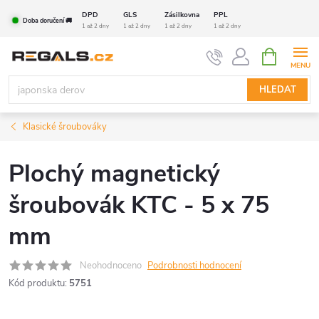
Přejít
DPD
GLS
Zásilkovna
PPL
Doba doručení 🚚
na
1 až 2 dny
1 až 2 dny
1 až 2 dny
1 až 2 dny
obsah
NÁKUPNÍ
KOŠÍK
HLEDAT
Klasické šroubováky
Plochý magnetický
šroubovák KTC - 5 x 75
mm
Neohodnoceno
Podrobnosti hodnocení
Kód produktu:
5751