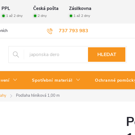
PPL
Česká pošta
Zásilkovna
1 až 2 dny
2 dny
1 až 2 dny
737 793 983
ních údajů
Velkoobchod
Vrácení zboží
HLEDAT
avení
Spotřební materiál
Ochranné pomůck
lahy
Podlaha hliníková 1,00 m
P