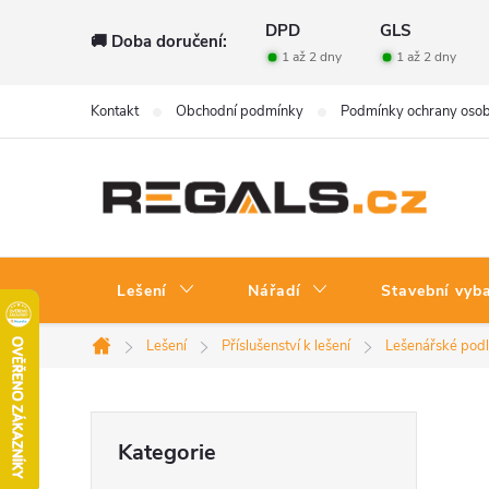
Přejít
DPD
GLS
🚚 Doba doručení:
na
1 až 2 dny
1 až 2 dny
obsah
Kontakt
Obchodní podmínky
Podmínky ochrany osob
Lešení
Nářadí
Stavební vyb
Lešení
Příslušenství k lešení
Lešenářské pod
Domů
P
Přeskočit
Kategorie
kategorie