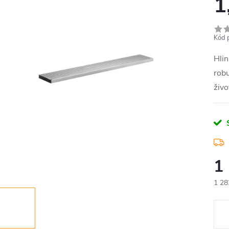
1
Kód 
Hli
robu
živo
1
1 28
Měr
cena