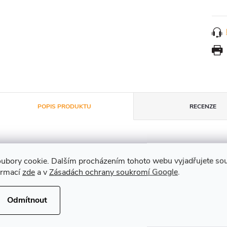
POPIS PRODUKTU
RECENZE
Detailní popis produktu
ubory cookie. Dalším procházením tohoto webu vyjadřujete souh
ormací
zde
a v
Zásadách ochrany soukromí Google
.
liníkové podlahy RUX SUPER jsou lehké, odolné, robustní, ma
Odmítnout
ivotnost a vysokou nosnost. S těmito podlahami se stává práce rad
motnost podlah o délce 1,00 m: dřevěná 7,7 kg, ocelová 8,0 