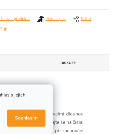
Dotaz k produktu
Hlídací pes
Sdílet
Tisk
DISKUZE
las s jejich
jí protiskluzový povrch, velmi dlouhou
Souhlasím
ostí....opravdu.., podívejte se na čísla:
kg,
hliníková 4,0 kg.
A to při zachování