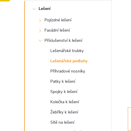
o
Lešení
s
Pojízdné lešení
t
Fasádní lešení
r
Příslušenství k lešení
Lešenářské trubky
a
Lešenářské podlahy
n
Příhradové nosníky
Patky k lešení
n
Spojky k lešení
í
Kolečka k lešení
Žebříky k lešení
p
Sítě na lešení