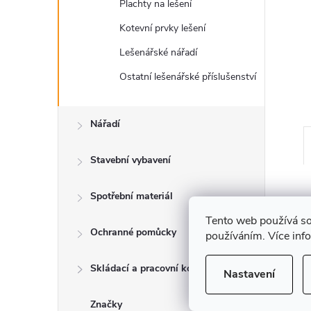
a
Plachty na lešení
n
Kotevní prvky lešení
Lešenářské nářadí
e
Ostatní lešenářské příslušenství
l
Nářadí
Stavební vybavení
Spotřební materiál
Tento web používá so
Ochranné pomůcky
používáním. Více inf
H
Skládací a pracovní kozy
Nastavení
ž
h
Značky