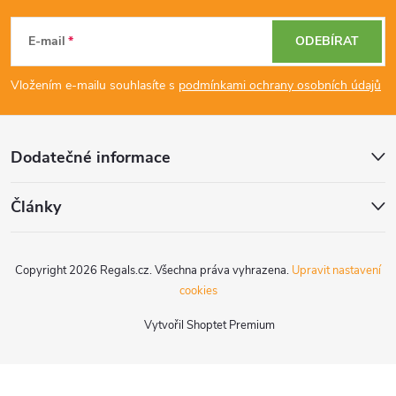
á
E-mail
ODEBÍRAT
p
Vložením e-mailu souhlasíte s
podmínkami ochrany osobních údajů
a
Dodatečné informace
t
í
Články
Copyright 2026
Regals.cz
. Všechna práva vyhrazena.
Upravit nastavení
cookies
Vytvořil Shoptet Premium