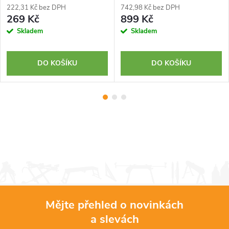
222,31 Kč bez DPH
742,98 Kč bez DPH
269 Kč
899 Kč
Skladem
Skladem
DO KOŠÍKU
DO KOŠÍKU
Mějte přehled o novinkách
a slevách
Z