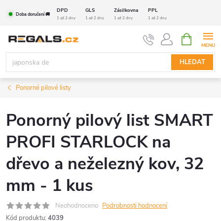
Přejít
DPD
GLS
Zásilkovna
PPL
Doba doručení 🚚
na
1 až 2 dny
1 až 2 dny
1 až 2 dny
1 až 2 dny
obsah
NÁKUPNÍ
KOŠÍK
HLEDAT
Ponorné pilové listy
Ponorný pilový list SMART
PROFI STARLOCK na
dřevo a neželezný kov, 32
mm - 1 kus
Neohodnoceno
Podrobnosti hodnocení
Kód produktu:
4039