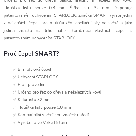
Určeno pro řez do dřeva, plastu, hřebíků a neželezného kovu.
Tloušťka listu pouze 0,8 mm. Šířka listu 32 mm. Disponuje
patentovaným uchycením STARLOCK. Značka SMART vyrábí jedny
z nejlepších čepelí pro multifunkční oscilační pily na světě a jako
jediná značka na trhu nabízí kombinaci vlastních čepelí s
patentovaným uchycením STARLOCK.
Proč čepel SMART?
✅ Bi-metalová čepel
✅ Uchycení STARLOCK
✅ Profi provedení
✅ Určeno pro řez do dřeva a neželezných kovů
✅ Šířka listu 32 mm
✅ Tloušťka listu pouze 0,8 mm
✅ Kompatibilní s většinou značek nářadí
✅ Vyrobeno ve Velké Británii