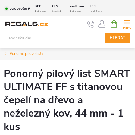
Přejít
DPD
GLS
Zásilkovna
PPL
Doba doručení 🚚
na
1 až 2 dny
1 až 2 dny
1 až 2 dny
1 až 2 dny
obsah
NÁKUPNÍ
KOŠÍK
HLEDAT
Ponorné pilové listy
Ponorný pilový list SMART
ULTIMATE FF s titanovou
čepelí na dřevo a
neželezný kov, 44 mm - 1
kus