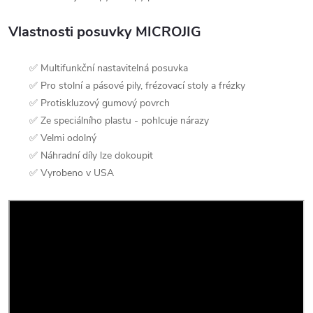
Vlastnosti posuvky MICROJIG
✅ Multifunkční nastavitelná posuvka
✅ Pro stolní a pásové pily, frézovací stoly a frézky
✅ Protiskluzový gumový povrch
✅ Ze speciálního plastu - pohlcuje nárazy
✅ Velmi odolný
✅ Náhradní díly lze dokoupit
✅ Vyrobeno v USA