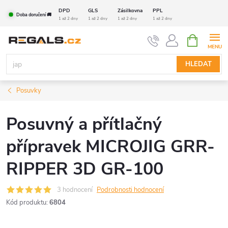
Přejít
DPD
GLS
Zásilkovna
PPL
Doba doručení 🚚
na
1 až 2 dny
1 až 2 dny
1 až 2 dny
1 až 2 dny
obsah
NÁKUPNÍ
KOŠÍK
HLEDAT
Posuvky
Posuvný a přítlačný
přípravek MICROJIG GRR-
RIPPER 3D GR-100
3 hodnocení
Podrobnosti hodnocení
Kód produktu:
6804