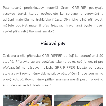
Patentovaný protiskluzový materiál Green GRR-RIP poskytuje
vysokou trakci, kterou potřebujete ke správnému vyrovnání a
udržení materiálu na truhlářské frézce. Díky jeho silné přilnavosti
můžete podávat materiál přes frézovací hlavu, aniž byste museli
vyvíjet příliš velký tlak směrem dolů.
Pásové pily
Základna a tělo přípravku GRR-RIPPER udržují konstantní úhel 90
stupňů. Přípravke lze ale používat také na boku, což je ideální pro
přeřezávání na pásových pilách. GRR-RIPPER klouže po desce
stolu a vyvíjí rovnoměrný tlak na pilový pás, přičemž ruce jsou mimo
pilový kotouč. Rovnoměrný přítlak znamená menší posun pilového
kotouče, což vede k hladším řezům.