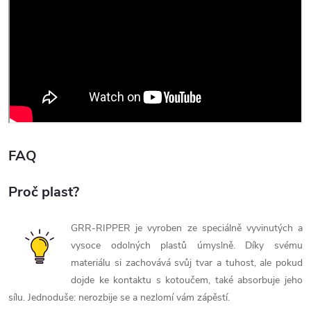
FAQ
Proč plast?
GRR-RIPPER je vyroben ze speciálně vyvinutých a
vysoce odolných plastů úmyslně. Díky svému
materiálu si zachovává svůj tvar a tuhost, ale pokud
dojde ke kontaktu s kotoučem, také absorbuje jeho
sílu. Jednoduše: nerozbije se a nezlomí vám zápěstí.