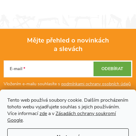
Mějte přehled o novinkách
a slevách
Z
á
E-mail
ODEBÍRAT
p
Vložením e-mailu souhlasíte s
podmínkami ochrany osobních údajů
a
Tento web používá soubory cookie. Dalším procházením
tohoto webu vyjadřujete souhlas s jejich používáním.
Dodatečné informace
t
Více informací
zde
a v
Zásadách ochrany soukromí
Google
.
í
Články