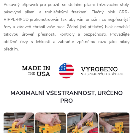
Posuvný přípravek pro použití se stolními pilami, frézovacími stoly,
pásovými pilami a truhlářskými frézkami. Tlačný blok GRR-
RIPPER® 3D je zkonstruován tak, aby vám umožnil co nejpřesnější
řezy a zároveň chránil vaše ruce. Žádný jiný přítlačný blok nenabízí
takovou úroveň přesnosti, kontroly a bezpečnosti. Provádějte
obtížné řezy s lehkostí a zabraňte zpětnému rázu jako nikdy
předtím.
MAXIMÁLNÍ VŠESTRANNOST, URČENO
PRO