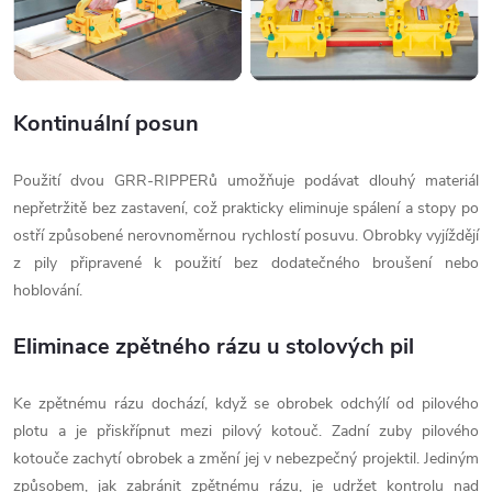
Kontinuální posun
Použití dvou GRR-RIPPERů umožňuje podávat dlouhý materiál
nepřetržitě bez zastavení, což prakticky eliminuje spálení a stopy po
ostří způsobené nerovnoměrnou rychlostí posuvu. Obrobky vyjíždějí
z pily připravené k použití bez dodatečného broušení nebo
hoblování.
Eliminace zpětného rázu u stolových pil
Ke zpětnému rázu dochází, když se obrobek odchýlí od pilového
plotu a je přiskřípnut mezi pilový kotouč. Zadní zuby pilového
kotouče zachytí obrobek a změní jej v nebezpečný projektil. Jediným
způsobem, jak zabránit zpětnému rázu, je udržet kontrolu nad