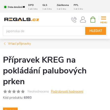
Přejít
DPD
GLS
Zásilkovna
PPL
Doba doručení 🚚
na
1 až 2 dny
1 až 2 dny
1 až 2 dny
1 až 2 dny
obsah
NÁKUPNÍ
KOŠÍK
HLEDAT
Vrtací přípravky
Přípravek KREG na
pokládání palubových
prken
Neohodnoceno
Podrobnosti hodnocení
Kód produktu:
6993