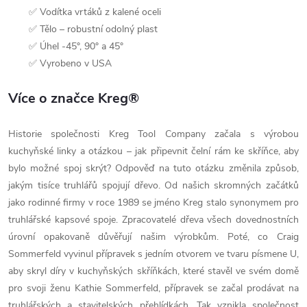
✅ Vodítka vrtáků z kalené oceli
✅ Tělo – robustní odolný plast
✅ Úhel -45°, 90° a 45°
✅ Vyrobeno v USA
Více o značce Kreg®
Historie společnosti Kreg Tool Company začala s výrobou
kuchyňské linky a otázkou – jak připevnit čelní rám ke skříňce, aby
bylo možné spoj skrýt? Odpověď na tuto otázku změnila způsob,
jakým tisíce truhlářů spojují dřevo. Od našich skromných začátků
jako rodinné firmy v roce 1989 se jméno Kreg stalo synonymem pro
truhlářské kapsové spoje. Zpracovatelé dřeva všech dovednostních
úrovní opakovaně důvěřují našim výrobkům. Poté, co Craig
Sommerfeld vyvinul přípravek s jedním otvorem ve tvaru písmene U,
aby skryl díry v kuchyňských skříňkách, které stavěl ve svém domě
pro svoji ženu Kathie Sommerfeld, přípravek se začal prodávat na
truhlářských a stavitelských přehlídkách. Tak vznikla společnost