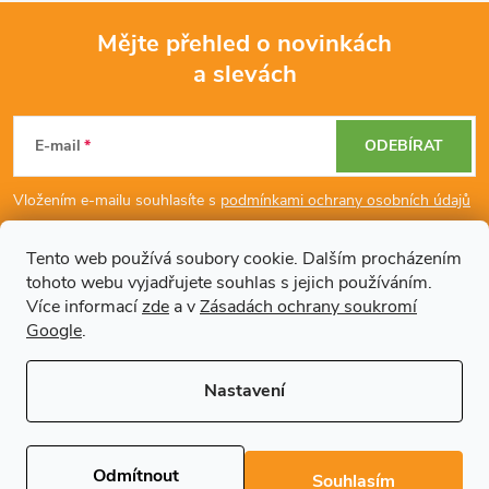
Mějte přehled o novinkách
a slevách
Z
á
E-mail
ODEBÍRAT
p
Vložením e-mailu souhlasíte s
podmínkami ochrany osobních údajů
a
Tento web používá soubory cookie. Dalším procházením
tohoto webu vyjadřujete souhlas s jejich používáním.
Dodatečné informace
t
Více informací
zde
a v
Zásadách ochrany soukromí
Google
.
í
Články
Nastavení
Copyright 2026
Regals.cz
. Všechna práva vyhrazena.
Upravit nastavení
cookies
Odmítnout
Souhlasím