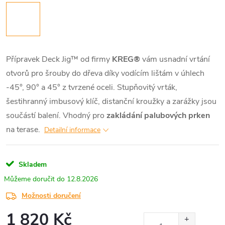
Přípravek Deck Jig™ od firmy
KREG®
vám usnadní vrtání
otvorů pro šrouby do dřeva díky vodícím lištám v úhlech
-45°, 90° a 45° z tvrzené oceli. Stupňovitý vrták,
šestihranný imbusový klíč, distanční kroužky a zarážky jsou
součástí balení. Vhodný pro
zakládání palubových prken
na terase.
Detailní informace
Skladem
12.8.2026
Možnosti doručení
1 820 Kč