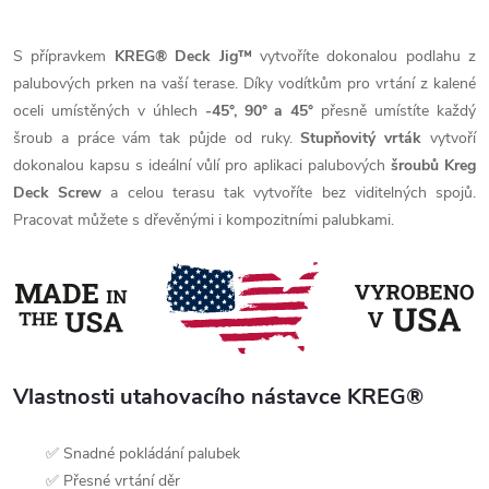
S přípravkem
KREG® Deck Jig™
vytvoříte dokonalou podlahu z
palubových prken na vaší terase. Díky vodítkům pro vrtání z kalené
oceli umístěných v úhlech
-45°, 90° a 45°
přesně umístíte každý
šroub a práce vám tak půjde od ruky.
Stupňovitý vrták
vytvoří
dokonalou kapsu s ideální vůlí pro aplikaci palubových
šroubů Kreg
Deck Screw
a celou terasu tak vytvoříte bez viditelných spojů.
Pracovat můžete s dřevěnými i kompozitními palubkami.
Vlastnosti utahovacího nástavce KREG®
✅ Snadné pokládání palubek
✅ Přesné vrtání děr