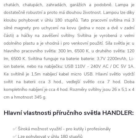
chatách, chalupách, zahradách, garážích a podobně. Lampa je
dostatečně robustní a proto má dlouhou životnost. Lampou lze díky
kloubu pohybovat v úhlu 180 stupňů. Tato pracovní svítilna má 3
silné magnety pro uchycení na kovu (jedna v noze a dvě v zadní
části) a háčky na zavěšení svítilny. Svítilna je vyrobená z velmi
odolného plastu a je vhodná i pro venkovní použití. Síla světla je: u
hlavního pracovního světla: 300 lm, 6500 K, u druhého světla: 120
lm, 6500 K. Svítilna funguje na baterie baterie: 3.7V 2200mAh, Li-
ion baterie, nebo na nabíječku: USB 110V - 240V AC / DC 5V 1A.
Ke svítilně je 1,5m nabíjecí kabel micro USB. Hlavní světlo vydrží
svítit na baterii cca 3 hod., vedlejší světlo cca 7 hod. Doba
kompletního nabíjení je cca 4 hod. Rozměry svítilny jsou 26 x 5,1 x 4
cm a hmotnost 345 g.
Hlavní vlastnosti příručního světla HANDLER:
✅ Široká možnost využití - pro kutily i profesionály
✅ Lze pohybovat v úhlu 180 stupňů