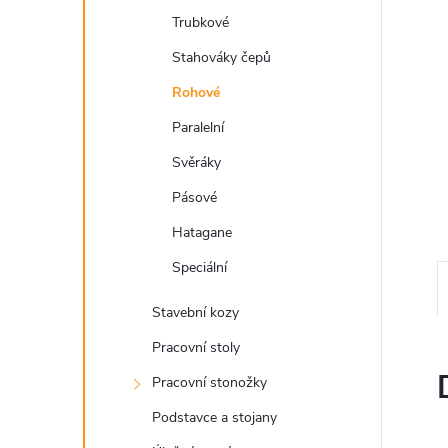
a
Trubkové
n
Stahováky čepů
e
Rohové
Paralelní
l
Svěráky
Pásové
Hatagane
Speciální
Stavební kozy
Pracovní stoly
Pracovní stonožky
Podstavce a stojany