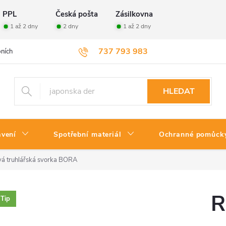
PPL
Česká pošta
Zásilkovna
1 až 2 dny
2 dny
1 až 2 dny
737 793 983
ních údajů
Velkoobchod
Vrácení zboží
HLEDAT
avení
Spotřební materiál
Ochranné pomůck
á truhlářská svorka BORA
R
Tip