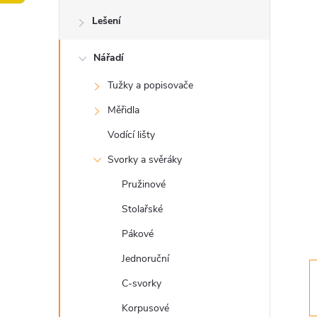
o
Lešení
s
Nářadí
t
Tužky a popisovače
r
Měřidla
a
Vodící lišty
Svorky a svěráky
n
Pružinové
n
Stolařské
Pákové
í
Jednoruční
p
C-svorky
Korpusové