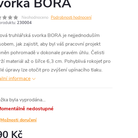
vorka BORA
Neohodnoceno
Podrobnosti hodnocení
produktu:
230004
ová truhlářská svorka BORA je nejjednoduším
obem, jak zajistit, aby byl váš pracovní projekt
vněn pohromadě v dokonale pravém úhlu. Čelisti
ží materiál až o šířce 6,3 cm. Pohyblivá rokojeť pro
lé úpravy lze otočit pro zvýšení upínacího tlaku.
ilní informace
ožka byla vyprodána…
omentálně nedostupné
Možnosti doručení
90 Kč