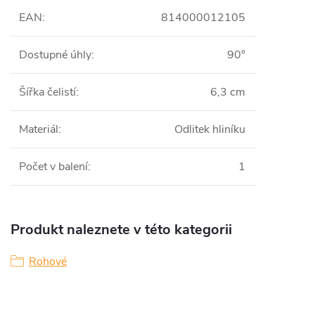
EAN
:
814000012105
Dostupné úhly
:
90°
Šířka čelistí
:
6,3 cm
Materiál
:
Odlitek hliníku
Počet v balení
:
1
Produkt naleznete v této kategorii
Rohové