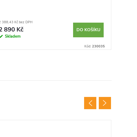
2 388,43 Kč bez DPH
1 049,59 K
2 890 Kč
1 270
DO KOŠÍKU
Skladem
Moment
Kód:
230035