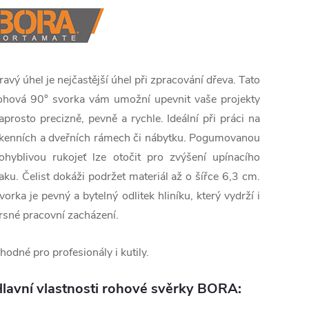
ravý úhel je nejčastější úhel při zpracování dřeva. Tato
ohová 90° svorka vám umožní upevnit vaše projekty
aprosto precizně, pevně a rychle. Ideální při práci na
kenních a dveřních rámech či nábytku. Pogumovanou
ohyblivou rukojeť lze otočit pro zvýšení upínacího
laku. Čelist dokáži podržet materiál až o šířce 6,3 cm.
vorka je pevný a bytelný odlitek hliníku, který vydrží i
rsné pracovní zacházení.
hodné pro profesionály i kutily.
lavní vlastnosti rohové svěrky BORA: