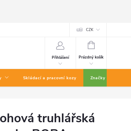
CZK
NÁKUPNÍ
KOŠÍK
Prázdný košík
Přihlášení
y
Skládací a pracovní kozy
Značky
ohová truhlářská