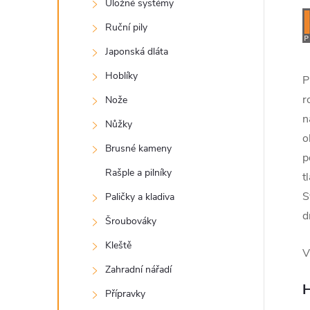
Úložné systémy
Ruční pily
Japonská dláta
Hoblíky
P
r
Nože
n
Nůžky
o
Brusné kameny
p
Rašple a pilníky
t
S
Paličky a kladiva
d
Šroubováky
Kleště
V
Zahradní nářadí
H
Přípravky