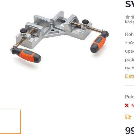
s
Kód 
Roh
způs
upe
podr
rych
Deta
Pol
M
9