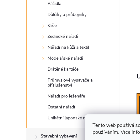
Páčidla
Důlčíky a průbojníky
Klíče
Zednické nářadí
Nářadí na kůži a textil
Modelářské nářadí
Drátěné kartáče
U
Průmyslové vysavače a
příslušenství
Nářadí pro lešenáře
Ostatní nářadí
Unikátní japonské nářadí
Tento web používá so
používáním. Více inf
Stavební vybavení