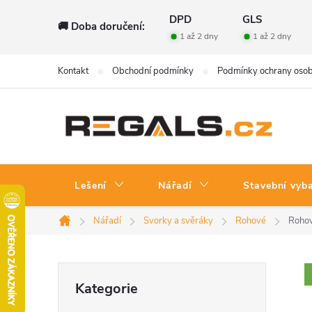
Přejít
DPD
GLS
🚚 Doba doručení:
na
1 až 2 dny
1 až 2 dny
obsah
Kontakt
Obchodní podmínky
Podmínky ochrany osob
Lešení
Nářadí
Stavební vyb
Nářadí
Svorky a svěráky
Rohové
Rohov
Domů
P
Přeskočit
Kategorie
kategorie