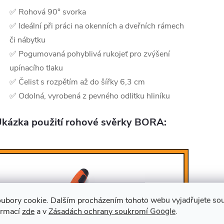
✅ Rohová 90° svorka
✅ Ideální při práci na okenních a dveřních rámech
či nábytku
✅ Pogumovaná pohyblivá rukojeť pro zvýšení
upínacího tlaku
✅ Čelist s rozpětím až do šířky 6,3 cm
✅ Odolná, vyrobená z pevného odlitku hliníku
kázka použití rohové svěrky BORA:
ubory cookie. Dalším procházením tohoto webu vyjadřujete souh
ormací
zde
a v
Zásadách ochrany soukromí Google
.