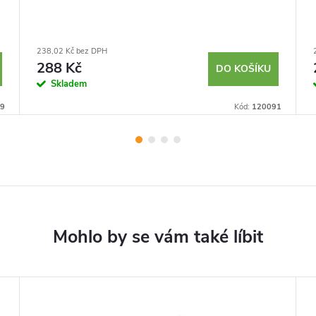
238,02 Kč bez DPH
288 Kč
DO KOŠÍKU
Skladem
9
Kód:
120091