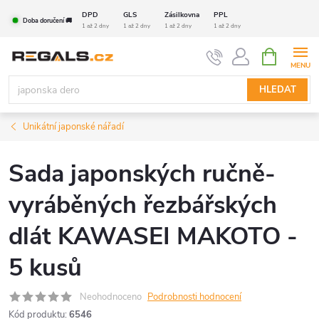
Přejít
DPD
GLS
Zásilkovna
PPL
Doba doručení 🚚
na
1 až 2 dny
1 až 2 dny
1 až 2 dny
1 až 2 dny
obsah
NÁKUPNÍ
KOŠÍK
HLEDAT
Unikátní japonské nářadí
Sada japonských ručně-
vyráběných řezbářských
dlát KAWASEI MAKOTO -
5 kusů
Neohodnoceno
Podrobnosti hodnocení
Kód produktu:
6546