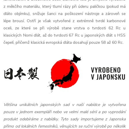
z měkčího materiálu, který tlumí rázy při úderu paličkou (pokud má
dláto objímku), snížuje šanci na poškození nástroje a zároveň se
lépe brousí. Ostří je však vytvořené z extrémně tvrdé karbonové
oceli, ze které se při výrobě stane vrstva o tvrdosti 62 Rc u
klasických Nomi dlát, až do tvrdosti 67 Rc u japonských dlát s HSS
čepelí, přičemž klasická evropská dláta dosahují pouze 58 až 60 Rc.
Většina unikátních japonských sad v naší nabídce je vytvořena
pouze v jednom exempláři nebo ve velmi malé sérii a po vyprodání
produkt odebíráme z nabídky. Tyto sady importujeme z Japonska
přímo od lokálních řemeslníků, věnujících se ruční výrobě po několik