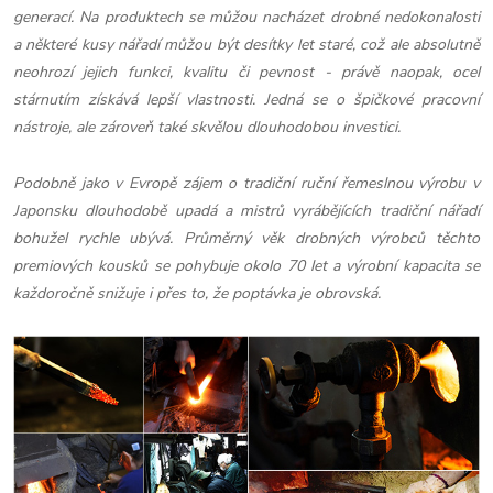
generací. Na produktech se můžou nacházet drobné nedokonalosti
a některé kusy nářadí můžou být desítky let staré, což ale absolutně
neohrozí jejich funkci, kvalitu či pevnost - právě naopak, ocel
stárnutím získává lepší vlastnosti. Jedná se o špičkové pracovní
nástroje, ale zároveň také skvělou dlouhodobou investici.
Podobně jako v Evropě zájem o tradiční ruční řemeslnou výrobu v
Japonsku dlouhodobě upadá a mistrů vyrábějících tradiční nářadí
bohužel rychle ubývá. Průměrný věk drobných výrobců těchto
premiových kousků se pohybuje okolo 70 let a výrobní kapacita se
každoročně snižuje i přes to, že poptávka je obrovská.