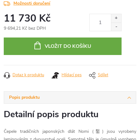
Možnosti doručení
11 730 Kč
9 694,21 Kč bez DPH
Měrná
cena:
VLOŽIT DO KOŠÍKU
Dotaz k produktu
Hlídací pes
Sdílet
Popis produktu
Detailní popis produktu
Čepele tradičních japonských dlát Nomi (鑿) jsou vyrobeny
laminováním z dvouvrstvé oceli. Samotné tělo je úmyslně vyrobeno