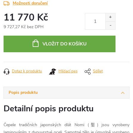
Možnosti doručení
11 770 Kč
9 727,27 Kč bez DPH
Měrná
cena:
VLOŽIT DO KOŠÍKU
Dotaz k produktu
Hlídací pes
Sdílet
Popis produktu
Detailní popis produktu
Čepele tradičních japonských dlát Nomi (鑿) jsou vyrobeny
laminováním z dvouvrstvé oceli. Samotné tělo je úmyslně vyrobeno