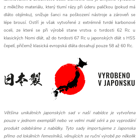
z měkčího materiálu, který tlumí rázy při úderu paličkou (pokud má
dláto objímku), snížuje šanci na poškození nástroje a zároveň se
lépe brousí. Ostří je však vytvořené z extrémně tvrdé karbonové
oceli, ze které se při výrobě stane vrstva o tvrdosti 62 Rc u
klasických Nomi dlát, až do tvrdosti 67 Rc u japonských dlát s HSS
čepelí, přičemž klasická evropská dláta dosahují pouze 58 až 60 Rc.
Většina unikátních japonských sad v naší nabídce je vytvořena
pouze v jednom exempláři nebo ve velmi malé sérii a po vyprodání
produkt odebíráme z nabídky. Tyto sady importujeme z Japonska
přímo od lokálních řemeslníků, věnujících se ruční výrobě po několik