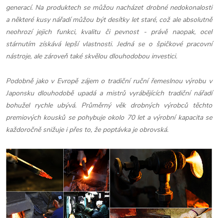
generací. Na produktech se můžou nacházet drobné nedokonalosti
a některé kusy nářadí můžou být desítky let staré, což ale absolutně
neohrozí jejich funkci, kvalitu či pevnost - právě naopak, ocel
stárnutím získává lepší vlastnosti. Jedná se o špičkové pracovní
nástroje, ale zároveň také skvělou dlouhodobou investici.
Podobně jako v Evropě zájem o tradiční ruční řemeslnou výrobu v
Japonsku dlouhodobě upadá a mistrů vyrábějících tradiční nářadí
bohužel rychle ubývá. Průměrný věk drobných výrobců těchto
premiových kousků se pohybuje okolo 70 let a výrobní kapacita se
každoročně snižuje i přes to, že poptávka je obrovská.