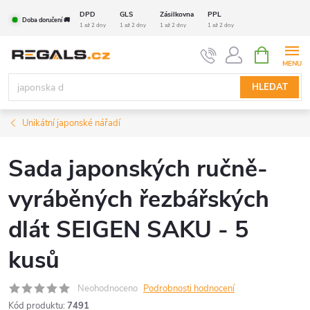
Přejít
DPD
GLS
Zásilkovna
PPL
Doba doručení 🚚
na
1 až 2 dny
1 až 2 dny
1 až 2 dny
1 až 2 dny
obsah
NÁKUPNÍ
KOŠÍK
HLEDAT
Unikátní japonské nářadí
Sada japonských ručně-
vyráběných řezbářských
dlát SEIGEN SAKU - 5
kusů
Neohodnoceno
Podrobnosti hodnocení
Kód produktu:
7491