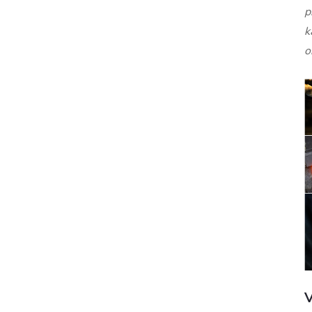
p
k
o
V