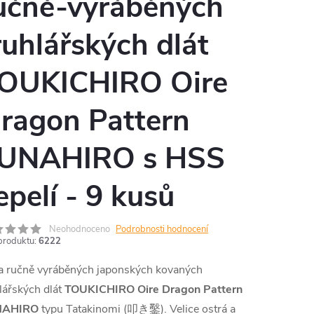
učně-vyráběných
ruhlářských dlát
OUKICHIRO Oire
ragon Pattern
UNAHIRO s HSS
epelí - 9 kusů
Neohodnoceno
Podrobnosti hodnocení
produktu:
6222
a ručně vyráběných japonských kovaných
lářských dlát
TOUKICHIRO Oire Dragon Pattern
NAHIRO
typu Tatakinomi (叩き鑿).
Velice ostrá a