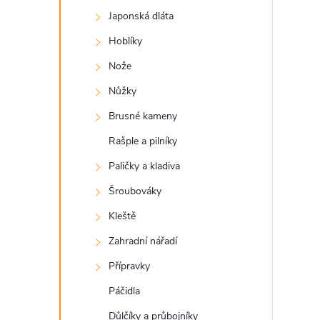
a
Japonská dláta
n
Hoblíky
e
Nože
Nůžky
l
Brusné kameny
Rašple a pilníky
Paličky a kladiva
Šroubováky
Kleště
Zahradní nářadí
Přípravky
Páčidla
Důlčíky a průbojníky