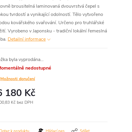
ovně brousitelná laminovaná dvouvrstvá čepel s
kou tvrdostí a vynikající odolností. Tělo vytvořeno
odou kovářského svařování. Určeno pro truhlářské
ití. Vyrobeno v Japonsku - tradiční lokální řemeslná
ba.
Detailní informace
ožka byla vyprodána…
omentálně nedostupné
Možnosti doručení
6 180 Kč
00,83 Kč bez DPH
ná
:
Dotaz k produktu
Hlídací pes
Sdílet