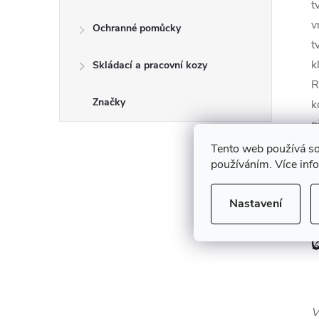
t
v
Ochranné pomůcky
t
k
Skládací a pracovní kozy
R
Značky
k
p
t
Tento web používá so
používáním. Více inf
J
Nastavení
V