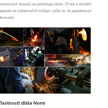
remiových kousků se pohybuje okolo 70 let a výrobní
apacita se každoročně snižuje i přes to, že poptávka je
brovská.
lastnosti dláta Nomi