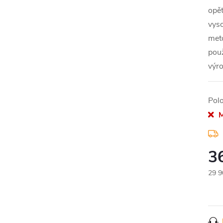
opět
vyso
met
použ
výro
Pol
M
3
29 9
Měr
cena