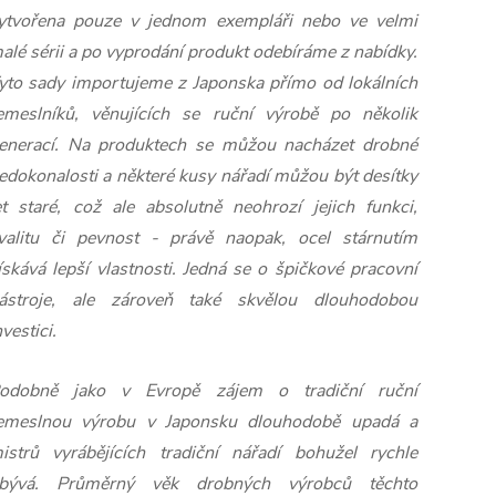
ytvořena pouze v jednom exempláři nebo ve velmi
alé sérii a po vyprodání produkt odebíráme z nabídky.
yto sady importujeme z Japonska přímo od lokálních
emeslníků, věnujících se ruční výrobě po několik
enerací. Na produktech se můžou nacházet drobné
edokonalosti a některé kusy nářadí můžou být desítky
et staré, což ale absolutně neohrozí jejich funkci,
valitu či pevnost - právě naopak, ocel stárnutím
ískává lepší vlastnosti. Jedná se o špičkové pracovní
ástroje, ale zároveň také skvělou dlouhodobou
nvestici.
odobně jako v Evropě zájem o tradiční ruční
emeslnou výrobu v Japonsku dlouhodobě upadá a
istrů vyrábějících tradiční nářadí bohužel rychle
bývá. Průměrný věk drobných výrobců těchto