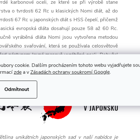
vrdé karbonové oceli, ze které se při výrobě stane
rstva o tvrdosti 62 Rc u klasických Nomi dlát, až do
vrdosti 67 Rc u japonských dlát s HSS čepelí, přičemž
lasická evropská dláta dosahují pouze 58 až 60 Rc.
učně vyráběná dláta Nomi jsou vytvořena metodou
ovářského svařování, která se používala celosvětově
řed nástupem levné masově vyráběné oceli. Bohužel
ato kdysi vynikající technika se ve výrobě dlát mimo
ubory cookie. Dalším procházením tohoto webu vyjadřujete souh
ormací
zde
a v
Zásadách ochrany soukromí Google
.
aponsko dnes již prakticky nevyužívá.
Odmítnout
ětšina unikátních japonských sad v naší nabídce je