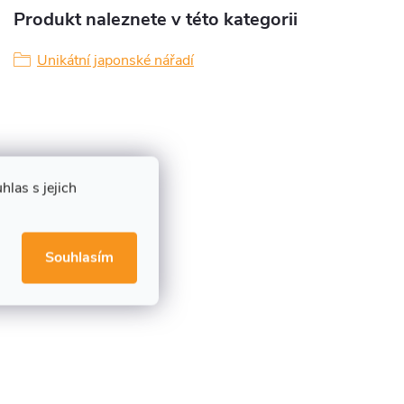
Produkt naleznete v této kategorii
Unikátní japonské nářadí
las s jejich
Souhlasím