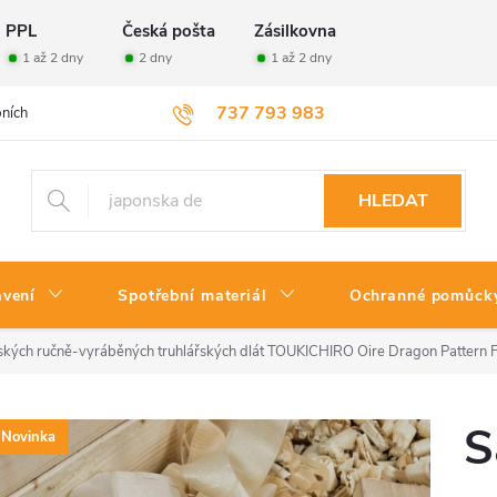
PPL
Česká pošta
Zásilkovna
1 až 2 dny
2 dny
1 až 2 dny
737 793 983
ních údajů
Velkoobchod
Vrácení zboží
HLEDAT
avení
Spotřební materiál
Ochranné pomůck
ských ručně-vyráběných truhlářských dlát TOUKICHIRO Oire Dragon Pattern 
S
Novinka