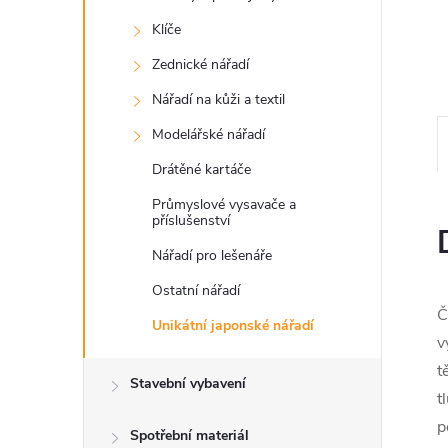
Klíče
Zednické nářadí
Nářadí na kůži a textil
Modelářské nářadí
Drátěné kartáče
Průmyslové vysavače a
příslušenství
Nářadí pro lešenáře
Ostatní nářadí
Č
Unikátní japonské nářadí
v
t
Stavební vybavení
t
p
Spotřební materiál