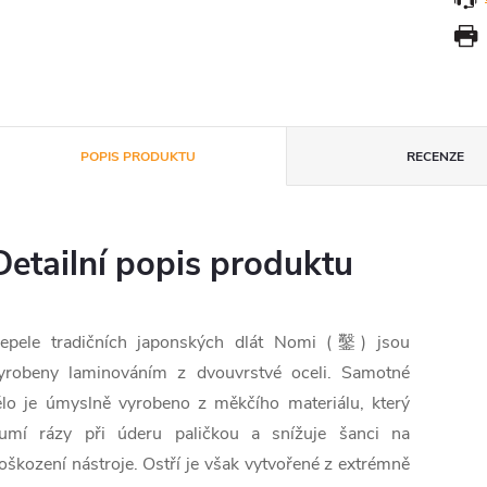
POPIS PRODUKTU
RECENZE
Detailní popis produktu
epele tradičních japonských dlát Nomi (鑿) jsou
yrobeny laminováním z dvouvrstvé oceli. Samotné
ělo je úmyslně vyrobeno z měkčího materiálu, který
lumí rázy při úderu paličkou a snížuje šanci na
oškození nástroje. Ostří je však vytvořené z extrémně