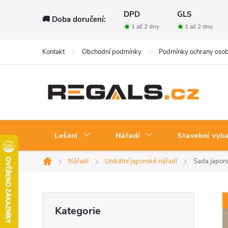
Přejít
DPD
GLS
🚚 Doba doručení:
na
1 až 2 dny
1 až 2 dny
obsah
Kontakt
Obchodní podmínky
Podmínky ochrany osob
Lešení
Nářadí
Stavební vyb
Nářadí
Unikátní japonské nářadí
Sada japon
Domů
P
Přeskočit
Kategorie
kategorie