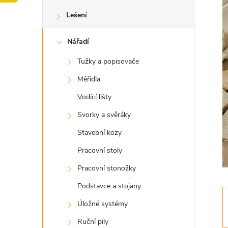
o
Lešení
s
Nářadí
t
Tužky a popisovače
r
Měřidla
a
Vodící lišty
Svorky a svěráky
n
Stavební kozy
n
Pracovní stoly
Pracovní stonožky
í
Podstavce a stojany
p
Úložné systémy
Ruční pily