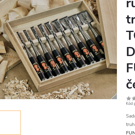
r
t
T
D
F
č
Kód 
Sad
truh
FU