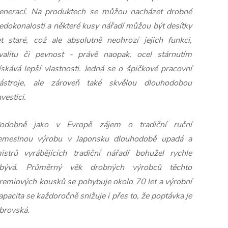
enerací. Na produktech se můžou nacházet drobné
edokonalosti a některé kusy nářadí můžou být desítky
et staré, což ale absolutně neohrozí jejich funkci,
valitu či pevnost - právě naopak, ocel stárnutím
ískává lepší vlastnosti. Jedná se o špičkové pracovní
ástroje, ale zároveň také skvělou dlouhodobou
nvestici.
odobně jako v Evropě zájem o tradiční ruční
emeslnou výrobu v Japonsku dlouhodobě upadá a
istrů vyrábějících tradiční nářadí bohužel rychle
bývá. Průměrný věk drobných výrobců těchto
remiových kousků se pohybuje okolo 70 let a výrobní
apacita se každoročně snižuje i přes to, že poptávka je
brovská.