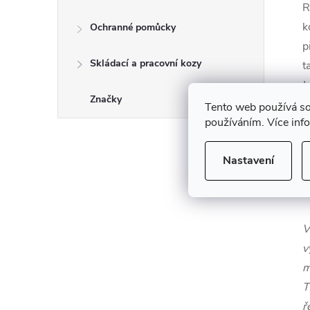
R
k
Ochranné pomůcky
p
Skládací a pracovní kozy
t
J
Značky
Tento web používá so
používáním. Více inf
Nastavení
V
v
m
T
ř