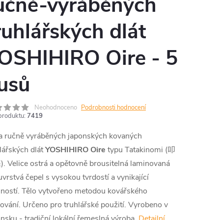
učně-vyráběných
ruhlářských dlát
OSHIHIRO Oire - 5
usů
Neohodnoceno
Podrobnosti hodnocení
produktu:
7419
a ručně vyráběných japonských kovaných
lářských dlát
YOSHIHIRO Oire
typu Tatakinomi (叩
).
Velice ostrá a opětovně brousitelná laminovaná
vrstvá čepel s vysokou tvrdostí a vynikající
ností. Tělo vytvořeno metodou kovářského
ování. Určeno pro truhlářské použití. Vyrobeno v
nsku - tradiční lokální řemeslná výroba.
Detailní