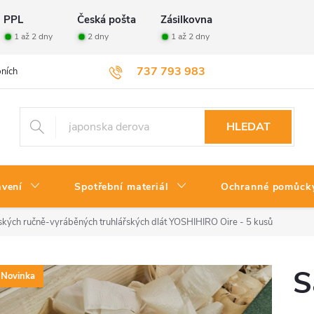
PPL
Česká pošta
Zásilkovna
1 až 2 dny
2 dny
1 až 2 dny
737 793 983
ních údajů
Velkoobchod
Vrácení zboží
HLEDAT
avení
Spotřební materiál
Ochranné pomůck
kých ručně-vyráběných truhlářských dlát YOSHIHIRO Oire - 5 kusů
S
Novinka