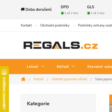
Přejít
DPD
GLS
🚚 Doba doručení:
na
1 až 2 dny
1 až 2 dny
obsah
Kontakt
Obchodní podmínky
Podmínky ochrany osob
Lešení
Nářadí
Stavební vyb
Nářadí
Unikátní japonské nářadí
Sada japons
Domů
P
Přeskočit
Kategorie
kategorie