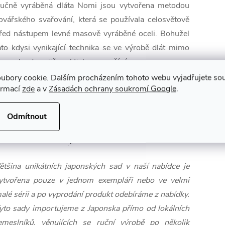
učně vyráběná dláta Nomi jsou vytvořena metodou
ovářského svařování, která se používala celosvětově
řed nástupem levné masově vyráběné oceli. Bohužel
ato kdysi vynikající technika se ve výrobě dlát mimo
aponsko dnes již prakticky nevyužívá.
ubory cookie. Dalším procházením tohoto webu vyjadřujete souh
ormací
zde
a v
Zásadách ochrany soukromí Google
.
Odmítnout
ětšina unikátních japonských sad v naší nabídce je
ytvořena pouze v jednom exempláři nebo ve velmi
alé sérii a po vyprodání produkt odebíráme z nabídky.
yto sady importujeme z Japonska přímo od lokálních
emeslníků, věnujících se ruční výrobě po několik