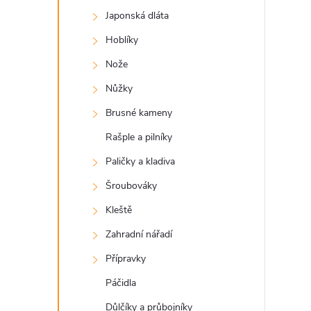
a
Japonská dláta
n
Hoblíky
e
Nože
Nůžky
l
Brusné kameny
Rašple a pilníky
Paličky a kladiva
Šroubováky
Kleště
Zahradní nářadí
Přípravky
Páčidla
Důlčíky a průbojníky