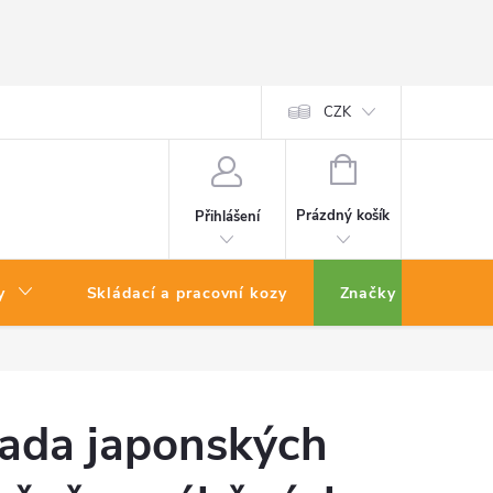
CZK
NÁKUPNÍ
KOŠÍK
Prázdný košík
Přihlášení
y
Skládací a pracovní kozy
Značky
ada japonských