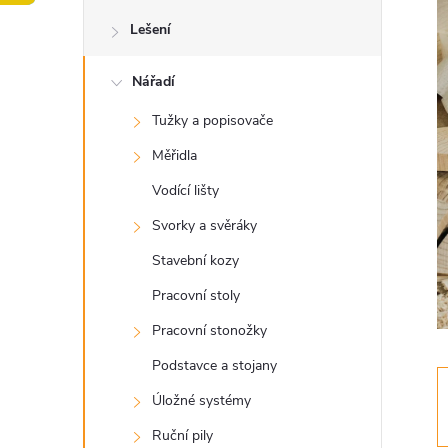
o
Lešení
s
Nářadí
t
Tužky a popisovače
r
Měřidla
a
Vodící lišty
Svorky a svěráky
n
Stavební kozy
n
Pracovní stoly
Pracovní stonožky
í
Podstavce a stojany
p
Úložné systémy
Ruční pily