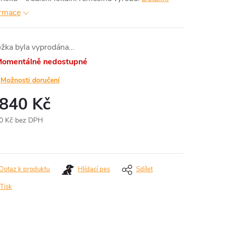
ormace
ožka byla vyprodána…
omentálně nedostupné
Možnosti doručení
 840 Kč
0 Kč bez DPH
ná
:
Dotaz k produktu
Hlídací pes
Sdílet
Tisk