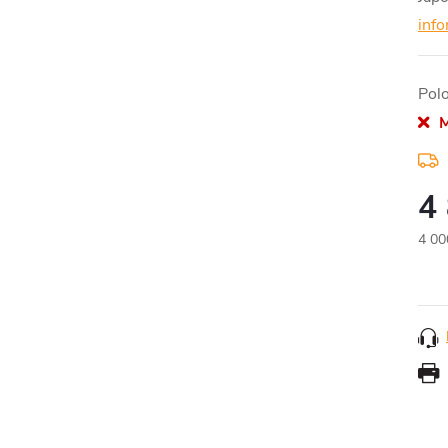
inf
Pol
M
4
4 00
Měr
cena