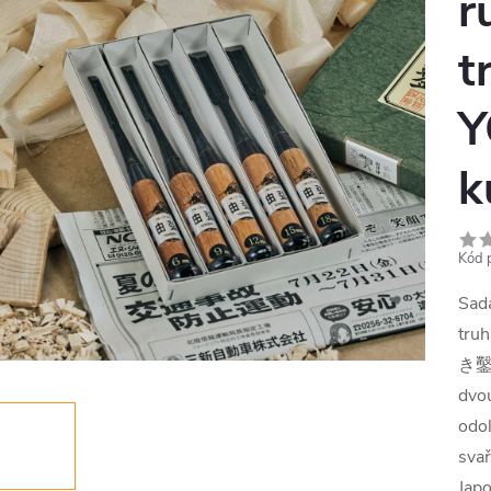
r
t
Y
k
Kód 
Sad
truh
き鑿
dvou
odol
svař
Japo