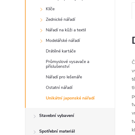
Klíče
Zednické nářadí
Nářadí na kůži a textil
Modelářské nářadí
Drátěné kartáče
Průmyslové vysavače a
Č
příslušenství
v
Nářadí pro lešenáře
t
t
Ostatní nářadí
p
Unikátní japonské nářadí
t
v
Stavební vybavení
t
k
Spotřební materiál