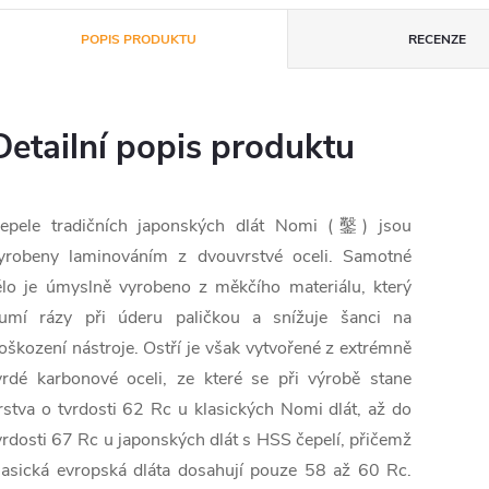
POPIS PRODUKTU
RECENZE
Detailní popis produktu
epele tradičních japonských dlát Nomi (鑿) jsou
yrobeny laminováním z dvouvrstvé oceli. Samotné
ělo je úmyslně vyrobeno z měkčího materiálu, který
lumí rázy při úderu paličkou a snížuje šanci na
oškození nástroje. Ostří je však vytvořené z extrémně
vrdé karbonové oceli, ze které se při výrobě stane
rstva o tvrdosti 62 Rc u klasických Nomi dlát, až do
vrdosti 67 Rc u japonských dlát s HSS čepelí, přičemž
lasická evropská dláta dosahují pouze 58 až 60 Rc.