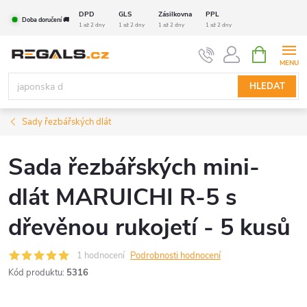
Přejít
DPD
GLS
Zásilkovna
PPL
Doba doručení 🚚
na
1 až 2 dny
1 až 2 dny
1 až 2 dny
1 až 2 dny
obsah
NÁKUPNÍ
KOŠÍK
HLEDAT
Sady řezbářských dlát
Sada řezbářských mini-
dlát MARUICHI R-5 s
dřevěnou rukojetí - 5 kusů
1 hodnocení
Podrobnosti hodnocení
Kód produktu:
5316