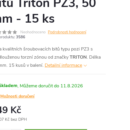
itů Triton PZ3, 50
m - 15 ks
Neohodnoceno
Podrobnosti hodnocení
produktu:
3586
 kvalitních šroubovacích bitů typu pozi PZ3 s
dlouženou torzní zónou od značky
TRITON
. Délka
m. 15 kusů v balení.
Detailní informace
Skladem
11.8.2026
Možnosti doručení
49 Kč
07 Kč bez DPH
ná