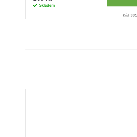
Skladem
Kód:
230035
Kód:
331