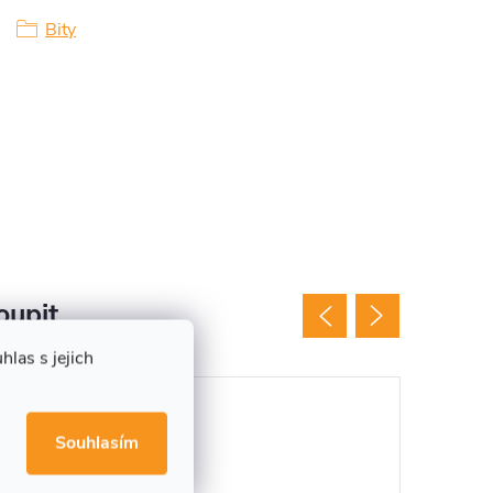
Bity
oupit
las s jejich
Tip
Souhlasím