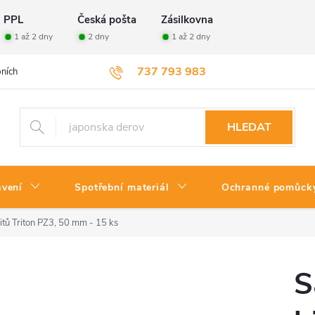
PPL
Česká pošta
Zásilkovna
1 až 2 dny
2 dny
1 až 2 dny
737 793 983
ních údajů
Velkoobchod
Vrácení zboží
HLEDAT
avení
Spotřební materiál
Ochranné pomůck
tů Triton PZ3, 50 mm - 15 ks
S