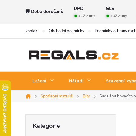
Přejít
DPD
GLS
🚚 Doba doručení:
na
1 až 2 dny
1 až 2 dny
obsah
Kontakt
Obchodní podmínky
Podmínky ochrany osob
Lešení
Nářadí
Stavební vyb
Spotřební materiál
Bity
Sada šroubovacích bi
Domů
P
Přeskočit
Kategorie
kategorie