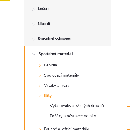
o
Lešení
s
Nářadí
t
Stavební vybavení
r
a
Spotřební materiál
Lepidla
n
Spojovací materiály
n
Vrtáky a frézy
Bity
í
Vytahováky stržených šroubů
p
Držáky a nástavce na bity
Brusné a leštící materiály