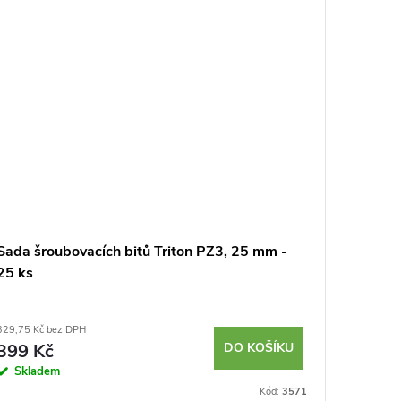
Sada šroubovacích bitů Triton PZ3, 25 mm -
Sada ja
25 ks
VALUE -
329,75 Kč bez DPH
268,60 Kč 
399 Kč
DO KOŠÍKU
325 K
Skladem
Sklad
Kód:
3571