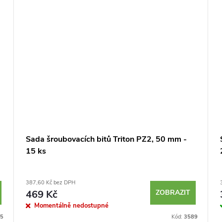
Sada šroubovacích bitů Triton PZ2, 50 mm -
15 ks
387,60 Kč bez DPH
469 Kč
ZOBRAZIT
Momentálně nedostupné
5
Kód:
3589