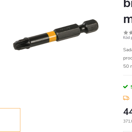
b
m
Kód 
Sada
pro
50 m
4
371,
Měr