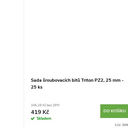
acích
Sada šroubovacích bitů Triton PZ2, 25 mm -
25 ks
346,28 Kč bez DPH
KOŠÍKU
419 Kč
DO KOŠÍKU
Skladem
Kód:
10954
Kód:
359