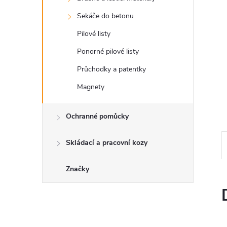
a
Sekáče do betonu
n
Pilové listy
e
Ponorné pilové listy
Průchodky a patentky
l
Magnety
Ochranné pomůcky
Skládací a pracovní kozy
Značky