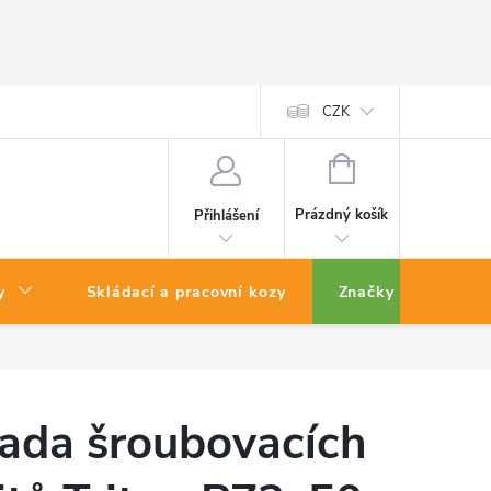
CZK
NÁKUPNÍ
KOŠÍK
Prázdný košík
Přihlášení
y
Skládací a pracovní kozy
Značky
ada šroubovacích