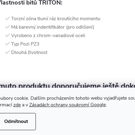
lastnosti bitů TRITON:
✅ Torzní zóna tlumí ráz kroutícího momentu
✅ Má barevný indentifikátor (pro odlišení)
✅ Vyrobeno z chrom-vanadiové oceli
✅ Typ Pozi PZ3
✅ Dlouhá životnost
muto produktu doporučujeme ještě dok
ubory cookie. Dalším procházením tohoto webu vyjadřujete souh
ormací
zde
a v
Zásadách ochrany soukromí Google
.
Odmítnout