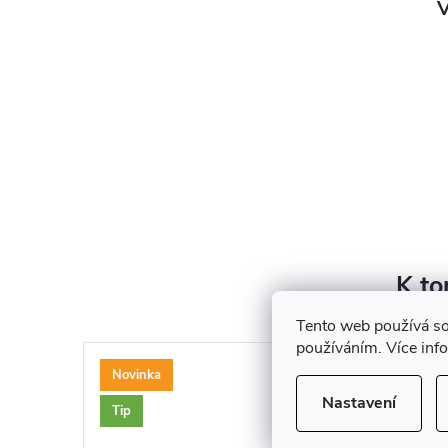
V
K to
Tento web používá so
používáním. Více inf
Novinka
Nastavení
Tip