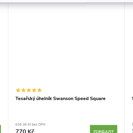
Tesařský úhelník Swanson Speed Square
636,36 Kč bez DPH
770 Kč
ZOBRAZIT