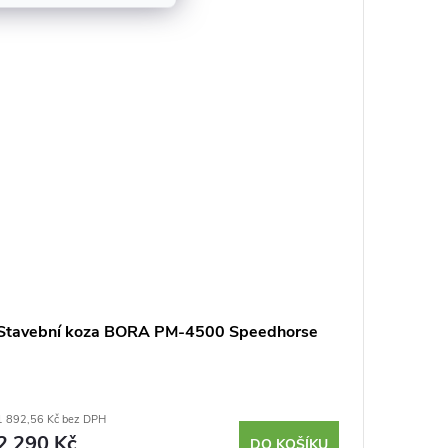
Stavební koza BORA PM-4500 Speedhorse
Pracovn
1 892,56 Kč bez DPH
2 388,43 K
2 290 Kč
2 890
DO KOŠÍKU