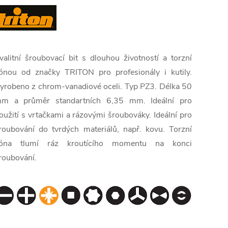
valitní šroubovací bit s dlouhou životností a torzní
ónou od značky TRITON pro profesionály i kutily.
yrobeno z chrom-vanadiové oceli. Typ PZ3. Délka 50
m a průměr standartních 6,35 mm. Ideální pro
oužití s vrtačkami a rázovými šroubováky. Ideální pro
roubování do tvrdých materiálů, např. kovu. Torzní
óna tlumí ráz kroutícího momentu na konci
roubování.